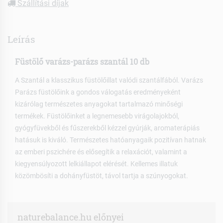
Szállítási díjak
Leírás
Füstölő varázs-parázs szantál 10 db
A Szantál a klasszikus füstölőillat valódi szantálfából. Varázs
Parázs füstölőink a gondos válogatás eredményeként
kizárólag természetes anyagokat tartalmazó minőségi
termékek. Füstölőinket a legnemesebb virágolajokból,
gyógyfüvekből és fűszerekből kézzel gyúrják, aromaterápiás
hatásuk is kiváló. Természetes hatóanyagaik pozitívan hatnak
az emberi pszichére és elősegítik a relaxációt, valamint a
kiegyensúlyozott lelkiállapot elérését. Kellemes illatuk
közömbösíti a dohányfüstöt, távol tartja a szúnyogokat.
naturebalance.hu előnyei