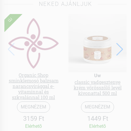
NEKED AJÁNLJUK
ÚJ
Organic Shop
Uw
sminklemosó balzsam
classic vadgesztenye
narancsvirággal e-
krém vörösszőlő levél
vitaminnal és
kivonattal 500 ml
szkvalánnal 100 ml
MEGNÉZEM
MEGNÉZEM
3159 Ft
1449 Ft
Elérhetõ
Elérhetõ