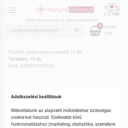
menu
kiváló minőségű bio- és natúrkozmetikumok
Termék
0
Kosár
keresés
0 Ft
Füstölő varázs-parázs szantál 10 db
Tartalom: 10 db
EAN: 5998230100025
Adatkezelési beállítások
Weboldalunk az alapvető működéshez szükséges
cookie-kat használ. Szélesebb körű
funkcionalitáshoz (marketing, statisztika, személyre