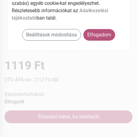
szabás) egyéb cookie-kat engedélyezhet.
Részletesebb információkat az
Adatkezelési
tájékoztató
ban talál.
Beállítások módosítása
Elfogadom
1119 Ft
27% ÁFÁ-val , [112 Ft/db]
Készletinformáció:
Elfogyott
Értesítést kérek, ha beérkezik