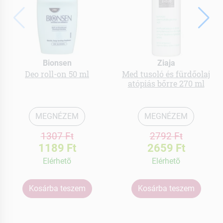
Bionsen
Ziaja
Deo roll-on 50 ml
Med tusoló és fürdőolaj
atópiás bőrre 270 ml
MEGNÉZEM
MEGNÉZEM
1307 Ft
2792 Ft
1189 Ft
2659 Ft
Elérhetõ
Elérhetõ
Kosárba teszem
Kosárba teszem