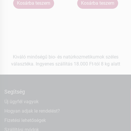
Kosárba teszem
Kosárba teszem
Kiváló minőségű bio- és natúrkozmetikumok széles
választéka. Ingyenes szállítás 18.000 Ft-tól 8 kg alatt
Segítség
Új ügyfél vagyok
Hogyan adjak le rendelést?
Fizetési lehetőségek
Szállítási módok