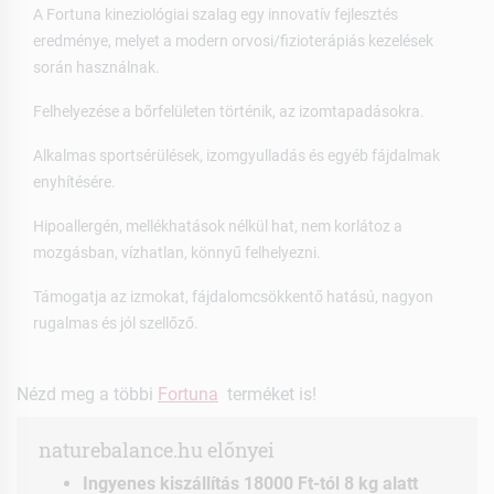
A Fortuna kineziológiai szalag egy innovatív fejlesztés
eredménye, melyet a modern orvosi/fizioterápiás kezelések
során használnak.
Felhelyezése a bőrfelületen történik, az izomtapadásokra.
Alkalmas sportsérülések, izomgyulladás és egyéb fájdalmak
enyhítésére.
Hipoallergén, mellékhatások nélkül hat, nem korlátoz a
mozgásban, vízhatlan, könnyű felhelyezni.
Támogatja az izmokat, fájdalomcsökkentő hatású, nagyon
rugalmas és jól szellőző.
Nézd meg a többi
Fortuna
terméket is!
naturebalance.hu előnyei
Ingyenes kiszállítás 18000 Ft-tól 8 kg alatt