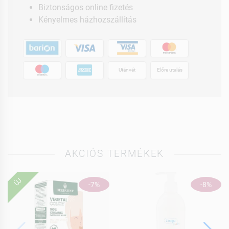
Biztonságos online fizetés
Kényelmes házhozszállítás
Utánvét
Előre utalás
AKCIÓS TERMÉKEK
ÚJ
-7%
-8%