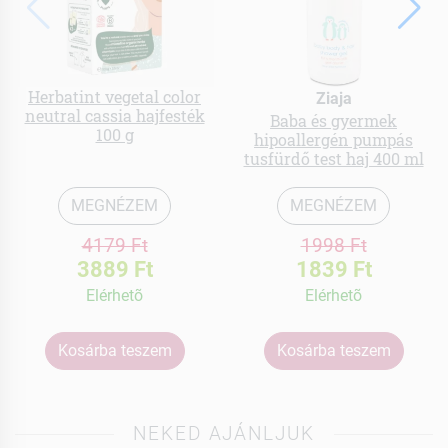
Herbatint vegetal color
Ziaja
neutral cassia hajfesték
Baba és gyermek
100 g
hipoallergén pumpás
tusfürdő test haj 400 ml
MEGNÉZEM
MEGNÉZEM
4179 Ft
1998 Ft
3889 Ft
1839 Ft
Elérhetõ
Elérhetõ
Kosárba teszem
Kosárba teszem
NEKED AJÁNLJUK