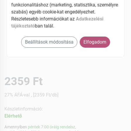
funkcionalitáshoz (marketing, statisztika, személyre
szabás) egyéb cookie-kat engedélyezhet.
Részletesebb információkat az
Adatkezelési
tájékoztató
ban talál.
Beállítások módosítása
Elfogadom
2359 Ft
27% ÁFÁ-val , [2359 Ft/db]
Készletinformáció:
Elérhetõ
Amennyiben
péntek 7:00 óráig rendelsz,