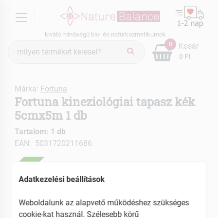
menu
kiváló minőségű bio- és natúrkozmetikumok
Termék
0
Kosár
keresés
0 Ft
Márka:
Fortuna
Fortuna kineziológiai tapasz kék
5cmx5m 1 db
Tartalom: 1 db
EAN: 5031720211686
ÚJ
Adatkezelési beállítások
Weboldalunk az alapvető működéshez szükséges
cookie-kat használ. Szélesebb körű