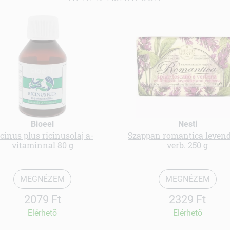
Bioeel
Nesti
cinus plus ricinusolaj a-
Szappan romantica leven
vitaminnal 80 g
verb. 250 g
MEGNÉZEM
MEGNÉZEM
2079 Ft
2329 Ft
Elérhetõ
Elérhetõ