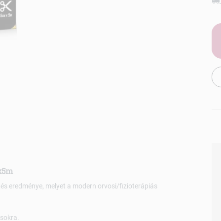
mx5m
ztés eredménye, melyet a modern orvosi/fizioterápiás
ásokra.