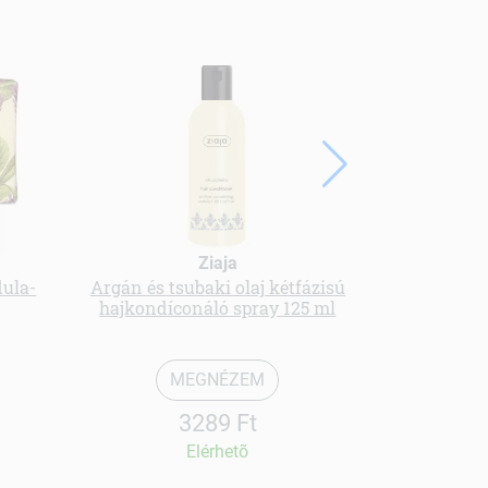
Ziaja
dula-
Argán és tsubaki olaj kétfázisú
Mand
hajkondíconáló spray 125 ml
MEGNÉZEM
3289 Ft
Elérhetõ