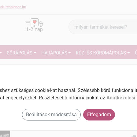
aturebalance.hu
Termék
keresés
BŐRÁPOLÁS
HAJÁPOLÁS
KÉZ- ÉS KÖRÖMÁPOLÁS
2
Márka:
Fortuna
Fortuna kineziológiai tapasz
fekete 5cmx5m 1 db
27
ez szükséges cookie-kat használ. Szélesebb körű funkcionalitá
Tartalom: 1 db
at engedélyezhet. Részletesebb információkat az
Adatkezelési 
Ké
EAN: 5031720211716
El
Beállítások módosítása
Elfogadom
Am
a v