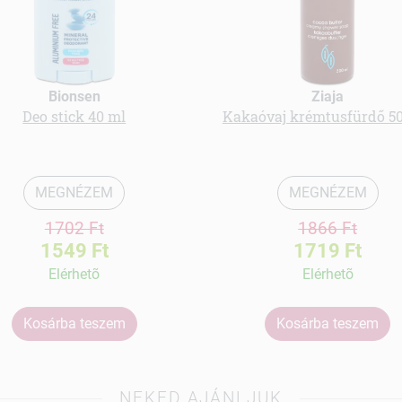
Bionsen
Ziaja
Deo stick 40 ml
Kakaóvaj krémtusfürdő 5
MEGNÉZEM
MEGNÉZEM
1702 Ft
1866 Ft
1549 Ft
1719 Ft
Elérhetõ
Elérhetõ
Kosárba teszem
Kosárba teszem
NEKED AJÁNLJUK