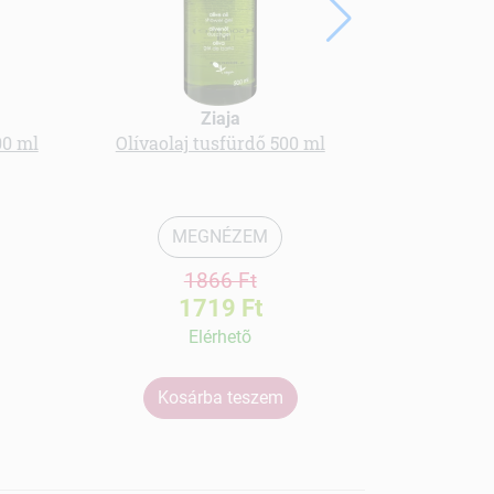
Bionsen deo 
Ziaja
00 ml
Olívaolaj tusfürdő 500 ml
MEGNÉZEM
1866 Ft
1719 Ft
Elérhetõ
Kosárba teszem
Ko