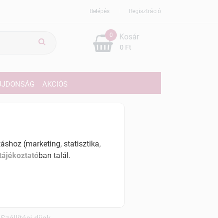
Belépés
Regisztráció
0
Kosár
0 Ft
ÚJDONSÁG
AKCIÓS
359 Ft
% ÁFÁ-val , [2359 Ft/db]
shoz (marketing, statisztika,
tájékoztató
ban talál.
szletinformáció:
érhetõ
ennyiben
hétfő 7:00 óráig rendelsz,
árható kiszállítás augusztus 12, szerda
.