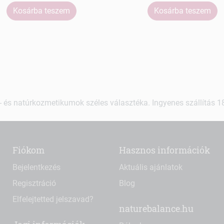
Kosárba teszem
Kosárba teszem
 és natúrkozmetikumok széles választéka. Ingyenes szállítás 18.
Fiókom
Hasznos információk
Bejelentkezés
Aktuális ajánlatok
Regisztráció
Blog
Elfelejtetted jelszavad?
naturebalance.hu