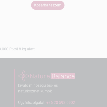
Kosárba teszem
Ko
000 Ft-tól 8 kg alatt
kiváló minőségű bio- és
natúrkozmetikumok
Ügyfélszolgálat:
+36-20-593-0902