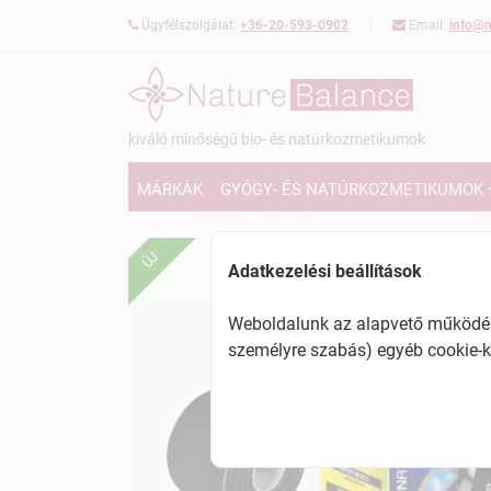
Ügyfélszolgálat:
+36-20-593-0902
Email:
info@n
kiváló minőségű bio- és natúrkozmetikumok
MÁRKÁK
GYÓGY- ÉS NATÚRKOZMETIKUMOK
ÚJ
Adatkezelési beállítások
Weboldalunk az alapvető működésh
személyre szabás) egyéb cookie-k