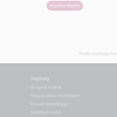
Kosárba teszem
Kiváló minőségű bio-
Segítség
Új ügyfél vagyok
Hogyan adjak le rendelést?
Fizetési lehetőségek
Szállítási módok