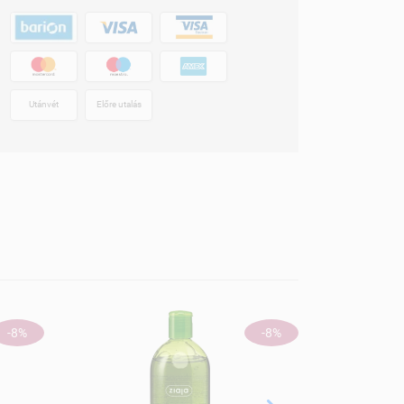
Utánvét
Előre utalás
-8%
-8%