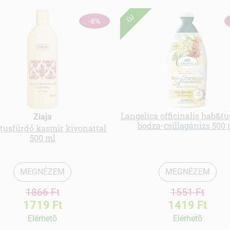
ÚJ
-8%
Langelica officinalis hab&t
Ziaja
bodza-csillagánizs 500 
usfürdő kasmír kivonattal
500 ml
MEGNÉZEM
MEGNÉZEM
1866 Ft
1551 Ft
1719 Ft
1419 Ft
Elérhetõ
Elérhetõ