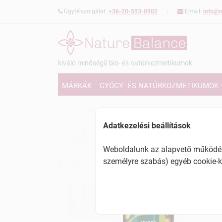
Ügyfélszolgálat:
+36-20-593-0902
Email:
info@n
kiváló minőségű bio- és natúrkozmetikumok
MÁRKÁK
GYÓGY- ÉS NATÚRKOZMETIKUMOK
Adatkezelési beállítások
Weboldalunk az alapvető működésh
személyre szabás) egyéb cookie-k