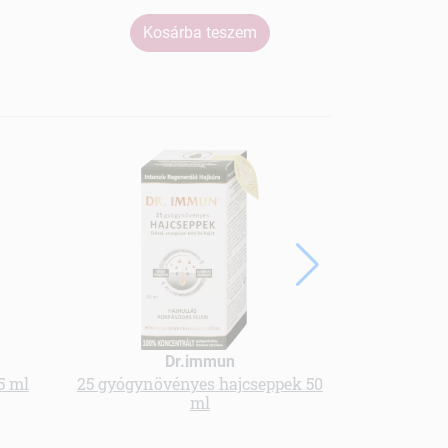
Kosárba teszem
Ko
Dr.immun
5 ml
25 gyógynövényes hajcseppek 50
Homoktövis 
ml
ar