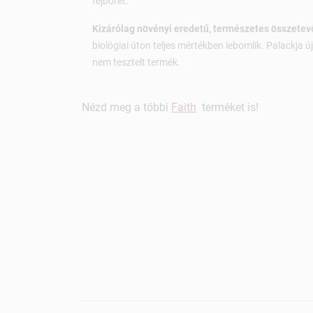
fejbőrét.
Kizárólag növényi eredetű, természetes összetev
biológiai úton teljes mértékben lebomlik. Palackja 
nem tesztelt termék.
Nézd meg a többi
Faith
terméket is!