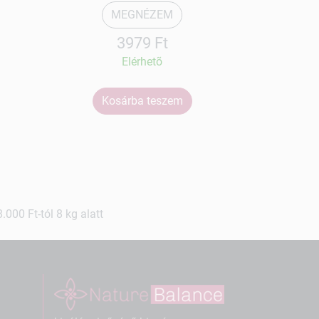
MEGNÉZEM
3979 Ft
Elérhetõ
Kosárba teszem
Ko
000 Ft-tól 8 kg alatt