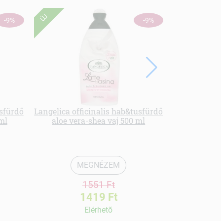
ÚJ
ÚJ
-9%
-9%
usfürdő
Langelica officinalis hab&tusfürdő
Herbatint 
ml
aloe vera-shea vaj 500 ml
cassia
MEGNÉZEM
1551 Ft
1419 Ft
Elérhetõ