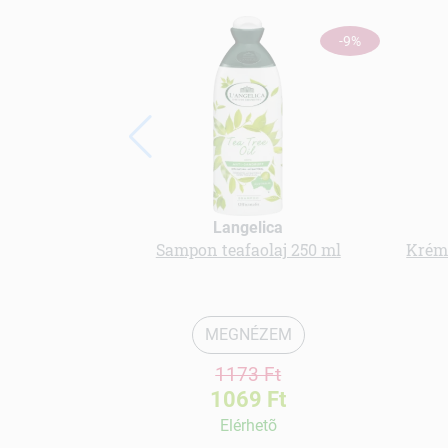
-9%
Langelica
Sampon teafaolaj 250 ml
Krémt
MEGNÉZEM
1173 Ft
1069 Ft
Elérhetõ