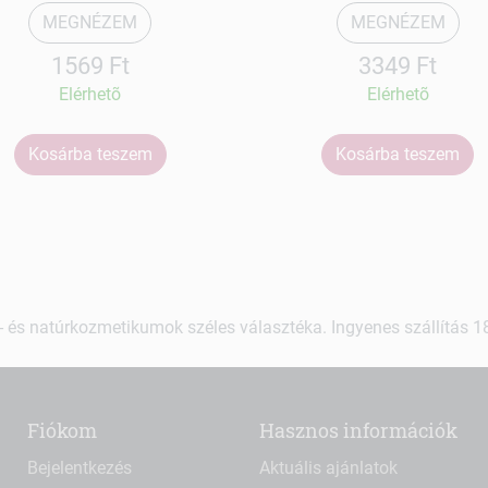
MEGNÉZEM
MEGNÉZEM
1569 Ft
3349 Ft
Elérhetõ
Elérhetõ
Kosárba teszem
Kosárba teszem
 és natúrkozmetikumok széles választéka. Ingyenes szállítás 18.
Fiókom
Hasznos információk
Bejelentkezés
Aktuális ajánlatok