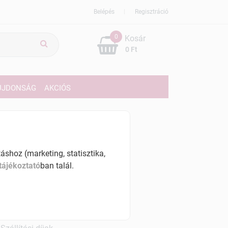
Belépés
Regisztráció
0
Kosár
0 Ft
ÚJDONSÁG
AKCIÓS
609 Ft
% ÁFÁ-val , [6523 Ft/l]
shoz (marketing, statisztika,
tájékoztató
ban talál.
szletinformáció:
érhetõ
ennyiben
hétfő 7:00 óráig rendelsz,
árható kiszállítás augusztus 12, szerda
.