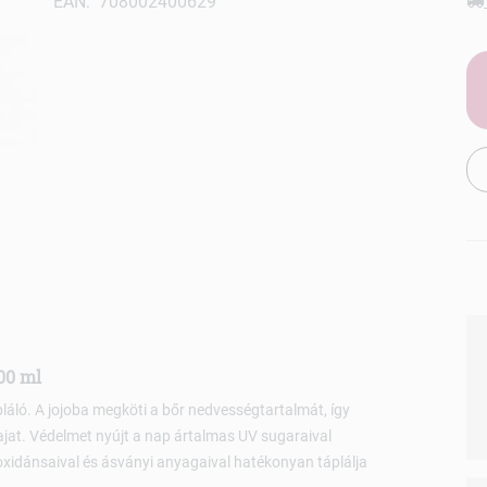
EAN: 708002400629
00 ml
láló. A jojoba megköti a bőr nedvességtartalmát, így
 hajat. Védelmet nyújt a nap ártalmas UV sugaraival
oxidánsaival és ásványi anyagaival hatékonyan táplálja