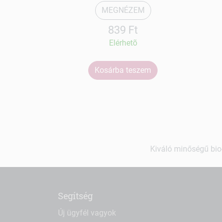
MEGNÉZEM
839 Ft
Elérhetõ
Kosárba teszem
Kiváló minőségű bio-
Segítség
Új ügyfél vagyok