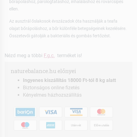
bőrápoláshoz, párologtatáshoz, inhaláláshoz és rovarcsípés
ellen.
Az ausztrál őslakosok évszázadok óta használják a teafa
olajat bőrápoláshoz, a bőr különféle betegségeinek kezelésére.
Összetevői gátolják a bakteriális és gombás fertőzést.
Nézd meg a többi
F.g.c.
terméket is!
naturebalance.hu előnyei
Ingyenes kiszállítás 18000 Ft-tól 8 kg alatt
Biztonságos online fizetés
Kényelmes házhozszállítás
Utánvét
Előre utalás