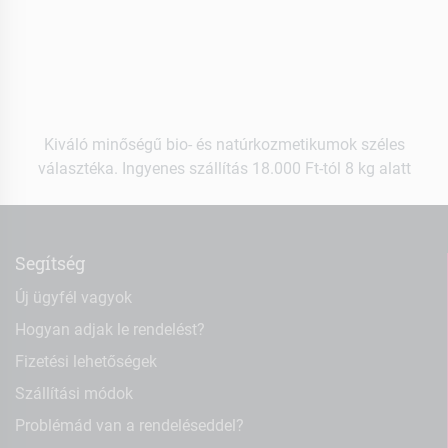
Kiváló minőségű bio- és natúrkozmetikumok széles
választéka. Ingyenes szállítás 18.000 Ft-tól 8 kg alatt
Segítség
Új ügyfél vagyok
Hogyan adjak le rendelést?
Fizetési lehetőségek
Szállítási módok
Problémád van a rendeléseddel?