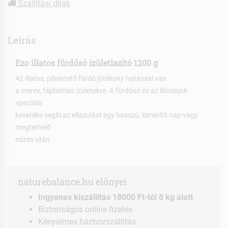
Szállítási díjak
Leírás
Ezo illatos fürdősó izületlazító 1200 g
Az illatos, pihentető fürdő jótékony hatással van
a merev, fájdalmas ízületekre. A fürdősó és az illóolajok
speciális
keveréke segíti az ellazulást egy hosszú, kimerítő nap vagy
megterhelő
edzés után.
naturebalance.hu előnyei
Ingyenes kiszállítás 18000 Ft-tól 8 kg alatt
Biztonságos online fizetés
Kényelmes házhozszállítás