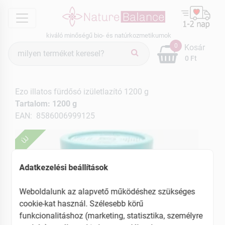
menu
kiváló minőségű bio- és natúrkozmetikumok
Termék
0
Kosár
keresés
0 Ft
Ezo illatos fürdősó izületlazító 1200 g
Tartalom: 1200 g
EAN: 8586006999125
ÚJ
Adatkezelési beállítások
Weboldalunk az alapvető működéshez szükséges
cookie-kat használ. Szélesebb körű
funkcionalitáshoz (marketing, statisztika, személyre