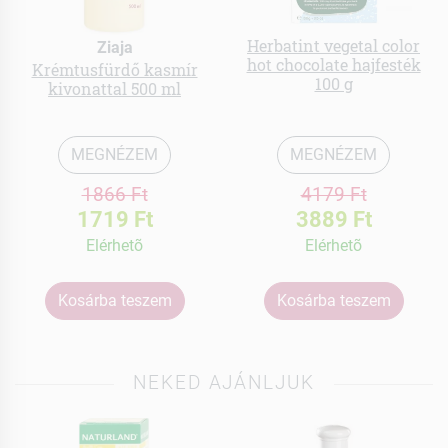
Herbatint vegetal color
Ziaja
hot chocolate hajfesték
Krémtusfürdő kasmír
100 g
kivonattal 500 ml
MEGNÉZEM
MEGNÉZEM
1866 Ft
4179 Ft
1719 Ft
3889 Ft
Elérhetõ
Elérhetõ
Kosárba teszem
Kosárba teszem
NEKED AJÁNLJUK