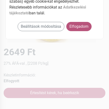
szabás) egyéb cookie-kat engedélyezhet.
Részletesebb információkat az
Adatkezelési
tájékoztató
ban talál.
Beállítások módosítása
Elfogadom
2649 Ft
27% ÁFÁ-val , [2208 Ft/kg]
Készletinformáció:
Elfogyott
Értesítést kérek, ha beérkezik