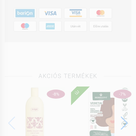
Utánvét
Előre utalás
AKCIÓS TERMÉKEK
ÚJ
-8%
-7%