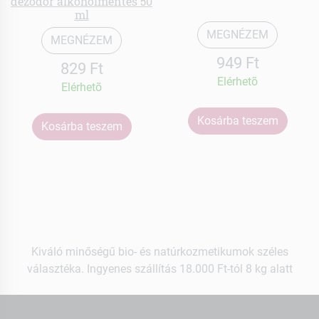
dezodor alkoholmentes 50
ml
MEGNÉZEM
MEGNÉZEM
949 Ft
829 Ft
Elérhetõ
Elérhetõ
Kosárba teszem
Kosárba teszem
Kiváló minőségű bio- és natúrkozmetikumok széles
választéka. Ingyenes szállítás 18.000 Ft-tól 8 kg alatt