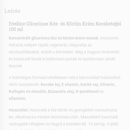
Leírás
Eveline Glicerines Kéz- és Köröm Krém Kecsketejjel
100 ml
Koncentrált glicerines kéz és köröm krém-maszk.
Intenzíven
hidratál, mélyen táplál, regenerál, világosítja az
elszíneződéseket, erősíti a körmöket. Még a nagyon tönkretett
és kiszáradt kezek is különösen puhák és szaténosan simák
lesznek.
A különleges formula tökéletesen véd a káros külső hatásoktól.
Aktív összetevők:
Kecske tej, E vitamin, Karité vaj, Glicerin,
Kollagén és elasztin, Búzacsíra olaj, D-panthenol
és
allantoin.
Használat:
Használd a kéz bőrén és gyengéden masszírozza
be. Alkalmazza minden kézmosás után. Maszkként használd
vastagabb rétegben és hagyd a kezeden kb. 10 percig. A jobb