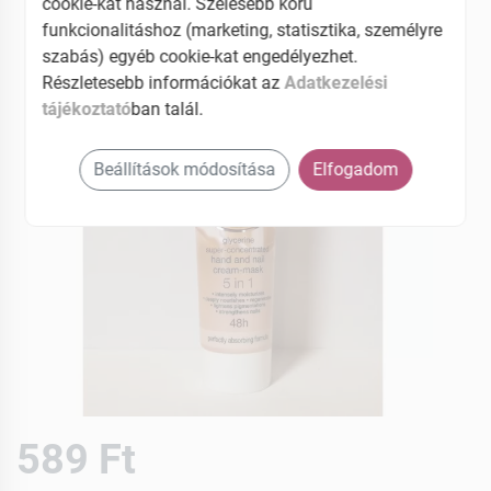
cookie-kat használ. Szélesebb körű
funkcionalitáshoz (marketing, statisztika, személyre
szabás) egyéb cookie-kat engedélyezhet.
Részletesebb információkat az
Adatkezelési
tájékoztató
ban talál.
Beállítások módosítása
Elfogadom
589 Ft