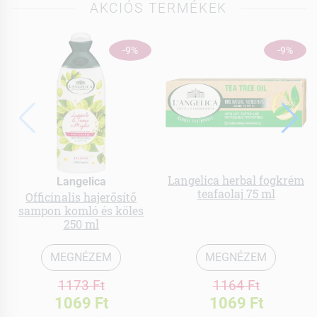
AKCIÓS TERMÉKEK
-9%
-9%
Langelica herbal fogkrém
Langelica
teafaolaj 75 ml
Officinalis hajerősítő
sampon komló és köles
250 ml
MEGNÉZEM
MEGNÉZEM
1173 Ft
1164 Ft
1069 Ft
1069 Ft