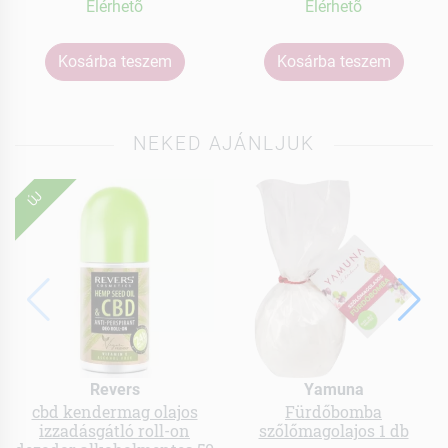
Elérhetõ
Elérhetõ
Kosárba teszem
Kosárba teszem
NEKED AJÁNLJUK
ÚJ
Revers
Yamuna
cbd kendermag olajos
Fürdőbomba
izzadásgátló roll-on
szőlőmagolajos 1 db