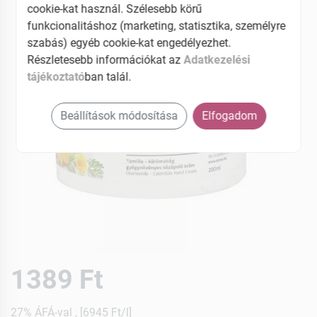
cookie-kat használ. Szélesebb körű
funkcionalitáshoz (marketing, statisztika, személyre
szabás) egyéb cookie-kat engedélyezhet.
Részletesebb információkat az
Adatkezelési
tájékoztató
ban talál.
Beállítások módosítása
Elfogadom
1389 Ft
27% ÁFÁ-val , [6945 Ft/l]