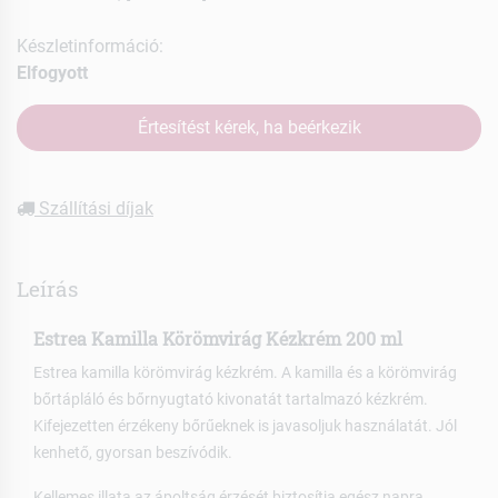
Készletinformáció:
Elfogyott
Értesítést kérek, ha beérkezik
Szállítási díjak
Leírás
Estrea Kamilla Körömvirág Kézkrém 200 ml
Estrea kamilla körömvirág kézkrém. A kamilla és a körömvirág
bőrtápláló és bőrnyugtató kivonatát tartalmazó kézkrém.
Kifejezetten érzékeny bőrűeknek is javasoljuk használatát. Jól
kenhető, gyorsan beszívódik.
Kellemes illata az ápoltság érzését biztosítja egész napra.