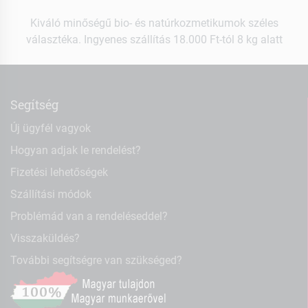
Kiváló minőségű bio- és natúrkozmetikumok széles
választéka. Ingyenes szállítás 18.000 Ft-tól 8 kg alatt
Segítség
Új ügyfél vagyok
Hogyan adjak le rendelést?
Fizetési lehetőségek
Szállítási módok
Problémád van a rendeléseddel?
Visszaküldés?
További segítségre van szükséged?