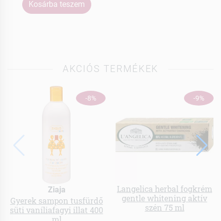
Kosárba teszem
AKCIÓS TERMÉKEK
-8%
-9%
Langelica herbal fogkrém
Ziaja
gentle whitening aktív
Gyerek sampon tusfürdő
szén 75 ml
süti vaníliafagyi illat 400
ml