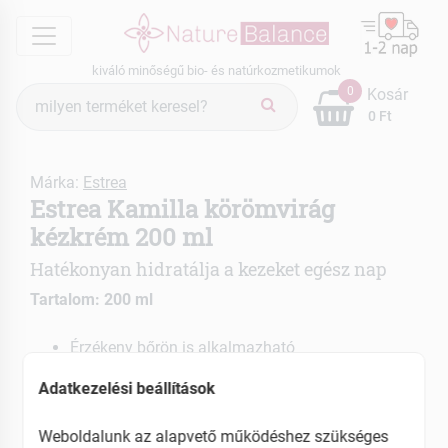
menu
kiváló minőségű bio- és natúrkozmetikumok
Termék
0
Kosár
keresés
0 Ft
Márka:
Estrea
Estrea Kamilla körömvirág
kézkrém 200 ml
Hatékonyan hidratálja a kezeket egész nap
Tartalom: 200 ml
Érzékeny bőrön is alkalmazható
Gyorsan felszívódó formulával
Adatkezelési beállítások
EAN: 5997803930342
Weboldalunk az alapvető működéshez szükséges