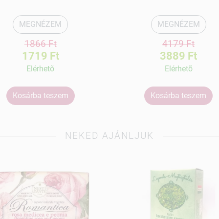
MEGNÉZEM
MEGNÉZEM
1866 Ft
4179 Ft
1719 Ft
3889 Ft
Elérhetõ
Elérhetõ
Kosárba teszem
Kosárba teszem
NEKED AJÁNLJUK