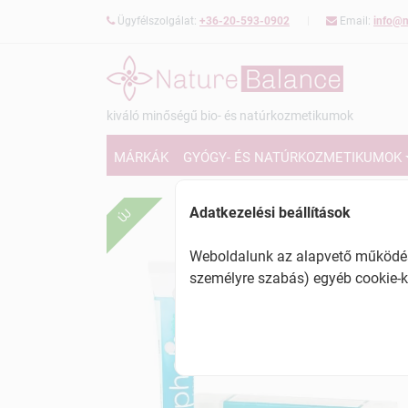
Ügyfélszolgálat:
+36-20-593-0902
Email:
info@n
kiváló minőségű bio- és natúrkozmetikumok
MÁRKÁK
GYÓGY- ÉS NATÚRKOZMETIKUMOK
Adatkezelési beállítások
ÚJ
Weboldalunk az alapvető működésh
személyre szabás) egyéb cookie-k