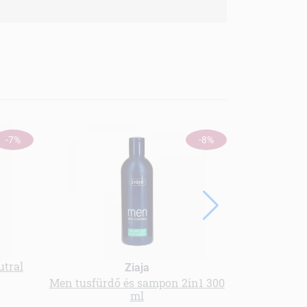
-7%
-8%
utral
Ziaja
Men tusfürdő és sampon 2in1 300
Officinali
ml
komló 