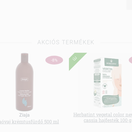
AKCIÓS TERMÉKEK
ÚJ
-8%
Herbatint vegetal color ne
Ziaja
cassia hajfesték 100 g
óvaj krémtusfürdő 500 ml