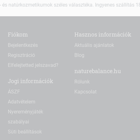
 és natúrkozmetikumok széles választéka. Ingyenes szállítás 18.
Fiókom
Hasznos információk
Bejelentkezés
Aktuális ajánlatok
Regisztráció
Blog
Elfelejtetted jelszavad?
naturebalance.hu
Jogi információk
Rólunk
ÁSZF
Kapcsolat
Adatvételem
Nyereményjáték
szabályai
Süti beállítások