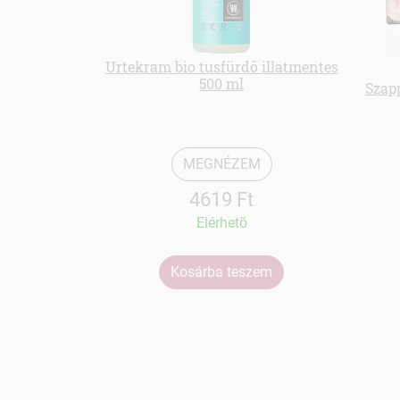
Urtekram bio tusfürdő illatmentes
500 ml
Szap
MEGNÉZEM
4619 Ft
Elérhetõ
Kosárba teszem