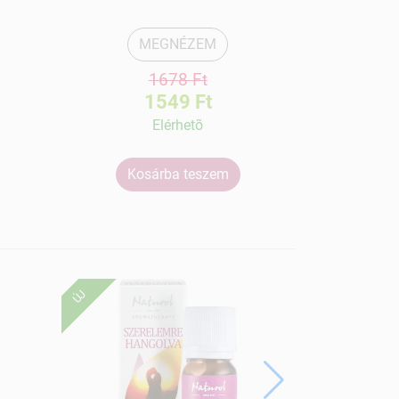
MEGNÉZEM
1678 Ft
1549 Ft
Elérhetõ
Kosárba teszem
Ko
ÚJ