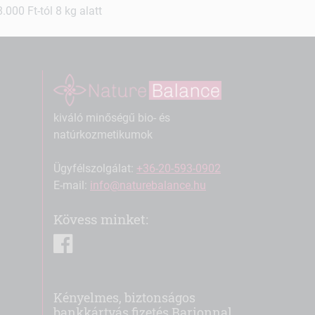
000 Ft-tól 8 kg alatt
kiváló minőségű bio- és
natúrkozmetikumok
Ügyfélszolgálat:
+36-20-593-0902
E-mail:
info@naturebalance.hu
Kövess minket:
facebook
Kényelmes, biztonságos
bankkártyás fizetés Barionnal