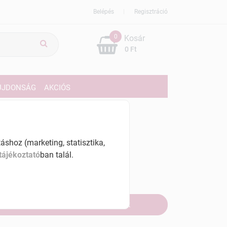
Belépés
Regisztráció
0
Kosár
0 Ft
ÚJDONSÁG
AKCIÓS
729 Ft
shoz (marketing, statisztika,
% ÁFÁ-val , [136450 Ft/kg]
tájékoztató
ban talál.
szletinformáció:
fogyott
Értesítést kérek, ha beérkezik