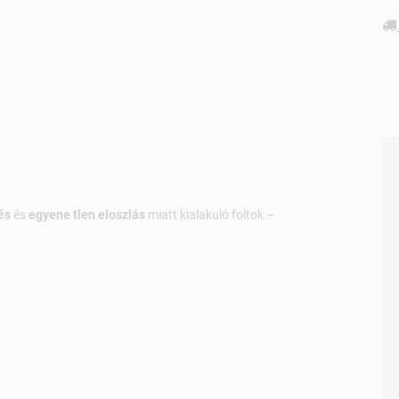
és
és
egyene tlen eloszlás
miatt kialakuló foltok –