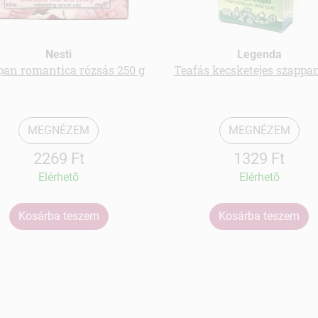
Nesti
Legenda
pan romantica rózsás 250 g
Teafás kecsketejes szappan
MEGNÉZEM
MEGNÉZEM
2269 Ft
1329 Ft
Elérhetõ
Elérhetõ
Kosárba teszem
Kosárba teszem