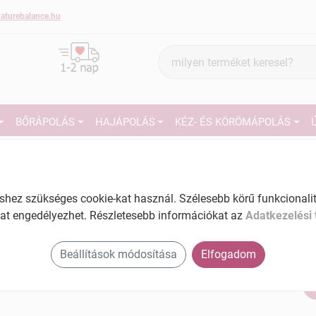
aturebalance.hu
Termék
keresés
BŐRÁPOLÁS
HAJÁPOLÁS
KÉZ- ÉS KÖRÖMÁPOLÁS
2
Ephelis alpha gél 20 g
Tartalom: 20 g
EAN: 5999884067832
ez szükséges cookie-kat használ. Szélesebb körű funkcionalitá
27
at engedélyezhet. Részletesebb információkat az
Adatkezelési 
Ké
El
Beállítások módosítása
Elfogadom