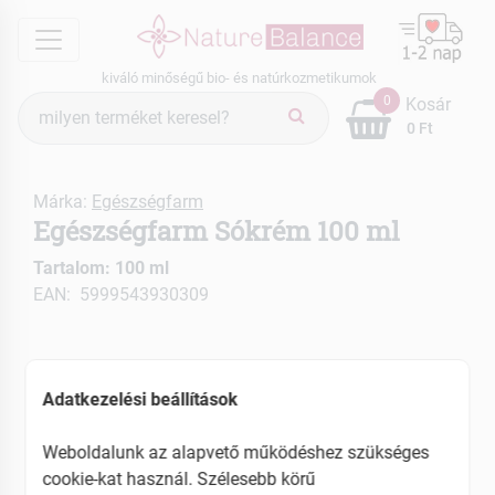
menu
kiváló minőségű bio- és natúrkozmetikumok
Termék
0
Kosár
keresés
0 Ft
Márka:
Egészségfarm
Egészségfarm Sókrém 100 ml
Tartalom: 100 ml
EAN: 5999543930309
Adatkezelési beállítások
Weboldalunk az alapvető működéshez szükséges
cookie-kat használ. Szélesebb körű