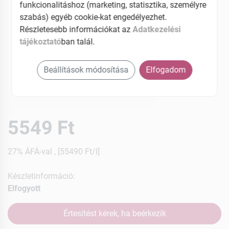
funkcionalitáshoz (marketing, statisztika, személyre
szabás) egyéb cookie-kat engedélyezhet.
Részletesebb információkat az
Adatkezelési
tájékoztató
ban talál.
Beállítások módosítása
Elfogadom
5549 Ft
27% ÁFÁ-val , [55490 Ft/l]
Készletinformáció:
Elfogyott
Értesítést kérek, ha beérkezik