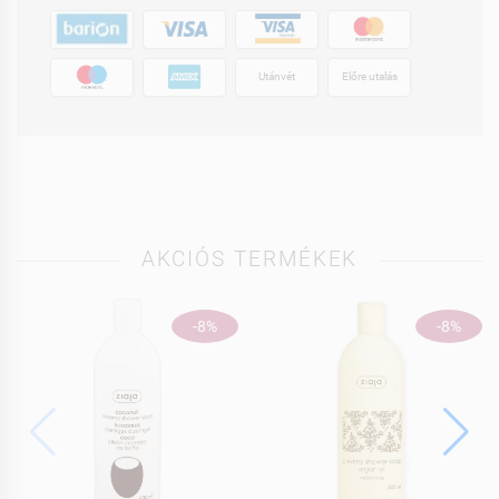
Utánvét
Előre utalás
AKCIÓS TERMÉKEK
-8%
-8%