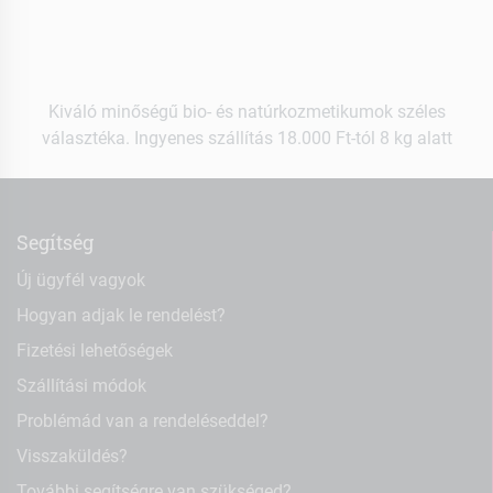
Kiváló minőségű bio- és natúrkozmetikumok széles
választéka. Ingyenes szállítás 18.000 Ft-tól 8 kg alatt
Segítség
Új ügyfél vagyok
Hogyan adjak le rendelést?
Fizetési lehetőségek
Szállítási módok
Problémád van a rendeléseddel?
Visszaküldés?
További segítségre van szükséged?