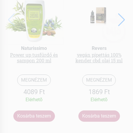
Naturissimo
Revers
Power up tusfürdő és
vegán pipettás 100%
sampon 200 ml
kender cbd olaj 15 ml
MEGNÉZEM
MEGNÉZEM
4089 Ft
1869 Ft
Elérhetõ
Elérhetõ
Kosárba teszem
Kosárba teszem