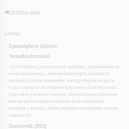
Szállítási díjak
Leírás
Egészségfarm Sókrém
Termékinformáció
100 ml Érzékeny, pattanásos bőr ápolására. Nyomelemeket és
orvosi sót tartalmaz. Jótékony hatást fejt ki a különböző
sérülések, irritációk kezelésében. Vastag rétegben kenjük fel,
hogy a kezelendő részt teljesen fedje. Hideg vízzel lemosható.
Égett sebet is kiválóan regenerál. Hüvelyfolyásnál Sókrémmel
kent tamponnal fájdalommentesen és jó eredménnyel
kezelhetik a panaszt. Alfelen jelentkező viszketéseket azonnal
megszűnteti.
Összetevők (INCI)