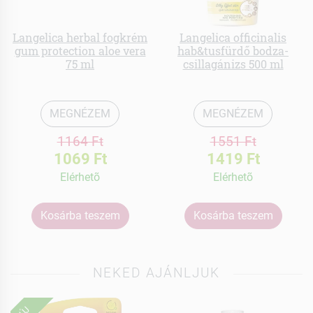
Langelica herbal fogkrém
Langelica officinalis
gum protection aloe vera
hab&tusfürdő bodza-
75 ml
csillagánizs 500 ml
MEGNÉZEM
MEGNÉZEM
1164 Ft
1551 Ft
1069 Ft
1419 Ft
Elérhetõ
Elérhetõ
Kosárba teszem
Kosárba teszem
NEKED AJÁNLJUK
ÚJ