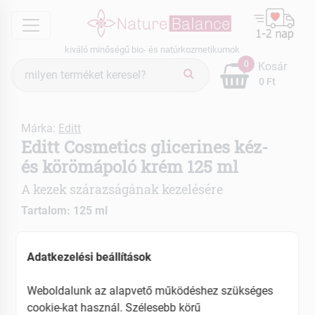
menu
kiváló minőségű bio- és natúrkozmetikumok
Termék
0
Kosár
keresés
0 Ft
Márka:
Editt
Editt Cosmetics glicerines kéz-
és körömápoló krém 125 ml
A kezek szárazságának kezelésére
Tartalom: 125 ml
Kecsketejes összetételével védi a bőrt
Adatkezelési beállítások
kiszáradástól
Elősegíti a körmök regenerálását, ápolását is
Weboldalunk az alapvető működéshez szükséges
EAN: 5904215408413
cookie-kat használ. Szélesebb körű