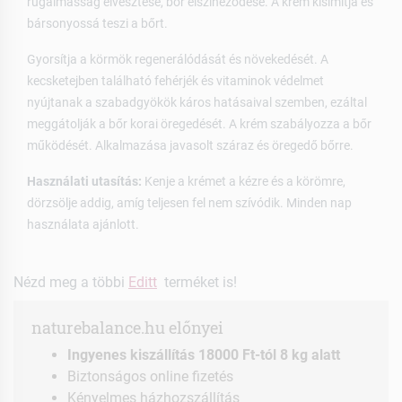
rugalmasság elvesztése, bőr elszíneződése. A krém kisimítja és
bársonyossá teszi a bőrt.
Gyorsítja a körmök regenerálódását és növekedését. A
kecsketejben található fehérjék és vitaminok védelmet
nyújtanak a szabadgyökök káros hatásaival szemben, ezáltal
meggátolják a bőr korai öregedését. A krém szabályozza a bőr
működését. Alkalmazása javasolt száraz és öregedő bőrre.
Használati utasítás:
Kenje a krémet a kézre és a körömre,
dörzsölje addig, amíg teljesen fel nem szívódik. Minden nap
használata ajánlott.
Nézd meg a többi
Editt
terméket is!
naturebalance.hu előnyei
Ingyenes kiszállítás 18000 Ft-tól 8 kg alatt
Biztonságos online fizetés
Kényelmes házhozszállítás