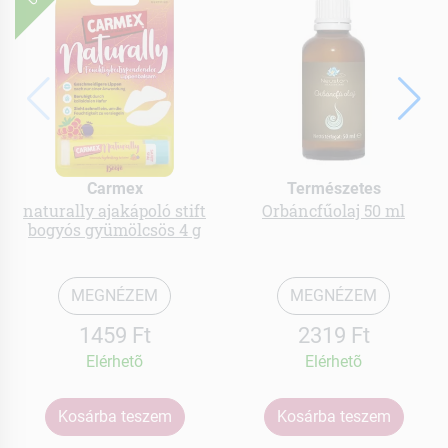
Carmex
Természetes
naturally ajakápoló stift
Orbáncfűolaj 50 ml
bogyós gyümölcsös 4 g
MEGNÉZEM
MEGNÉZEM
1459 Ft
2319 Ft
Elérhetõ
Elérhetõ
Kosárba teszem
Kosárba teszem