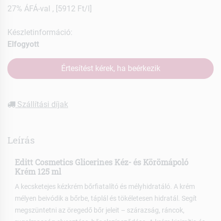
27% ÁFÁ-val , [5912 Ft/l]
Készletinformáció:
Elfogyott
Értesítést kérek, ha beérkezik
Szállítási díjak
Leírás
Editt Cosmetics Glicerines Kéz- és Körömápoló
Krém 125 ml
A kecsketejes kézkrém bőrfiatalító és mélyhidratáló. A krém
mélyen beivódik a bőrbe, táplál és tökéletesen hidratál. Segít
megszüntetni az öregedő bőr jeleit – szárazság, ráncok,