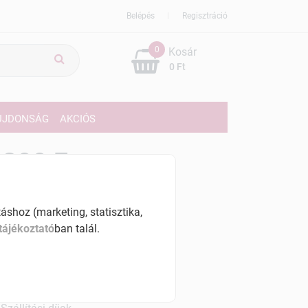
Belépés
Regisztráció
0
Kosár
0 Ft
ÚJDONSÁG
AKCIÓS
299 Ft
% ÁFÁ-val , [16495 Ft/l]
shoz (marketing, statisztika,
szletinformáció:
tájékoztató
ban talál.
érhetõ
ennyiben
hétfő 7:00 óráig rendelsz,
árható kiszállítás augusztus 12, szerda
.