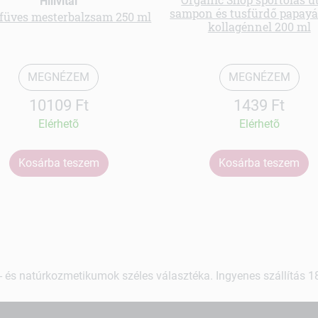
Hillvital
sampon és tusfürdő papayá
füves mesterbalzsam 250 ml
kollagénnel 200 ml
MEGNÉZEM
MEGNÉZEM
10109 Ft
1439 Ft
Elérhetõ
Elérhetõ
Kosárba teszem
Kosárba teszem
 és natúrkozmetikumok széles választéka. Ingyenes szállítás 18.