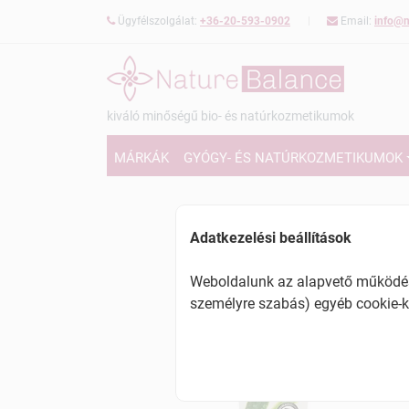
Ügyfélszolgálat:
+36-20-593-0902
Email:
info@n
kiváló minőségű bio- és natúrkozmetikumok
MÁRKÁK
GYÓGY- ÉS NATÚRKOZMETIKUMOK
Adatkezelési beállítások
Weboldalunk az alapvető működésh
személyre szabás) egyéb cookie-k