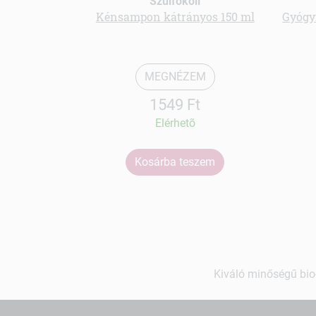
Szulfokoll
Kénsampon kátrányos 150 ml
Gyógy
MEGNÉZEM
1549 Ft
Elérhetõ
Kosárba teszem
Kiváló minőségű bio-