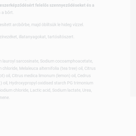
miteszerképződésért felelős szennyeződéseket és a
 a bőrt.
tett arcbőrbe, majd öblítsük le hideg vízzel.
nezéket, illatanyagokat, tartósítószert.
um lauroyl sarcosinate, Sodium cocoamphoacetate,
loride, Melaleuca alternifolia (tea tree) oil, Citrus
ot) oil, Citrus medica limonum (lemon) oil, Cedrus
t) oil, Hydroxypropyl oxidised starch PG trimonium
odium chloride, Lactic acid, Sodium lactate, Urea,
onene.