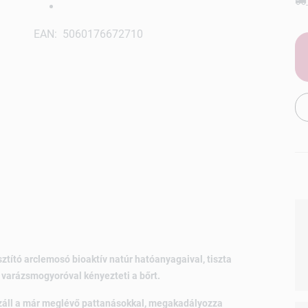
EAN: 5060176672710
ztító arclemosó bioaktív natúr hatóanyagaival, tiszta
és varázsmogyoróval kényezteti a bőrt.
áll a már meglévő pattanásokkal, megakadályozza