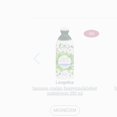
-9%
Langelica
Sampon csalán faggyúműködést
S
szabályozó 250 ml
MEGNÉZEM