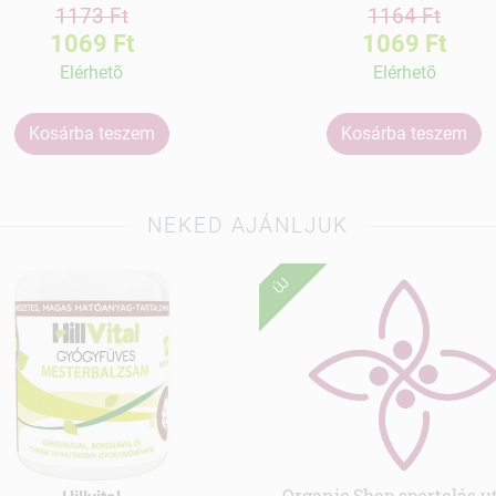
1173 Ft
1164 Ft
1069 Ft
1069 Ft
Elérhetõ
Elérhetõ
Kosárba teszem
Kosárba teszem
NEKED AJÁNLJUK
ÚJ
Organic Shop sportolás u