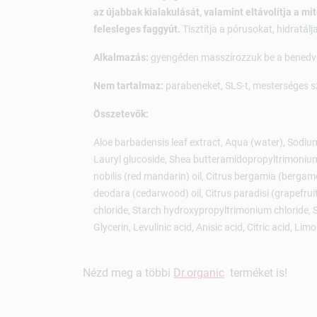
az újabbak kialakulását, valamint eltávolítja a 
felesleges faggyút.
Tisztítja a pórusokat, hidratálja
Alkalmazás:
gyengéden masszírozzuk be a benedvesí
Nem tartalmaz:
parabeneket, SLS-t, mesterséges szí
Összetevők:
Aloe barbadensis leaf extract, Aqua (water), Sodi
Lauryl glucoside, Shea butteramidopropyltrimonium ch
nobilis (red mandarin) oil, Citrus bergamia (bergam
deodara (cedarwood) oil, Citrus paradisi (grapefrui
chloride, Starch hydroxypropyltrimonium chloride, S
Glycerin, Levulinic acid, Anisic acid, Citric acid, Lim
Nézd meg a többi
Dr.organic
terméket is!