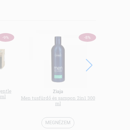
-9%
-8%
entle
Ziaja
 ml
Men tusfürdő és sampon 2in1 300
Kecsketej
ml
MEGNÉZEM