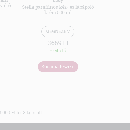
Lady
val és
Stella paraffinos kéz- és lábápoló
Color kr
krém 500 ml
pad
MEGNÉZEM
3669 Ft
Elérhetõ
Kosárba teszem
Ko
000 Ft-tól 8 kg alatt