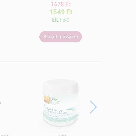
1678 Ft
1549 Ft
Elérhetõ
Kosárba teszem
Ko
táni