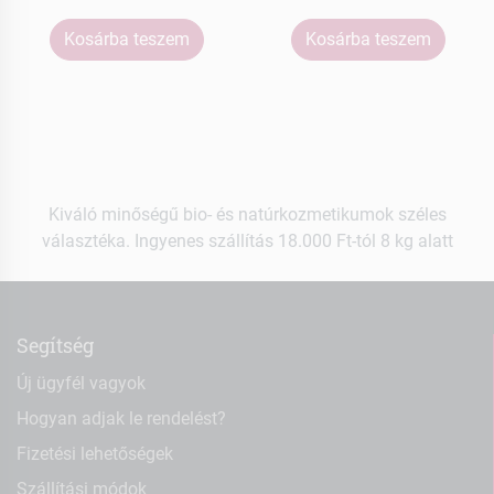
Kosárba teszem
Kosárba teszem
Kiváló minőségű bio- és natúrkozmetikumok széles
választéka. Ingyenes szállítás 18.000 Ft-tól 8 kg alatt
Segítség
Új ügyfél vagyok
Hogyan adjak le rendelést?
Fizetési lehetőségek
Szállítási módok