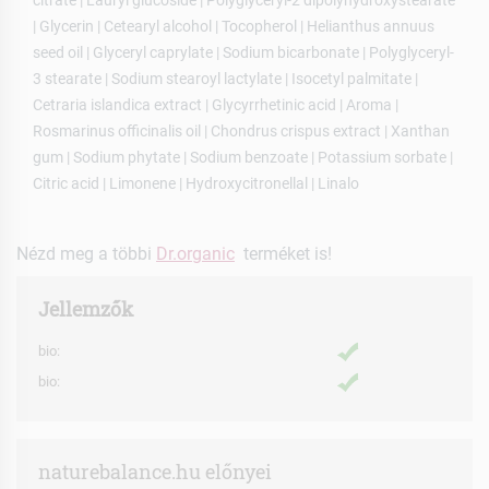
citrate | Lauryl glucoside | Polyglyceryl-2 dipolyhydroxystearate
| Glycerin | Cetearyl alcohol | Tocopherol | Helianthus annuus
seed oil | Glyceryl caprylate | Sodium bicarbonate | Polyglyceryl-
3 stearate | Sodium stearoyl lactylate | Isocetyl palmitate |
Cetraria islandica extract | Glycyrrhetinic acid | Aroma |
Rosmarinus officinalis oil | Chondrus crispus extract | Xanthan
gum | Sodium phytate | Sodium benzoate | Potassium sorbate |
Citric acid | Limonene | Hydroxycitronellal | Linalo
Nézd meg a többi
Dr.organic
terméket is!
Jellemzők
bio:
bio:
naturebalance.hu előnyei