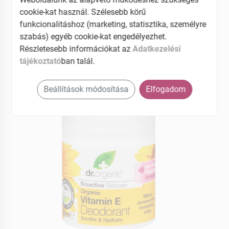
cookie-kat használ. Szélesebb körű
funkcionalitáshoz (marketing, statisztika, személyre
EAN: 5060176671560
szabás) egyéb cookie-kat engedélyezhet.
Részletesebb információkat az
Adatkezelési
tájékoztató
ban talál.
Beállítások módosítása
Elfogadom