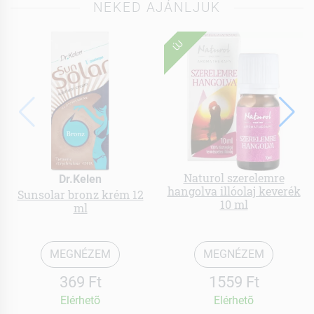
NEKED AJÁNLJUK
ÚJ
Naturol szerelemre
Dr.Kelen
hangolva illóolaj keverék
Sunsolar bronz krém 12
10 ml
ml
MEGNÉZEM
MEGNÉZEM
369 Ft
1559 Ft
Elérhetõ
Elérhetõ