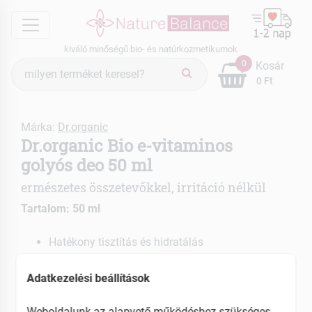
menu
kiváló minőségű bio- és natúrkozmetikumok
Termék
0
Kosár
keresés
0 Ft
Márka:
Dr.organic
Dr.organic Bio e-vitaminos
golyós deo 50 ml
ermészetes összetevőkkel, irritáció nélkül
Tartalom: 50 ml
Hatékony tisztítás és hidratálás
Kisimítja és bársonyossá teszi a bőrt 24 órás
védelem
Adatkezelési beállítások
Hatékonyan semlegesíti a nem kívánt testszagot
Megnyugtatja és hidratálja a bőrt
Weboldalunk az alapvető működéshez szükséges