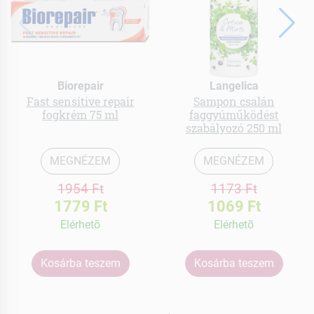
Biorepair
Langelica
Fast sensitive repair
Sampon csalán
fogkrém 75 ml
faggyúműködést
szabályozó 250 ml
MEGNÉZEM
MEGNÉZEM
1954 Ft
1173 Ft
1779 Ft
1069 Ft
Elérhetõ
Elérhetõ
Kosárba teszem
Kosárba teszem