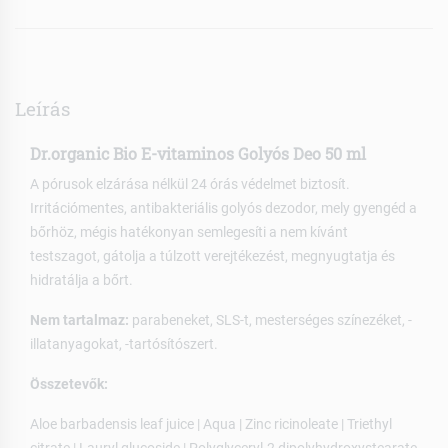
Leírás
Dr.organic Bio E-vitaminos Golyós Deo 50 ml
A pórusok elzárása nélkül 24 órás védelmet biztosít.
Irritációmentes, antibakteriális golyós dezodor, mely gyengéd a
bőrhöz, mégis hatékonyan semlegesíti a nem kívánt
testszagot, gátolja a túlzott verejtékezést, megnyugtatja és
hidratálja a bőrt.
Nem tartalmaz:
parabeneket, SLS-t, mesterséges színezéket, -
illatanyagokat, -tartósítószert.
Összetevők:
Aloe barbadensis leaf juice | Aqua | Zinc ricinoleate | Triethyl