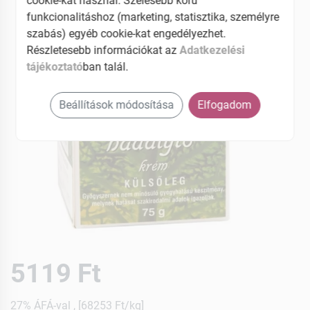
cookie-kat használ. Szélesebb körű
funkcionalitáshoz (marketing, statisztika, személyre
szabás) egyéb cookie-kat engedélyezhet.
Részletesebb információkat az
Adatkezelési
tájékoztató
ban talál.
Beállítások módosítása
Elfogadom
5119 Ft
27% ÁFÁ-val , [68253 Ft/kg]