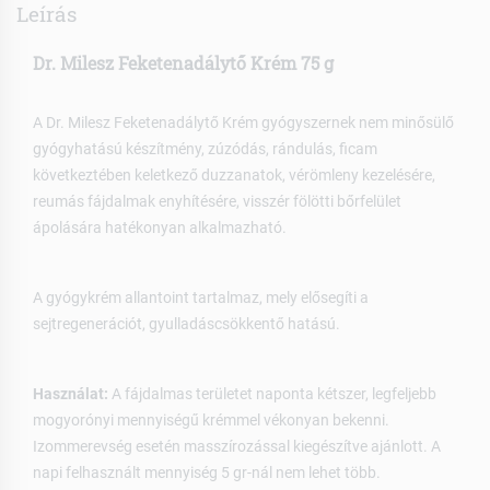
Leírás
Dr. Milesz Feketenadálytő Krém 75 g
A Dr. Milesz Feketenadálytő Krém gyógyszernek nem minősülő
gyógyhatású készítmény, zúzódás, rándulás, ficam
következtében keletkező duzzanatok, vérömleny kezelésére,
reumás fájdalmak enyhítésére, visszér fölötti bőrfelület
ápolására hatékonyan alkalmazható.
A gyógykrém allantoint tartalmaz, mely elősegíti a
sejtregenerációt, gyulladáscsökkentő hatású.
Használat:
A fájdalmas területet naponta kétszer, legfeljebb
mogyorónyi mennyiségű krémmel vékonyan bekenni.
Izommerevség esetén masszírozással kiegészítve ajánlott. A
napi felhasznált mennyiség 5 gr-nál nem lehet több.