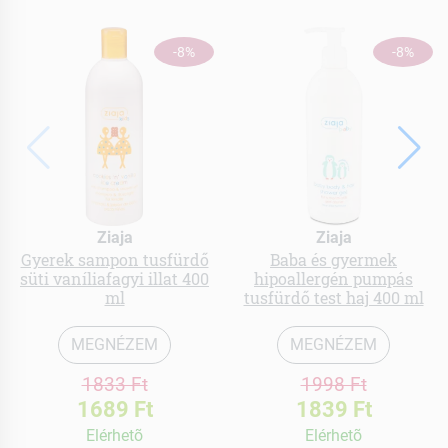
-8%
-8%
Ziaja
Ziaja
Gyerek sampon tusfürdő
Baba és gyermek
süti vaníliafagyi illat 400
hipoallergén pumpás
ml
tusfürdő test haj 400 ml
MEGNÉZEM
MEGNÉZEM
1833 Ft
1998 Ft
1689 Ft
1839 Ft
Elérhetõ
Elérhetõ