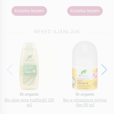
Kosárba teszem
Kosárba teszem
NEKED AJÁNLJUK
Dr.organic
Dr.organic
Bio aloe vera tusfürdő 250
Bio e-vitaminos golyós
ml
deo 50 ml