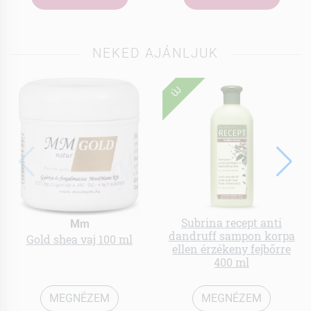
NEKED AJÁNLJUK
ÚJ
Subrina recept anti
Mm
dandruff sampon korpa
Gold shea vaj 100 ml
ellen érzékeny fejbőrre
400 ml
MEGNÉZEM
MEGNÉZEM