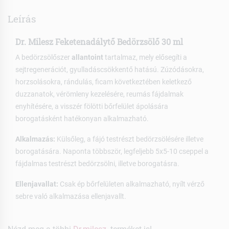
Leírás
Dr. Milesz Feketenadálytő Bedörzsölő 30 ml
A bedörzsölőszer
allantoint
tartalmaz, mely elősegíti a
sejtregenerációt, gyulladáscsökkentő hatású. Zúzódásokra,
horzsolásokra, rándulás, ficam következtében keletkező
duzzanatok, vérömleny kezelésére, reumás fájdalmak
enyhítésére, a visszér fölötti bőrfelület ápolására
borogatásként hatékonyan alkalmazható.
Alkalmazás:
Külsőleg, a fájó testrészt bedörzsölésére illetve
borogatására. Naponta többször, legfeljebb 5x5-10 cseppel a
fájdalmas testrészt bedörzsölni, illetve borogatásra.
Ellenjavallat:
Csak ép bőrfelületen alkalmazható, nyílt vérző
sebre való alkalmazása ellenjavallt.