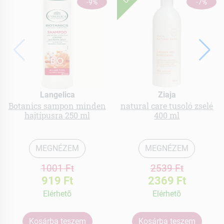
-9%
-7%
Langelica
Ziaja
Botanics sampon minden
natural care tusoló zselé
hajtípusra 250 ml
400 ml
MEGNÉZEM
MEGNÉZEM
1001 Ft
2539 Ft
919 Ft
2369 Ft
Elérhetõ
Elérhetõ
Kosárba teszem
Kosárba teszem