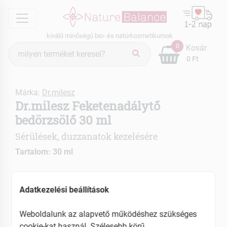
menu
kiváló minőségű bio- és natúrkozmetikumok
Termék
0
Kosár
keresés
0 Ft
Márka:
Dr.milesz
Dr.milesz Feketenadálytő
bedörzsölő 30 ml
Sérülések, duzzanatok kezelésére
Tartalom: 30 ml
Gyulladás és duzzanat csökkentő összetevőkkel
Visszeres lábak feszülésének enyhítésére is
Adatkezelési beállítások
alkalmazható
Weboldalunk az alapvető működéshez szükséges
EAN: 5997825710021
cookie-kat használ. Szélesebb körű