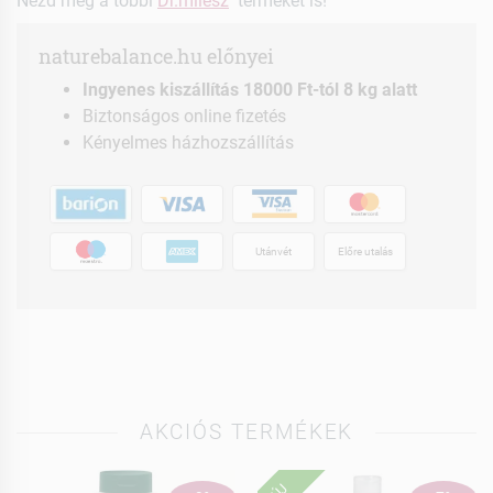
Nézd meg a többi
Dr.milesz
terméket is!
naturebalance.hu előnyei
Ingyenes kiszállítás 18000 Ft-tól 8 kg alatt
Biztonságos online fizetés
Kényelmes házhozszállítás
Utánvét
Előre utalás
AKCIÓS TERMÉKEK
ÚJ