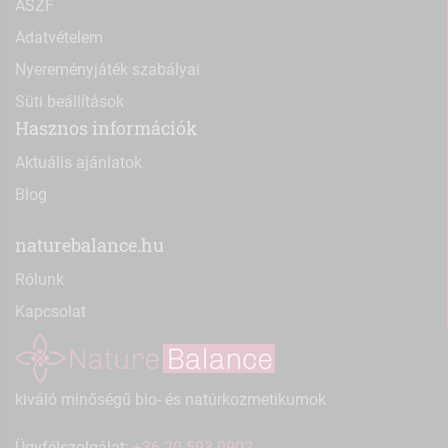
ÁSZF
Adatvételem
Nyereményjáték szabályai
Süti beállítások
Hasznos információk
Aktuális ajánlatok
Blog
naturebalance.hu
Rólunk
Kapcsolat
kiváló minőségű bio- és natúrkozmetikumok
Ügyfélszolgálat:
+36-20-593-0902