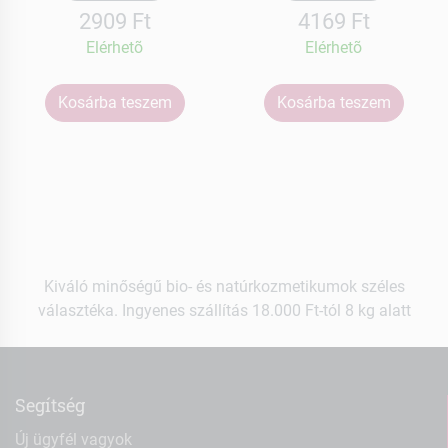
2909 Ft
4169 Ft
Elérhetõ
Elérhetõ
Kosárba teszem
Kosárba teszem
Kiváló minőségű bio- és natúrkozmetikumok széles
választéka. Ingyenes szállítás 18.000 Ft-tól 8 kg alatt
Segítség
Új ügyfél vagyok