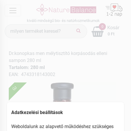
menu
kiváló minőségű bio- és natúrkozmetikumok
Termék
0
Kosár
keresés
0 Ft
Dr.konopkas men mélytisztító korpásodás elleni
sampon 280 ml
Tartalom: 280 ml
EAN: 4743318143002
ÚJ
Adatkezelési beállítások
Weboldalunk az alapvető működéshez szükséges