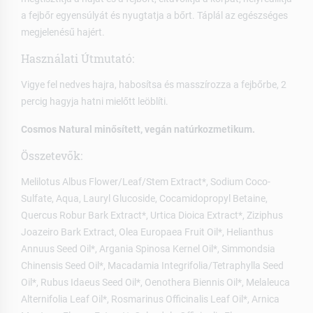
a fejbőr egyensúlyát és nyugtatja a bőrt. Táplál az egészséges
megjelenésű hajért.
Használati Útmutató:
Vigye fel nedves hajra, habosítsa és masszírozza a fejbőrbe, 2
percig hagyja hatni mielőtt leöblíti.
Cosmos Natural minősített, vegán natúrkozmetikum.
Összetevők:
Melilotus Albus Flower/Leaf/Stem Extract*, Sodium Coco-
Sulfate, Aqua, Lauryl Glucoside, Cocamidopropyl Betaine,
Quercus Robur Bark Extract*, Urtica Dioica Extract*, Ziziphus
Joazeiro Bark Extract, Olea Europaea Fruit Oil*, Helianthus
Annuus Seed Oil*, Argania Spinosa Kernel Oil*, Simmondsia
Chinensis Seed Oil*, Macadamia Integrifolia/Tetraphylla Seed
Oil*, Rubus Idaeus Seed Oil*, Oenothera Biennis Oil*, Melaleuca
Alternifolia Leaf Oil*, Rosmarinus Officinalis Leaf Oil*, Arnica