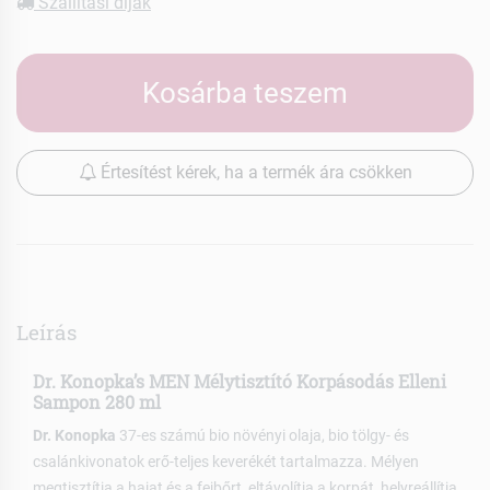
Szállítási díjak
Kosárba teszem
Értesítést kérek, ha a termék ára csökken
Leírás
Dr. Konopka’s MEN Mélytisztító Korpásodás Elleni
Sampon 280 ml
Dr. Konopka
37-es számú bio növényi olaja, bio tölgy- és
csalánkivonatok erő-teljes keverékét tartalmazza. Mélyen
megtisztítja a hajat és a fejbőrt, eltávolítja a korpát, helyreállítja