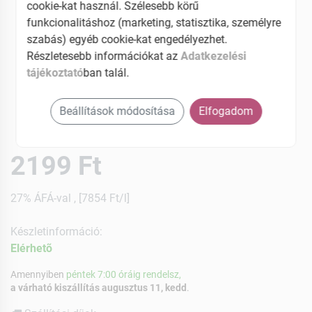
cookie-kat használ. Szélesebb körű
funkcionalitáshoz (marketing, statisztika, személyre
szabás) egyéb cookie-kat engedélyezhet.
Részletesebb információkat az
Adatkezelési
tájékoztató
ban talál.
Beállítások módosítása
Elfogadom
2199 Ft
27% ÁFÁ-val , [7854 Ft/l]
Készletinformáció:
Elérhetõ
Amennyiben
péntek 7:00 óráig rendelsz,
a várható kiszállítás augusztus 11, kedd
.