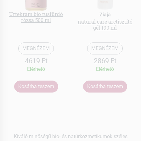
Urtekram bio tusfürdő
Ziaja
rózsa 500 ml
natural care arctisztító
gél 190 ml
MEGNÉZEM
MEGNÉZEM
4619 Ft
2869 Ft
Elérhetõ
Elérhetõ
Kosárba teszem
Kosárba teszem
Kiváló minőségű bio- és natúrkozmetikumok széles