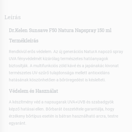
Leírás
Dr.Kelen Sunsave F50 Natura Napspray 150 ml
Termékleírás
Rendkívül erős védelem. Az új generációs NaturA napozó spray
UVA fényvédelmét kizárólag természetes hatóanyagok
biztosítják. A multifunkciós zöld kávé és a japánakác kivonat
természetes UV-szűrő tulajdonsága mellett antioxidáns
hatásának köszönhetően a bőröregedést is késlelteti.
Védelem és Használat
A készítmény véd a napsugarak UVA+UVB és szabadgyök
képző hatásai ellen. Bőrbarát összetétele garantálja, hogy
érzékeny bőrtípus esetén is bátran használható arcra, testre
egyaránt.