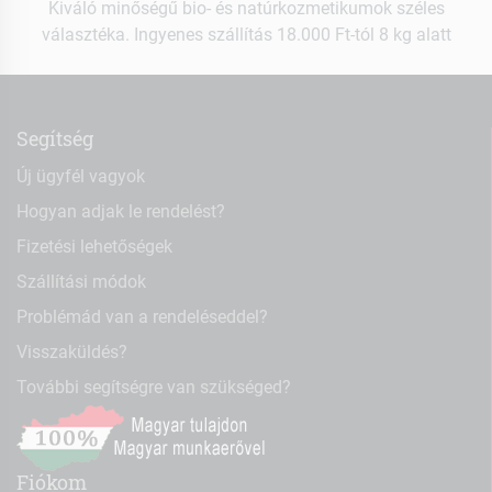
Kiváló minőségű bio- és natúrkozmetikumok széles
választéka. Ingyenes szállítás 18.000 Ft-tól 8 kg alatt
Segítség
Új ügyfél vagyok
Hogyan adjak le rendelést?
Fizetési lehetőségek
Szállítási módok
Problémád van a rendeléseddel?
Visszaküldés?
További segítségre van szükséged?
Fiókom