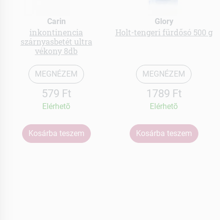
Carin
Glory
inkontinencia
Holt-tengeri fürdősó 500 g
szárnyasbetét ultra
vékony 8db
MEGNÉZEM
MEGNÉZEM
579 Ft
1789 Ft
Elérhetõ
Elérhetõ
Kosárba teszem
Kosárba teszem