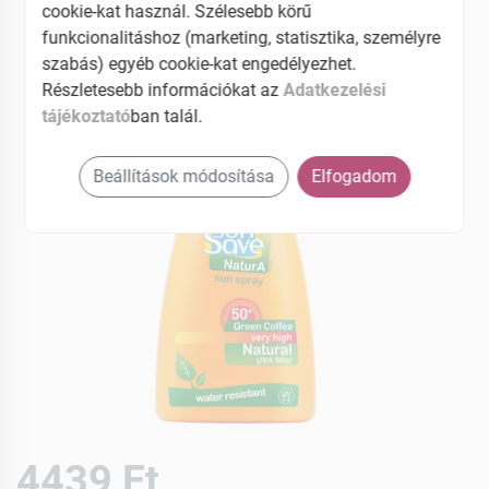
EAN: 5997742301777
cookie-kat használ. Szélesebb körű
funkcionalitáshoz (marketing, statisztika, személyre
szabás) egyéb cookie-kat engedélyezhet.
Részletesebb információkat az
Adatkezelési
tájékoztató
ban talál.
Beállítások módosítása
Elfogadom
4439 Ft