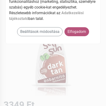
funkcionalitáshoz (marketing, statisztika, személyre
EAN: 5997742301050
szabás) egyéb cookie-kat engedélyezhet.
Részletesebb információkat az
Adatkezelési
tájékoztató
ban talál.
Beállítások módosítása
Elfogadom
3349 Ft