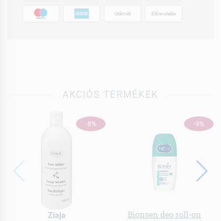
Utánvét
Előre utalás
AKCIÓS TERMÉKEK
-8%
-9%
Bionsen deo roll-on
Ziaja