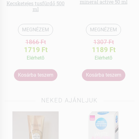
mineral active 50 ml
Kecsketejes tusfürdő 500
ml
MEGNÉZEM
MEGNÉZEM
1866 Ft
1307 Ft
1719 Ft
1189 Ft
Elérhetõ
Elérhetõ
Kosárba teszem
Kosárba teszem
NEKED AJÁNLJUK