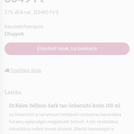
27% ÁFÁ-val , [33490 Ft/l]
Készletinformáció:
Elfogyott
Értesítést kérek, ha beérkezik
Szállítási díjak
Leírás
Dr.Kelen Selfsun dark tan önbarnító krém 100 ml
Az önbarnítót is tartalmazó testápoló rendszeres használata
fiatalos, egészséges megjelenést biztosít. A bőr vitalizálása,
hidratálása mellett annak diszkrét, állandó barnaságát is