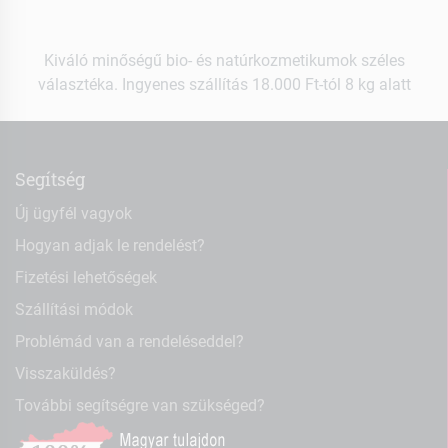
Kiváló minőségű bio- és natúrkozmetikumok széles
választéka. Ingyenes szállítás 18.000 Ft-tól 8 kg alatt
Segítség
Új ügyfél vagyok
Hogyan adjak le rendelést?
Fizetési lehetőségek
Szállítási módok
Problémád van a rendeléseddel?
Visszaküldés?
További segítségre van szükséged?