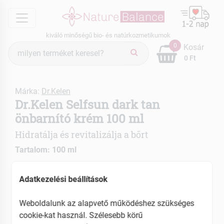
menu
kiváló minőségű bio- és natúrkozmetikumok
Termék
0
Kosár
keresés
0 Ft
Márka:
Dr.Kelen
Dr.Kelen Selfsun dark tan
önbarnító krém 100 ml
Hidratálja és revitalizálja a bőrt
Tartalom: 100 ml
Napallergia és pigmenthiány esetén is
Adatkezelési beállítások
alkalmazható
Szoláriumzhat és napozhat is mellette
Weboldalunk az alapvető működéshez szükséges
cookie-kat használ. Szélesebb körű