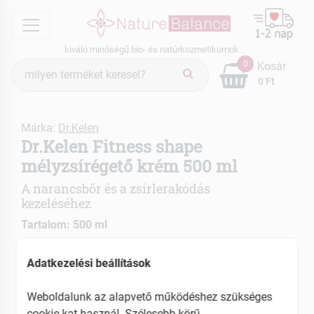
menu
kiváló minőségű bio- és natúrkozmetikumok
Termék
0
Kosár
keresés
0 Ft
Márka:
Dr.Kelen
Dr.Kelen Fitness shape
mélyzsírégető krém 500 ml
A narancsbőr és a zsírlerakódás
kezeléséhez
Tartalom: 500 ml
Hidratálja és feszesíti a bőrt
Adatkezelési beállítások
Fokozza a keringést a zsírégetés elősegítéséhez
Weboldalunk az alapvető működéshez szükséges
EAN: 5997742301449
cookie-kat használ. Szélesebb körű