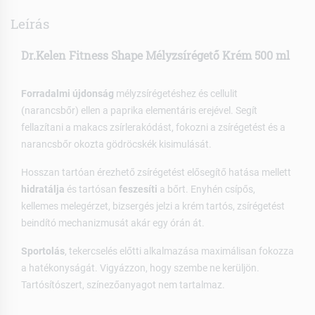
Leírás
Dr.Kelen Fitness Shape Mélyzsírégető Krém 500 ml
Forradalmi újdonság
mélyzsírégetéshez és cellulit
(narancsbőr) ellen a paprika elementáris erejével. Segít
fellazítani a makacs zsírlerakódást, fokozni a zsírégetést és a
narancsbőr okozta gödröcskék kisimulását.
Hosszan tartóan érezhető zsírégetést elősegítő hatása mellett
hidratálja
és tartósan
feszesíti
a bőrt. Enyhén csípős,
kellemes melegérzet, bizsergés jelzi a krém tartós, zsírégetést
beindító mechanizmusát akár egy órán át.
Sportolás
, tekercselés előtti alkalmazása maximálisan fokozza
a hatékonyságát. Vigyázzon, hogy szembe ne kerüljön.
Tartósítószert, színezőanyagot nem tartalmaz.