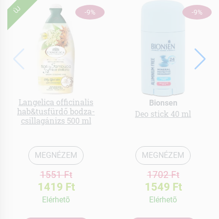
ÚJ
-9%
-9%
Langelica officinalis
Bionsen
hab&tusfürdő bodza-
Deo stick 40 ml
csillagánizs 500 ml
MEGNÉZEM
MEGNÉZEM
1551 Ft
1702 Ft
1419 Ft
1549 Ft
Elérhetõ
Elérhetõ