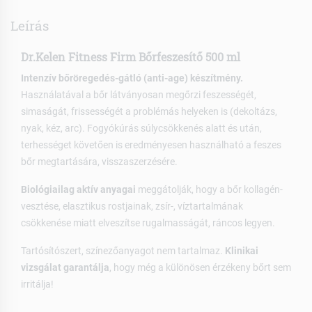
Leírás
Dr.Kelen Fitness Firm Bőrfeszesítő 500 ml
Intenzív bőröregedés-gátló (anti-age) készítmény.
Használatával a bőr látványosan megőrzi feszességét,
simaságát, frissességét a problémás helyeken is (dekoltázs,
nyak, kéz, arc). Fogyókúrás súlycsökkenés alatt és után,
terhességet követően is eredményesen használható a feszes
bőr megtartására, visszaszerzésére.
Biológiailag aktív anyagai
meggátolják, hogy a bőr kollagén-
vesztése, elasztikus rostjainak, zsír-, víztartalmának
csökkenése miatt elveszítse rugalmasságát, ráncos legyen.
Tartósítószert, színezőanyagot nem tartalmaz.
Klinikai
vizsgálat garantálja
, hogy még a különösen érzékeny bőrt sem
irritálja!