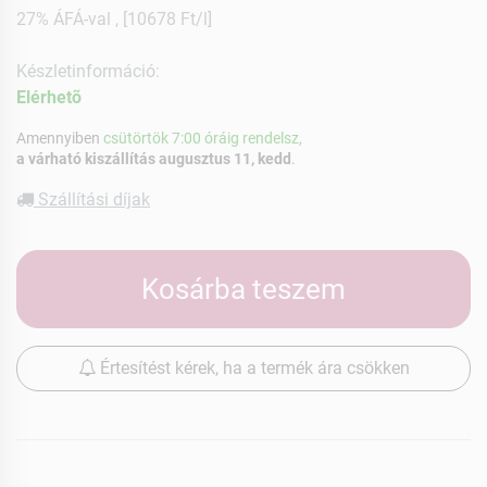
27% ÁFÁ-val , [10678 Ft/l]
Készletinformáció:
Elérhetõ
Amennyiben
csütörtök 7:00 óráig rendelsz,
a várható kiszállítás augusztus 11, kedd
.
Szállítási díjak
Kosárba teszem
Értesítést kérek, ha a termék ára csökken