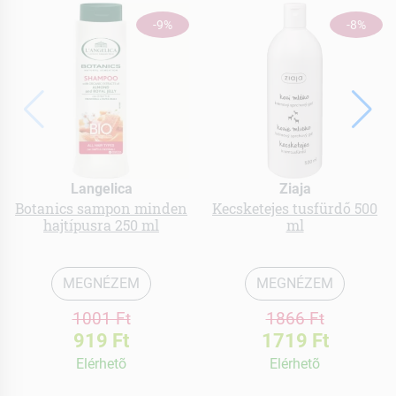
-9%
-8%
Langelica
Ziaja
Botanics sampon minden
Kecsketejes tusfürdő 500
hajtípusra 250 ml
ml
MEGNÉZEM
MEGNÉZEM
1001 Ft
1866 Ft
919 Ft
1719 Ft
Elérhetõ
Elérhetõ