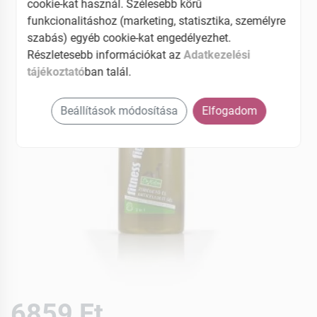
cookie-kat használ. Szélesebb körű
EAN: 5997742300749
funkcionalitáshoz (marketing, statisztika, személyre
szabás) egyéb cookie-kat engedélyezhet.
Részletesebb információkat az
Adatkezelési
tájékoztató
ban talál.
Beállítások módosítása
Elfogadom
6859 Ft