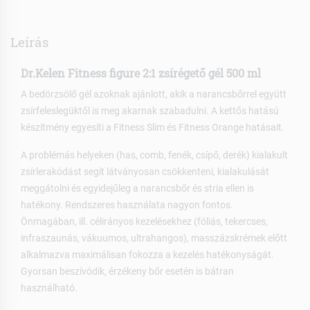
Leírás
Dr.Kelen Fitness figure 2:1 zsírégető gél 500 ml
A bedörzsölő gél azoknak ajánlott, akik a narancsbőrrel együtt
zsírfeleslegüktől is meg akarnak szabadulni. A kettős hatású
készítmény egyesíti a Fitness Slim és Fitness Orange hatásait.
A problémás helyeken (has, comb, fenék, csípő, derék) kialakult
zsírlerakódást segít látványosan csökkenteni, kialakulását
meggátolni és egyidejűleg a narancsbőr és stria ellen is
hatékony. Rendszeres használata nagyon fontos.
Önmagában, ill. célirányos kezelésekhez (fóliás, tekercses,
infraszaunás, vákuumos, ultrahangos), masszázskrémek előtt
alkalmazva maximálisan fokozza a kezelés hatékonyságát.
Gyorsan beszívódik, érzékeny bőr esetén is bátran
használható.