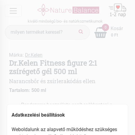
menu
kiváló minőségű bio- és natúrkozmetikumok
Termék
0
Kosár
keresés
0 Ft
Márka:
Dr.Kelen
Dr.Kelen Fitness figure 2:1
zsírégető gél 500 ml
Narancsbőr és zsírlerakódás ellen
Tartalom: 500 ml
Rendszeres használata segít csökkenteni a
cellulit és a zsírlerakódás látható jeleit
Adatkezelési beállítások
Kiegészítő kezelésekhez is hatékonyan
alkalmazható
Weboldalunk az alapvető működéshez szükséges