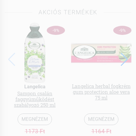
AKCIÓS TERMÉKEK
-9%
-9%
Langelica herbal fogkrém
Langelica
gum protection aloe vera
Sampon csalán
75 ml
faggyúműködést
szabályozó 250 ml
MEGNÉZEM
MEGNÉZEM
1173 Ft
1164 Ft