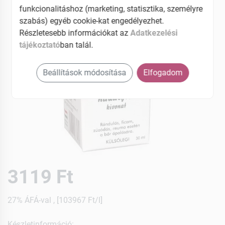
funkcionalitáshoz (marketing, statisztika, személyre
szabás) egyéb cookie-kat engedélyezhet.
Részletesebb információkat az
Adatkezelési
tájékoztató
ban talál.
Beállítások módosítása
Elfogadom
3119 Ft
27% ÁFÁ-val , [103967 Ft/l]
Készletinformáció: