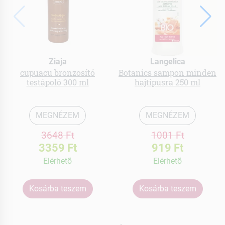
Ziaja
Langelica
cupuacu bronzosító
Botanics sampon minden
testápoló 300 ml
hajtípusra 250 ml
MEGNÉZEM
MEGNÉZEM
3648 Ft
1001 Ft
3359 Ft
919 Ft
Elérhetõ
Elérhetõ
Kosárba teszem
Kosárba teszem