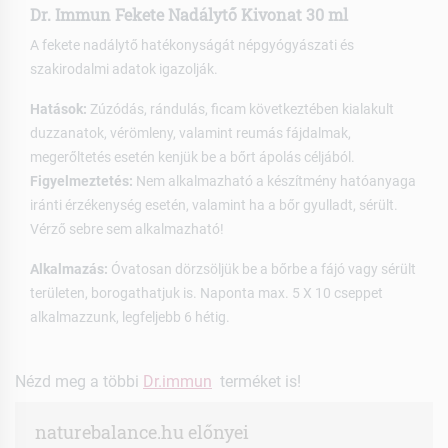
Dr. Immun Fekete Nadálytő Kivonat 30 ml
A fekete nadálytő hatékonyságát népgyógyászati és
szakirodalmi adatok igazolják.
Hatások:
Zúzódás, rándulás, ficam következtében kialakult
duzzanatok, vérömleny, valamint reumás fájdalmak,
megerőltetés esetén kenjük be a bőrt ápolás céljából.
Figyelmeztetés:
Nem alkalmazható a készítmény hatóanyaga
iránti érzékenység esetén, valamint ha a bőr gyulladt, sérült.
Vérző sebre sem alkalmazható!
Alkalmazás:
Óvatosan dörzsöljük be a bőrbe a fájó vagy sérült
területen, borogathatjuk is. Naponta max. 5 X 10 cseppet
alkalmazzunk, legfeljebb 6 hétig.
Nézd meg a többi
Dr.immun
terméket is!
naturebalance.hu előnyei