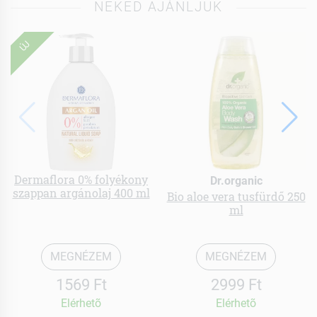
NEKED AJÁNLJUK
ÚJ
Dermaflora 0% folyékony
Dr.organic
szappan argánolaj 400 ml
Bio aloe vera tusfürdő 250
ml
MEGNÉZEM
MEGNÉZEM
1569 Ft
2999 Ft
Elérhetõ
Elérhetõ