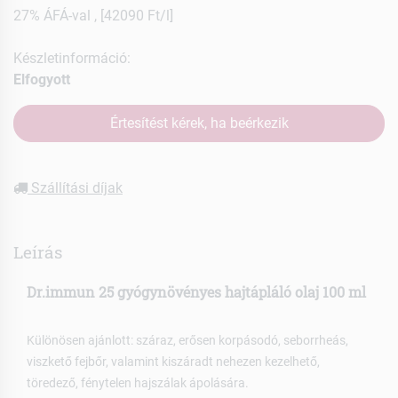
27% ÁFÁ-val , [42090 Ft/l]
Készletinformáció:
Elfogyott
Értesítést kérek, ha beérkezik
Szállítási díjak
Leírás
Dr.immun 25 gyógynövényes hajtápláló olaj 100 ml
Különösen ajánlott: száraz, erősen korpásodó, seborrheás,
viszkető fejbőr, valamint kiszáradt nehezen kezelhető,
töredező, fénytelen hajszálak ápolására.