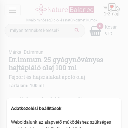
menu
kiváló minőségű bio- és natúrkozmetikumok
Termék
0
Kosár
keresés
0 Ft
Márka:
Dr.immun
Dr.immun 25 gyógynövényes
hajtápláló olaj 100 ml
Fejbőrt és hajszálakat ápoló olaj
Tartalom: 100 ml
Hajhagymát erősítő, regeneráló
Hajdúsító
Adatkezelési beállítások
Fejbőr regeneráló
Weboldalunk az alapvető működéshez szükséges
EAN: 5999882088549