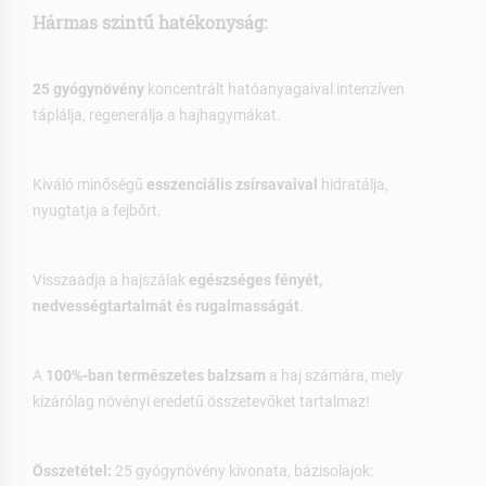
Hármas szintű hatékonyság:
25 gyógynövény
koncentrált hatóanyagaival intenzíven
táplálja, regenerálja a hajhagymákat.
Kiváló minőségű
esszenciális zsírsavaival
hidratálja,
nyugtatja a fejbőrt.
Visszaadja a hajszálak
egészséges fényét,
nedvességtartalmát és rugalmasságát
.
A
100%-ban természetes balzsam
a haj számára, mely
kizárólag növényi eredetű összetevőket tartalmaz!
Összetétel:
25 gyógynövény kivonata, bázisolajok: