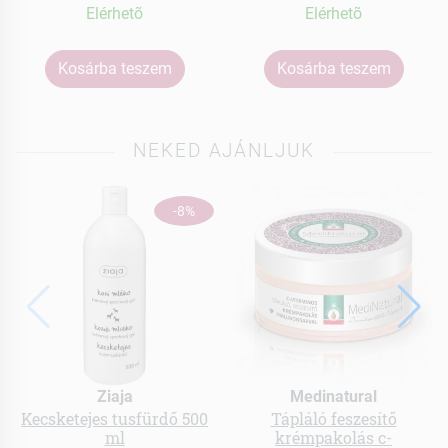
Elérhetõ
Elérhetõ
Kosárba teszem
Kosárba teszem
NEKED AJÁNLJUK
-8%
Ziaja
Medinatural
Kecsketejes tusfürdő 500
Tápláló feszesítő
ml
krémpakolás c-