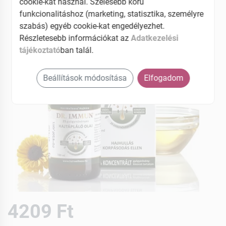
cookie-kat használ. Szélesebb körű
funkcionalitáshoz (marketing, statisztika, személyre
szabás) egyéb cookie-kat engedélyezhet.
Részletesebb információkat az
Adatkezelési
tájékoztató
ban talál.
Beállítások módosítása
Elfogadom
4209 Ft