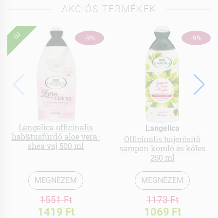
AKCIÓS TERMÉKEK
ÚJ
-9%
-9%
Langelica officinalis
Langelica
hab&tusfürdő aloe vera-
Officinalis hajerősítő
shea vaj 500 ml
sampon komló és köles
250 ml
MEGNÉZEM
MEGNÉZEM
1551 Ft
1173 Ft
1419 Ft
1069 Ft