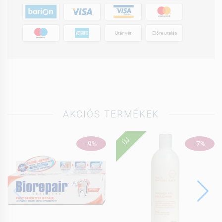
Utánvét
Előre utalás
AKCIÓS TERMÉKEK
ÚJ
-9%
-7%