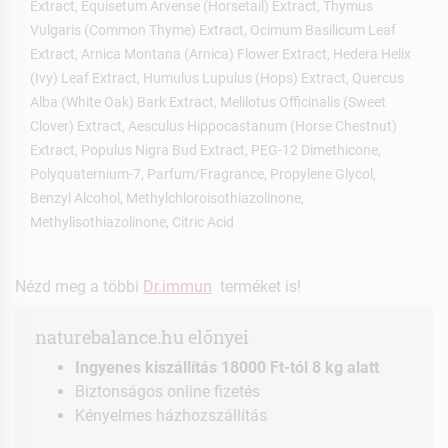
Extract, Equisetum Arvense (Horsetail) Extract, Thymus
Vulgaris (Common Thyme) Extract, Ocimum Basilicum Leaf
Extract, Arnica Montana (Arnica) Flower Extract, Hedera Helix
(Ivy) Leaf Extract, Humulus Lupulus (Hops) Extract, Quercus
Alba (White Oak) Bark Extract, Melilotus Officinalis (Sweet
Clover) Extract, Aesculus Hippocastanum (Horse Chestnut)
Extract, Populus Nigra Bud Extract, PEG-12 Dimethicone,
Polyquaternium-7, Parfum/Fragrance, Propylene Glycol,
Benzyl Alcohol, Methylchloroisothiazolinone,
Methylisothiazolinone, Citric Acid
Nézd meg a többi
Dr.immun
terméket is!
naturebalance.hu előnyei
Ingyenes kiszállítás 18000 Ft-tól 8 kg alatt
Biztonságos online fizetés
Kényelmes házhozszállítás