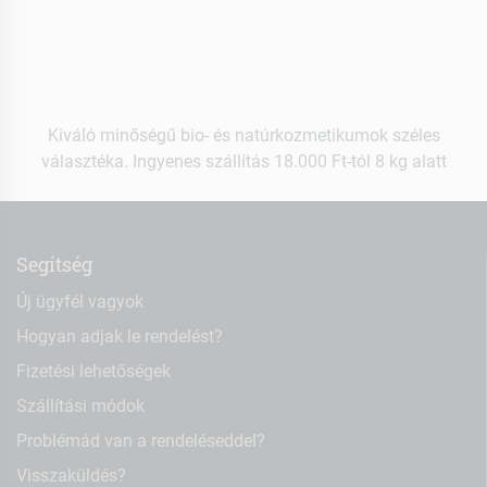
Kiváló minőségű bio- és natúrkozmetikumok széles
választéka. Ingyenes szállítás 18.000 Ft-tól 8 kg alatt
Segítség
Új ügyfél vagyok
Hogyan adjak le rendelést?
Fizetési lehetőségek
Szállítási módok
Problémád van a rendeléseddel?
Visszaküldés?