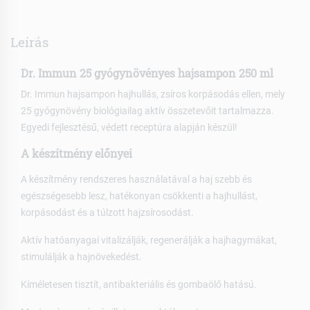
Leírás
Dr. Immun 25 gyógynövényes hajsampon 250 ml
Dr. Immun hajsampon hajhullás, zsíros korpásodás ellen, mely
25 gyógynövény biológiailag aktív összetevőit tartalmazza.
Egyedi fejlesztésű, védett receptúra alapján készül!
A készítmény előnyei
A készítmény rendszeres használatával a haj szebb és
egészségesebb lesz, hatékonyan csökkenti a hajhullást,
korpásodást és a túlzott hajzsírosodást.
Aktív hatóanyagai vitalizálják, regenerálják a hajhagymákat,
stimulálják a hajnövekedést.
Kíméletesen tisztít, antibakteriális és gombaölő hatású.