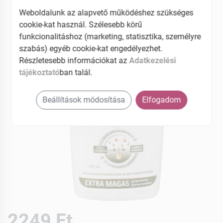
EAN: 5999882088563
Weboldalunk az alapvető működéshez szükséges
cookie-kat használ. Szélesebb körű
funkcionalitáshoz (marketing, statisztika, személyre
szabás) egyéb cookie-kat engedélyezhet.
Részletesebb információkat az
Adatkezelési
tájékoztató
ban talál.
Beállítások módosítása
Elfogadom
2249 Ft