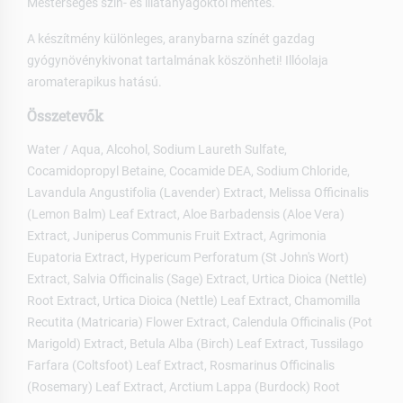
Mesterséges szín- és illatanyagoktól mentes.
A készítmény különleges, aranybarna színét gazdag
gyógynövénykivonat tartalmának köszönheti! Illóolaja
aromaterapikus hatású.
Összetevők
Water / Aqua, Alcohol, Sodium Laureth Sulfate,
Cocamidopropyl Betaine, Cocamide DEA, Sodium Chloride,
Lavandula Angustifolia (Lavender) Extract, Melissa Officinalis
(Lemon Balm) Leaf Extract, Aloe Barbadensis (Aloe Vera)
Extract, Juniperus Communis Fruit Extract, Agrimonia
Eupatoria Extract, Hypericum Perforatum (St John's Wort)
Extract, Salvia Officinalis (Sage) Extract, Urtica Dioica (Nettle)
Root Extract, Urtica Dioica (Nettle) Leaf Extract, Chamomilla
Recutita (Matricaria) Flower Extract, Calendula Officinalis (Pot
Marigold) Extract, Betula Alba (Birch) Leaf Extract, Tussilago
Farfara (Coltsfoot) Leaf Extract, Rosmarinus Officinalis
(Rosemary) Leaf Extract, Arctium Lappa (Burdock) Root