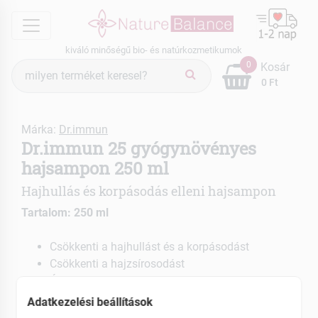
menu
kiváló minőségű bio- és natúrkozmetikumok
Termék
0
Kosár
keresés
0 Ft
Márka:
Dr.immun
Dr.immun 25 gyógynövényes
hajsampon 250 ml
Hajhullás és korpásodás elleni hajsampon
Tartalom: 250 ml
Csökkenti a hajhullást és a korpásodást
Csökkenti a hajzsírosodást
Óvja és ápolja a hajszálakat
25 féle gyógynövény
Adatkezelési beállítások