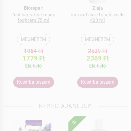
Biorepair
Ziaja
Fast sensitive repair
natural care tusoló zselé
fogkrém 75 ml
400 ml
MEGNÉZEM
MEGNÉZEM
1954 Ft
2539 Ft
1779 Ft
2369 Ft
Elérhetõ
Elérhetõ
Kosárba teszem
Kosárba teszem
NEKED AJÁNLJUK
ÚJ