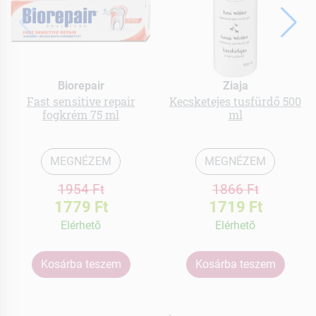
Biorepair
Ziaja
Fast sensitive repair
Kecsketejes tusfürdő 500
fogkrém 75 ml
ml
MEGNÉZEM
MEGNÉZEM
1954 Ft
1866 Ft
1779 Ft
1719 Ft
Elérhetõ
Elérhetõ
Kosárba teszem
Kosárba teszem