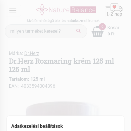
menu
kiváló minőségű bio- és natúrkozmetikumok
Termék
0
Kosár
keresés
0 Ft
Márka:
Dr.Herz
Dr.Herz Rozmaring krém 125 ml
125 ml
Tartalom: 125 ml
EAN: 4033594004396
Adatkezelési beállítások