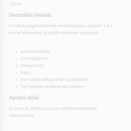
125 ml
Használati javaslat:
Fáradt és sajgó testrészek masszírozására ajánlott. Ezt a
krémet elsősorban az alábbi esetekben javasoljuk:
Izomhúzódások
Izomfájdalmak
Izomgörcsök
Isiász
Reumatikus jellegű ízületi gyulladások
Zárt baleseti sérülések időszakában
Ápolási céllal:
Az izom- és ízületi panaszok enyhítése érdekében
alkalmazható.