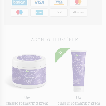
Utánvét
Előre utalás
HASONLÓ TERMÉKEK
ÚJ
Uw
Uw
classic rozmaring krém
classic rozmaring krém