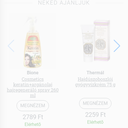
NEKED AJÁNLJUK
Bione
Thermál
Cosmetics
Hajdúszoboszlói
keratin+argánolaj
gyógyvízkrém 75 g
hajregeneráló spray 260
ml
MEGNÉZEM
MEGNÉZEM
2259 Ft
2789 Ft
Elérhetõ
Elérhetõ