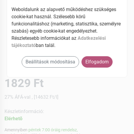
Weboldalunk az alapvető működéshez szükséges
cookie-kat használ. Szélesebb körű
funkcionalitáshoz (marketing, statisztika, személyre
szabás) egyéb cookie-kat engedélyezhet.
Részletesebb információkat az
Adatkezelési
tájékoztató
ban talál.
Beállítások módosítása
Elfogadom
1829 Ft
27% ÁFÁ-val , [14632 Ft/l]
Készletinformáció:
Elérhetõ
Amennyiben
péntek 7:00 óráig rendelsz,