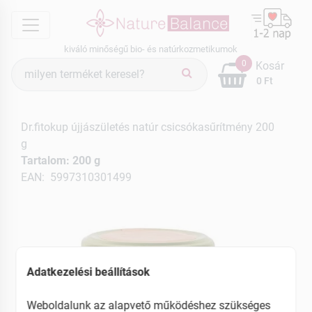
menu
kiváló minőségű bio- és natúrkozmetikumok
Termék
0
Kosár
keresés
0 Ft
Dr.fitokup újjászületés natúr csicsókasűrítmény 200
g
Tartalom: 200 g
EAN: 5997310301499
Adatkezelési beállítások
Weboldalunk az alapvető működéshez szükséges