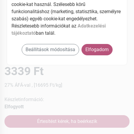
cookie-kat használ. Szélesebb körű
funkcionalitáshoz (marketing, statisztika, személyre
szabás) egyéb cookie-kat engedélyezhet.
Részletesebb információkat az
Adatkezelési
tájékoztató
ban talál.
Beállítások módosítása
Elfogadom
3339 Ft
27% ÁFÁ-val , [16695 Ft/kg]
Készletinformáció:
Elfogyott
Értesítést kérek, ha beérkezik