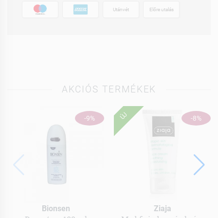
Utánvét
Előre utalás
AKCIÓS TERMÉKEK
ÚJ
-9%
-8%
Bionsen
Ziaja