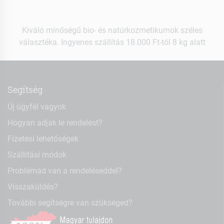
Kiváló minőségű bio- és natúrkozmetikumok széles
választéka. Ingyenes szállítás 18.000 Ft-tól 8 kg alatt
Segítség
Új ügyfél vagyok
Hogyan adjak le rendelést?
Fizetési lehetőségek
Szállítási módok
Problémád van a rendeléseddel?
Visszaküldés?
További segítségre van szükséged?