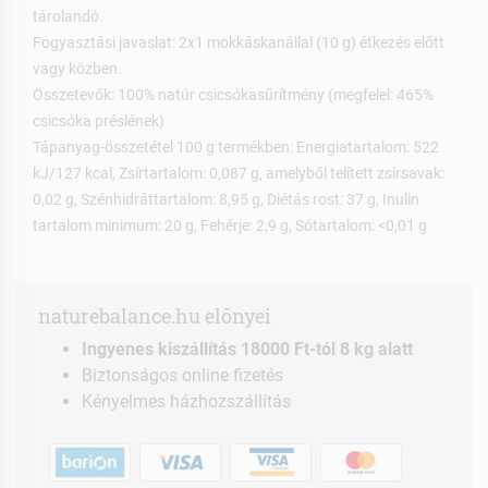
tárolandó.
Fogyasztási javaslat: 2x1 mokkáskanállal (10 g) étkezés előtt
vagy közben.
Összetevők: 100% natúr csicsókasűrítmény (megfelel: 465%
csicsóka préslének)
Tápanyag-összetétel 100 g termékben: Energiatartalom: 522
kJ/127 kcal, Zsírtartalom: 0,087 g, amelyből telített zsírsavak:
0,02 g, Szénhidráttartalom: 8,95 g, Diétás rost: 37 g, Inulin
tartalom minimum: 20 g, Fehérje: 2,9 g, Sótartalom: <0,01 g
naturebalance.hu előnyei
Ingyenes kiszállítás 18000 Ft-tól 8 kg alatt
Biztonságos online fizetés
Kényelmes házhozszállítás