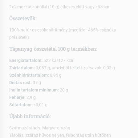
2x1 mokkáskanállal (10 g) étkezés előtt vagy közben.
Összetevők:
100% natúr csicsókasűrítmény (megfelel: 465% csicsóka
préslének)
Tápanyag-összetétel 100 g termékben:
Energiatartalom:
522 kJ/127 kcal
Zsírtartalom:
0,087 g, amelyből telített zsírsavak: 0,02 g
Szénhidráttartalom:
8,95 g
Diétás rost:
37 g
Inulin tartalom minimum:
20 g
Fehérje:
2,9 g
Sótartalom:
<0,01 g
Újabb információ:
Származási hely: Magyarország
Tárolás: száraz hűvös helyen, felbontás után hűtőben