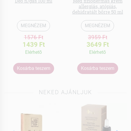
Deo n/gas 100 ml
Med fiziodermás krém
allergiás, atópiás,
dehidratált bőrre 50 ml
MEGNÉZEM
MEGNÉZEM
1576 Ft
3959 Ft
1439 Ft
3649 Ft
Elérhetõ
Elérhetõ
Kosárba teszem
Kosárba teszem
NEKED AJÁNLJUK