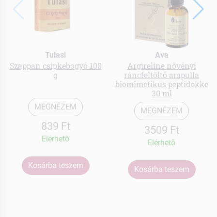
Tulasi
Ava
Szappan csipkebogyó 100
Argireline növényi
g
ráncfeltöltő ampulla
biomimetikus peptidekke
30 ml
MEGNÉZEM
MEGNÉZEM
839 Ft
3509 Ft
Elérhetõ
Elérhetõ
Kosárba teszem
Kosárba teszem