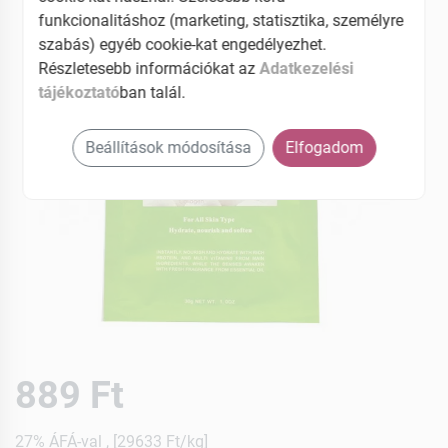
funkcionalitáshoz (marketing, statisztika, személyre
szabás) egyéb cookie-kat engedélyezhet.
Részletesebb információkat az
Adatkezelési
tájékoztató
ban talál.
Beállítások módosítása
Elfogadom
889 Ft
27% ÁFÁ-val , [29633 Ft/kg]