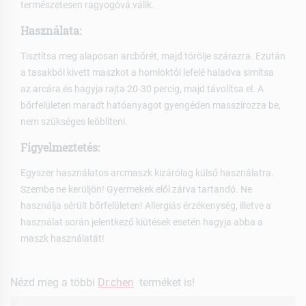
természetesen ragyogóvá válik.
Használata:
Tisztítsa meg alaposan arcbőrét, majd törölje szárazra. Ezután
a tasakból kivett maszkot a homloktól lefelé haladva simítsa
az arcára és hagyja rajta 20-30 percig, majd távolítsa el. A
bőrfelületen maradt hatóanyagot gyengéden masszírozza be,
nem szükséges leöblíteni.
Figyelmeztetés:
Egyszer használatos arcmaszk kizárólag külső használatra.
Szembe ne kerüljön! Gyermekek elől zárva tartandó. Ne
használja sérült bőrfelületen! Allergiás érzékenység, illetve a
használat során jelentkező kiütések esetén hagyja abba a
maszk használatát!
Nézd meg a többi
Dr.chen
terméket is!