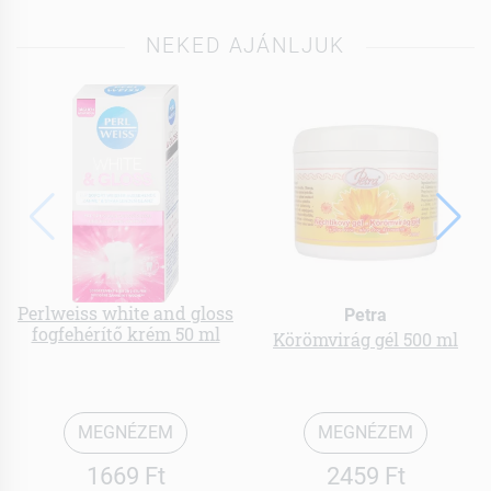
NEKED AJÁNLJUK
Perlweiss white and gloss
Petra
fogfehérítő krém 50 ml
Körömvirág gél 500 ml
MEGNÉZEM
MEGNÉZEM
1669 Ft
2459 Ft