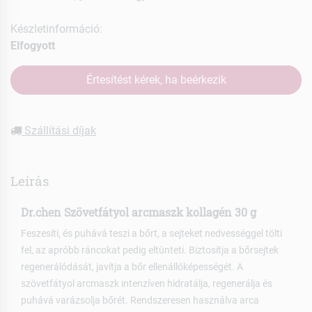
Készletinformáció:
Elfogyott
Értesítést kérek, ha beérkezik
Szállítási díjak
Leírás
Dr.chen Szövetfátyol arcmaszk kollagén 30 g
Feszesíti, és puhává teszi a bőrt, a sejteket nedvességgel tölti
fel, az apróbb ráncokat pedig eltünteti. Biztosítja a bőrsejtek
regenerálódását, javítja a bőr ellenállóképességét. A
szövetfátyol arcmaszk intenzíven hidratálja, regenerálja és
puhává varázsolja bőrét. Rendszeresen használva arca