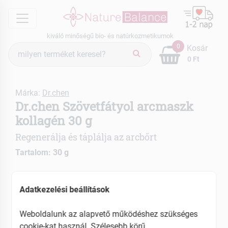
menu
kiváló minőségű bio- és natúrkozmetikumok
Termék
0
Kosár
keresés
0 Ft
Márka:
Dr.chen
Dr.chen Szövetfátyol arcmaszk
kollagén 30 g
Regenerálja és táplálja az arcbőrt
Tartalom: 30 g
Pótolja az arcbőr nedvességtartalmát
Enyhíti a ráncok mélységét
Adatkezelési beállítások
EAN: 6931718128226
Weboldalunk az alapvető működéshez szükséges
cookie-kat használ. Szélesebb körű