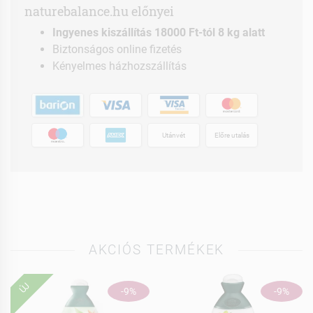
naturebalance.hu előnyei
Ingyenes kiszállítás 18000 Ft-tól 8 kg alatt
Biztonságos online fizetés
Kényelmes házhozszállítás
Utánvét
Előre utalás
AKCIÓS TERMÉKEK
ÚJ
-9%
-9%