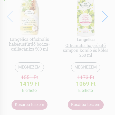
Langelica officinalis
Langelica
hab&tusfürdő bodza-
Officinalis hajerősítő
csillagánizs 500 ml
sampon komló és köles
250 ml
MEGNÉZEM
MEGNÉZEM
1551 Ft
1173 Ft
1419 Ft
1069 Ft
Elérhetõ
Elérhetõ
Kosárba teszem
Kosárba teszem