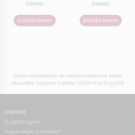
Elérhetõ
Elérhetõ
Kosárba teszem
Kosárba teszem
Kiváló minőségű bio- és natúrkozmetikumok széles
választéka. Ingyenes szállítás 18.000 Ft-tól 8 kg alatt
Segítség
Új ügyfél vagyok
Hogyan adjak le rendelést?