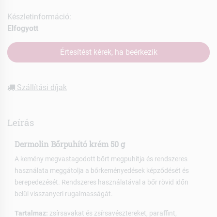
Készletinformáció:
Elfogyott
Értesítést kérek, ha beérkezik
Szállítási díjak
Leírás
Dermolin Bőrpuhító krém 50 g
A kemény megvastagodott bőrt megpuhítja és rendszeres
használata meggátolja a bőrkeményedések képződését és
berepedezését. Rendszeres használatával a bőr rövid időn
belül visszanyeri rugalmasságát.
Tartalmaz:
zsírsavakat és zsírsavésztereket, paraffint,