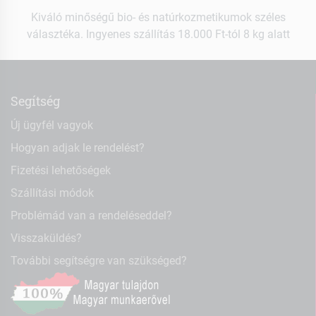
Kiváló minőségű bio- és natúrkozmetikumok széles
választéka. Ingyenes szállítás 18.000 Ft-tól 8 kg alatt
Segítség
Új ügyfél vagyok
Hogyan adjak le rendelést?
Fizetési lehetőségek
Szállítási módok
Problémád van a rendeléseddel?
Visszaküldés?
További segítségre van szükséged?