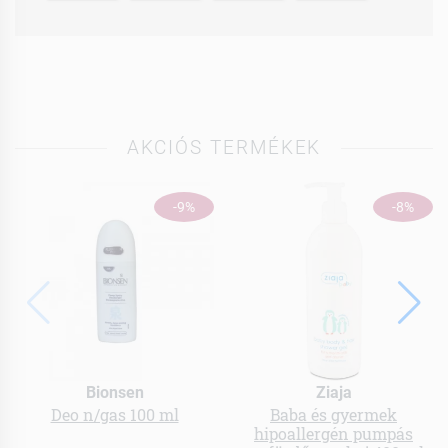
AKCIÓS TERMÉKEK
-9%
-8%
Bionsen
Ziaja
Deo n/gas 100 ml
Baba és gyermek
hipoallergén pumpás