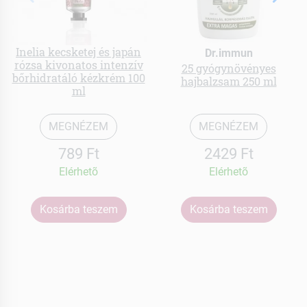
Inelia kecsketej és japán
Dr.immun
rózsa kivonatos intenzív
25 gyógynövényes
bőrhidratáló kézkrém 100
hajbalzsam 250 ml
ml
MEGNÉZEM
MEGNÉZEM
789 Ft
2429 Ft
Elérhetõ
Elérhetõ
Kosárba teszem
Kosárba teszem