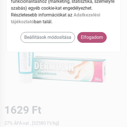
funkcionalitáshoz (marketing, statisztika, személyre
szabás) egyéb cookie-kat engedélyezhet.
Részletesebb információkat az
Adatkezelési
tájékoztató
ban talál.
Beállítások módosítása
Elfogadom
1629 Ft
27% ÁFÁ-val , [32580 Ft/kg]