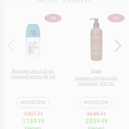
AKCIÓS TERMÉKEK
-9%
-8%
Bionsen deo roll-on
Ziaja
mineral active 50 ml
cupuacu bronzosító
testápoló 300 ml
MEGNÉZEM
MEGNÉZEM
1307 Ft
3648 Ft
1189 Ft
3359 Ft
Elérhetõ
Elérhetõ