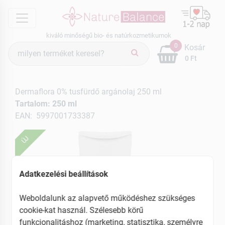
menu
kiváló minőségű bio- és natúrkozmetikumok
Termék
0
Kosár
keresés
0 Ft
Dermaflora 0% tusfürdő argánolaj 250 ml
Tartalom: 250 ml
EAN: 5997001733387
ÚJ
Adatkezelési beállítások
Weboldalunk az alapvető működéshez szükséges
cookie-kat használ. Szélesebb körű
funkcionalitáshoz (marketing, statisztika, személyre