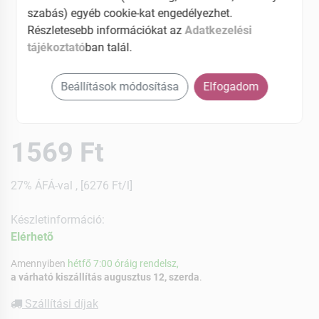
szabás) egyéb cookie-kat engedélyezhet.
Részletesebb információkat az
Adatkezelési
tájékoztató
ban talál.
Beállítások módosítása
Elfogadom
1569 Ft
27% ÁFÁ-val , [6276 Ft/l]
Készletinformáció:
Elérhetõ
Amennyiben
hétfő 7:00 óráig rendelsz,
a várható kiszállítás augusztus 12, szerda
.
Szállítási díjak