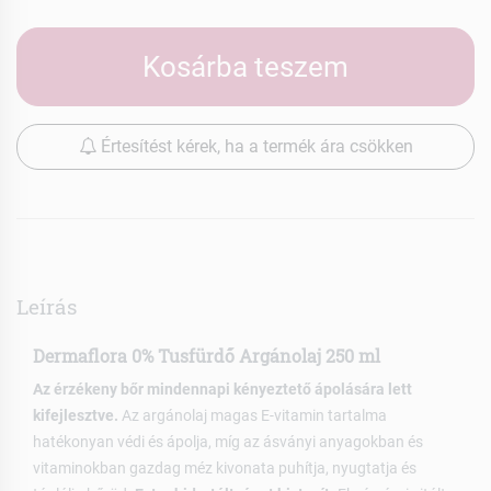
Kosárba teszem
Értesítést kérek, ha a termék ára csökken
Leírás
Dermaflora 0% Tusfürdő Argánolaj 250 ml
Az érzékeny bőr mindennapi kényeztető ápolására lett
kifejlesztve.
Az argánolaj magas E-vitamin tartalma
hatékonyan védi és ápolja, míg az ásványi anyagokban és
vitaminokban gazdag méz kivonata puhítja, nyugtatja és