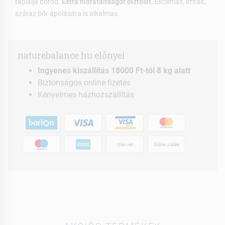
táplálja bőröd.
Extra hidratáltságot biztosít.
Ekcémás, irritált,
száraz bőr ápolására is alkalmas.
naturebalance.hu előnyei
Ingyenes kiszállítás 18000 Ft-tól 8 kg alatt
Biztonságos online fizetés
Kényelmes házhozszállítás
Utánvét
Előre utalás