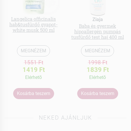
Langelica officinalis
Ziaja
hab&tusfürdő gyapot-
Baba és gyermek
white musk 500 ml
hipoallergén pumpás
tusfürdő test haj 400 ml
MEGNÉZEM
MEGNÉZEM
1551 Ft
1998 Ft
1419 Ft
1839 Ft
Elérhetõ
Elérhetõ
Kosárba teszem
Kosárba teszem
NEKED AJÁNLJUK