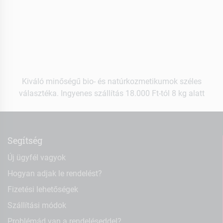
Kiváló minőségű bio- és natúrkozmetikumok széles
választéka. Ingyenes szállítás 18.000 Ft-tól 8 kg alatt
Segítség
Új ügyfél vagyok
Hogyan adjak le rendelést?
Fizetési lehetőségek
Szállítási módok
Problémád van a rendeléseddel?