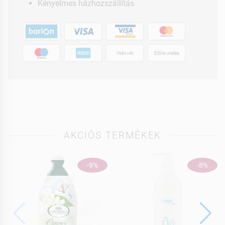
Kényelmes házhozszállítás
Utánvét
Előre utalás
AKCIÓS TERMÉKEK
-9%
-8%