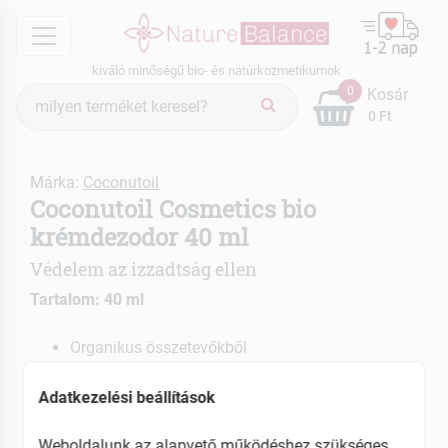
menu
kiváló minőségű bio- és natúrkozmetikumok
Termék
0
Kosár
keresés
0 Ft
Márka:
Coconutoil
Coconutoil Cosmetics bio
krémdezodor 40 ml
Védelem az izzadtság ellen
Tartalom: 40 ml
Organikus összetevőkből
Támogatja a tisztulási folyamatokat
Védelmet nyújt a pórusaink eltömítése nélkül
Adatkezelési beállítások
EAN: 5999886333652
Weboldalunk az alapvető működéshez szükséges