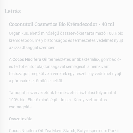
Leírás
Coconutoil Cosmetics Bio Krémdezodor - 40 ml
Organikus, ehető minőségű összetevőket tartalmazó 100% bio
krémdezodor, mely biztonságos és természetes védelmet nyújt
az izzadtsággal szemben.
A
Cocos Nucifera Oil
természetes antibakteriális-, gombaölő-
és fertőtlenítő tulajdonságával semlegesíti a nemkívánt
testszagot, megkötve a verejték egy részét, így védelmet nyújt
a pórusaink eltömítése nélkül.
Támogatja szervezetünk természetes tisztulási folyamatát.
100% bio. Ehető minőségű. Unisex. Környezettudatos
csomagolás.
Összetevők:
Cocos Nucifera Oil, Zea Mays Starch, Butyrospermum Parkii