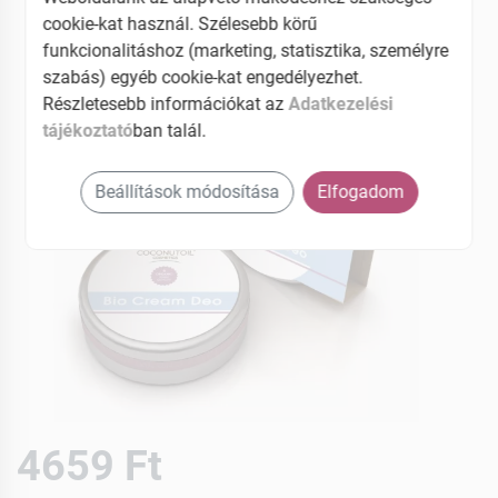
cookie-kat használ. Szélesebb körű
funkcionalitáshoz (marketing, statisztika, személyre
szabás) egyéb cookie-kat engedélyezhet.
Részletesebb információkat az
Adatkezelési
tájékoztató
ban talál.
Beállítások módosítása
Elfogadom
4659 Ft