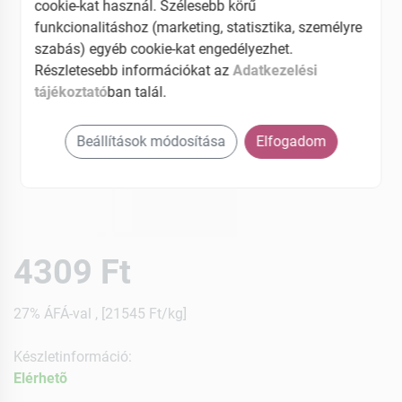
cookie-kat használ. Szélesebb körű
funkcionalitáshoz (marketing, statisztika, személyre
szabás) egyéb cookie-kat engedélyezhet.
Részletesebb információkat az
Adatkezelési
tájékoztató
ban talál.
Beállítások módosítása
Elfogadom
4309 Ft
27% ÁFÁ-val , [21545 Ft/kg]
Készletinformáció:
Elérhetõ