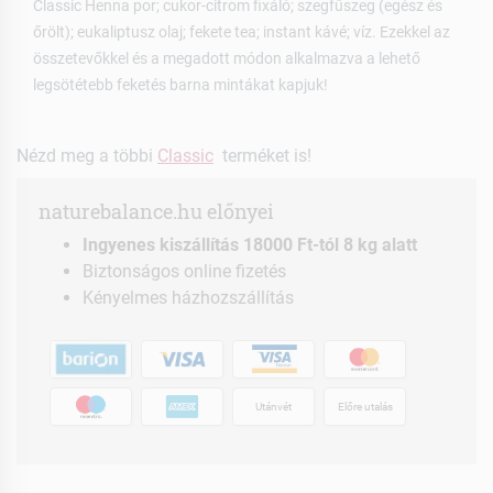
Classic Henna por; cukor-citrom fixáló; szegfűszeg (egész és
őrölt); eukaliptusz olaj; fekete tea; instant kávé; víz. Ezekkel az
összetevőkkel és a megadott módon alkalmazva a lehető
legsötétebb feketés barna mintákat kapjuk!
Nézd meg a többi
Classic
terméket is!
naturebalance.hu előnyei
Ingyenes kiszállítás 18000 Ft-tól 8 kg alatt
Biztonságos online fizetés
Kényelmes házhozszállítás
Utánvét
Előre utalás