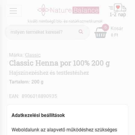
menu
kiváló minőségű bio- és natúrkozmetikumok
Termék
0
Kosár
keresés
0 Ft
Márka:
Classic
Classic Henna por 100% 200 g
Hajszínezéshez és testfestéshez
Tartalom: 200 g
EAN: 8906018890935
Adatkezelési beállítások
Weboldalunk az alapvető működéshez szükséges