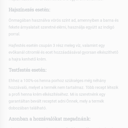
Hajszínezés esetén:
Önmagában használva vörös színt ad, amennyiben a barna és
fekete árnyalatait szeretné elérni, használja együtt az Indigó
porral.
Hajfestés esetén csupán 3 rész meleg víz, valamint egy
evőkanál citromlé és ecet hozzáadásával gyorsan elkészíthető
a hajra kenhető krém.
Testfestés esetén:
Ehhez a 100%-os henna porhoz szükséges még néhány
hozzávaló, melyet a termék nem tartalmaz. Több recept létezik
a profi henna krém elkészítéséhez. Mi is szeretnénk egy
garantáltan bevált receptet adni Önnek, mely a termék
dobozában található.
Azonban a hozzávalókat megadnánk: