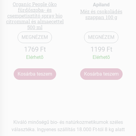
Organic People öko
Apiland
fürdőszoba- és
Méz és csokoládés
csempetisztító spray bio
szappan 100 g
citrommal és almaecettel
500 ml
MEGNÉZEM
MEGNÉZEM
1769 Ft
1199 Ft
Elérhetõ
Elérhetõ
Kosárba teszem
Kosárba teszem
Kiváló minőségű bio- és natúrkozmetikumok széles
választéka. Ingyenes szállítás 18.000 Ft-tól 8 kg alatt