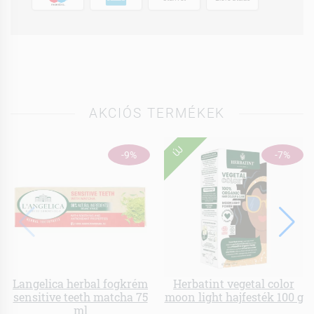
AKCIÓS TERMÉKEK
ÚJ
-9%
-7%
Langelica herbal fogkrém
Herbatint vegetal color
sensitive teeth matcha 75
moon light hajfesték 100 g
ml