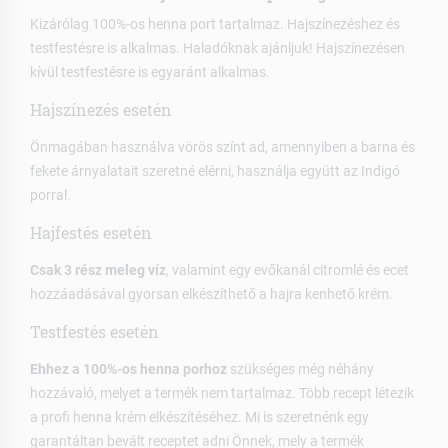
Kizárólag 100%-os henna port tartalmaz. Hajszínezéshez és
testfestésre is alkalmas. Haladóknak ajánljuk! Hajszínezésen
kívül testfestésre is egyaránt alkalmas.
Hajszínezés esetén
Önmagában használva vörös színt ad, amennyiben a barna és
fekete árnyalatait szeretné elérni, használja együtt az Indigó
porral.
Hajfestés esetén
Csak 3 rész meleg víz
, valamint egy evőkanál citromlé és ecet
hozzáadásával gyorsan elkészíthető a hajra kenhető krém.
Testfestés esetén
Ehhez a 100%-os henna porhoz
szükséges még néhány
hozzávaló, melyet a termék nem tartalmaz. Több recept létezik
a profi henna krém elkészítéséhez. Mi is szeretnénk egy
garantáltan bevált receptet adni Önnek, mely a termék