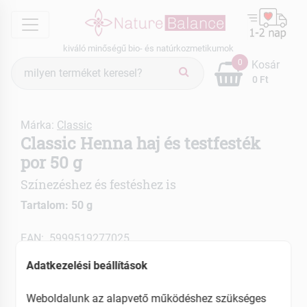
menu
kiváló minőségű bio- és natúrkozmetikumok
Termék
0
Kosár
keresés
0 Ft
Márka:
Classic
Classic Henna haj és testfesték
por 50 g
Színezéshez és festéshez is
Tartalom: 50 g
EAN: 5999519277025
Adatkezelési beállítások
Weboldalunk az alapvető működéshez szükséges