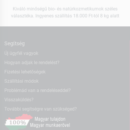
Kiváló minőségű bio- és natúrkozmetikumok széles
választéka. Ingyenes szállítás 18.000 Ft-tól 8 kg alatt
Segítség
Új ügyfél vagyok
Hogyan adjak le rendelést?
Fizetési lehetőségek
Szállítási módok
Problémád van a rendeléseddel?
Visszaküldés?
További segítségre van szükséged?