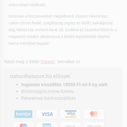
dobozában található.
Azonban a hozzávalókat megadnánk: Classic Henna por;
cukor-citrom fixáló; szegfűszeg (egész és őrölt); eukaliptusz
olaj; fekete tea; instant kávé; víz. Ezekkel az összetevőkkel és a
megadott módon alkalmazva a lehető legsötétebb feketés
barna mintákat kapjuk!
Nézd meg a többi
Classic
terméket is!
naturebalance.hu előnyei
Ingyenes kiszállítás 18000 Ft-tól 8 kg alatt
Biztonságos online fizetés
Kényelmes házhozszállítás
Utánvét
Előre utalás