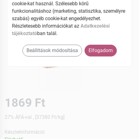
cookie-kat használ. Szélesebb körű
funkcionalitáshoz (marketing, statisztika, személyre
szabás) egyéb cookie-kat engedélyezhet.
Részletesebb információkat az
Adatkezelési
tájékoztató
ban talál.
Beállítások módosítása
Elfogadom
1869 Ft
27% ÁFÁ-val , [37380 Ft/kg]
Készletinformáció: