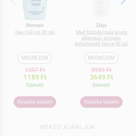
Bionsen
Ziaja
Deo roll-on 50 ml
Med fiziodermás krém
allergiás, atópiás,
dehidratált bőrre 50 ml
MEGNÉZEM
MEGNÉZEM
1307 Ft
3959 Ft
1189 Ft
3649 Ft
Elérhetõ
Elérhetõ
Kosárba teszem
Kosárba teszem
NEKED AJÁNLJUK