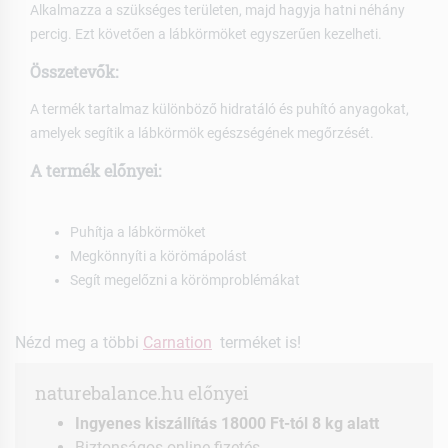
Alkalmazza a szükséges területen, majd hagyja hatni néhány
percig. Ezt követően a lábkörmöket egyszerűen kezelheti.
Összetevők:
A termék tartalmaz különböző hidratáló és puhító anyagokat,
amelyek segítik a lábkörmök egészségének megőrzését.
A termék előnyei:
Puhítja a lábkörmöket
Megkönnyíti a körömápolást
Segít megelőzni a körömproblémákat
Nézd meg a többi
Carnation
terméket is!
naturebalance.hu előnyei
Ingyenes kiszállítás 18000 Ft-tól 8 kg alatt
Biztonságos online fizetés