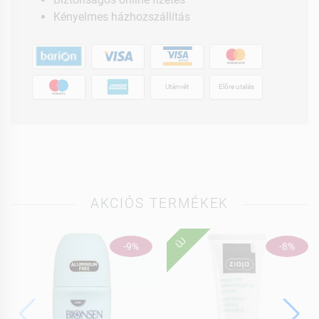
Kényelmes házhozszállítás
Utánvét
Előre utalás
AKCIÓS TERMÉKEK
ÚJ
-9%
-8%