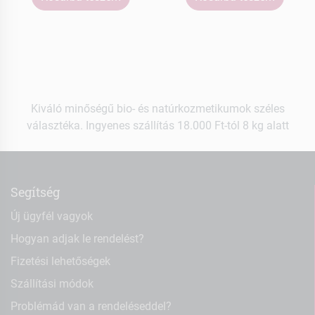
Kiváló minőségű bio- és natúrkozmetikumok széles
választéka. Ingyenes szállítás 18.000 Ft-tól 8 kg alatt
Segítség
Új ügyfél vagyok
Hogyan adjak le rendelést?
Fizetési lehetőségek
Szállítási módok
Problémád van a rendeléseddel?