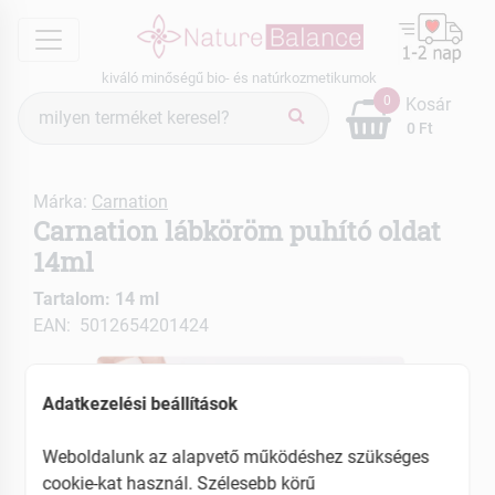
menu
kiváló minőségű bio- és natúrkozmetikumok
Termék
0
Kosár
keresés
0 Ft
Márka:
Carnation
Carnation lábköröm puhító oldat
14ml
Tartalom: 14 ml
EAN: 5012654201424
Adatkezelési beállítások
Weboldalunk az alapvető működéshez szükséges
cookie-kat használ. Szélesebb körű