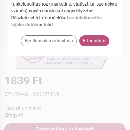
funkcionalitáshoz (marketing, statisztika, személyre
szabás) egyéb cookie-kat engedélyezhet.
Részletesebb információkat az
Adatkezelési
tájékoztató
ban talál.
Beállítások módosítása
Elfogadom
1839 Ft
27% ÁFÁ-val , [131357 Ft/l]
Készletinformáció:
Elfogyott
Értesítést kérek, ha beérkezik