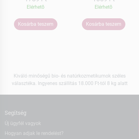
Elérhetõ
Elérhetõ
Kosárba teszem
Kosárba teszem
Kiváló minőségű bio- és natúrkozmetikumok széles
választéka. Ingyenes szállítás 18.000 Ft-tól 8 kg alatt
Segítség
Új ügyfél vagyok
Hogyan adjak le rendelést?