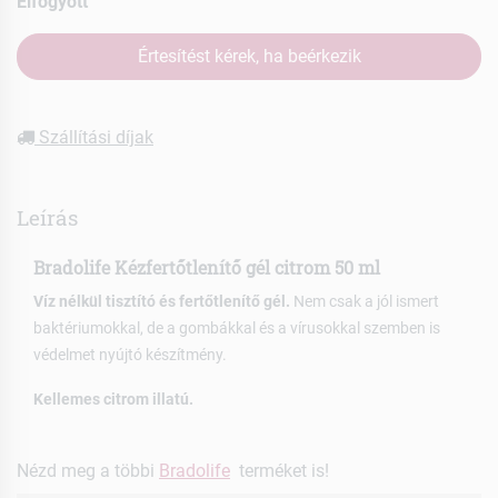
Elfogyott
Értesítést kérek, ha beérkezik
Szállítási díjak
Leírás
Bradolife Kézfertőtlenítő gél citrom 50 ml
Víz nélkül tisztító és fertőtlenítő gél.
Nem csak a jól ismert
baktériumokkal, de a gombákkal és a vírusokkal szemben is
védelmet nyújtó készítmény.
Kellemes citrom illatú.
Nézd meg a többi
Bradolife
terméket is!