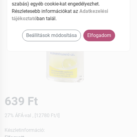
szabás) egyéb cookie-kat engedélyezhet.
Részletesebb információkat az
Adatkezelési
tájékoztató
ban talál.
Beállítások módosítása
Elfogadom
639 Ft
27% ÁFÁ-val , [12780 Ft/l]
Készletinformáció: