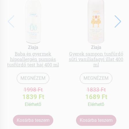
Ziaja
Ziaja
Baba és gyermek
Gyerek sampon tusfürdő
hipoallergén pumpás
süti vaníliafagyi illat 400
tusfürdő test haj 400 ml
ml
MEGNÉZEM
MEGNÉZEM
1998 Ft
1833 Ft
1839 Ft
1689 Ft
Elérhetõ
Elérhetõ
Kosárba teszem
Kosárba teszem