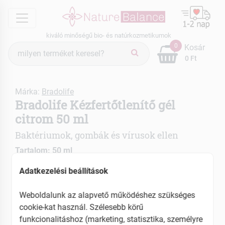
menu
kiváló minőségű bio- és natúrkozmetikumok
Termék
0
Kosár
keresés
0 Ft
Márka:
Bradolife
Bradolife Kézfertőtlenítő gél
citrom 50 ml
Baktériumok, gombák és vírusok ellen
Tartalom: 50 ml
Adatkezelési beállítások
EAN: 5997001770733
Weboldalunk az alapvető működéshez szükséges
cookie-kat használ. Szélesebb körű
funkcionalitáshoz (marketing, statisztika, személyre