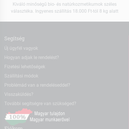
Kiváló minőségű bio- és natúrkozmetikumok széles
választéka. Ingyenes szállítás 18.000 Ft-tól 8 kg alatt
Segítség
Új ügyfél vagyok
Hogyan adjak le rendelést?
Fizetési lehetőségek
Szállítási módok
Problémád van a rendeléseddel?
Visszaküldés?
További segítségre van szükséged?
Fiókom