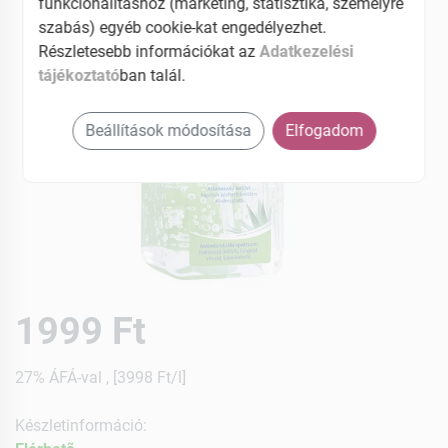
funkcionalitáshoz (marketing, statisztika, személyre
szabás) egyéb cookie-kat engedélyezhet.
Részletesebb információkat az
Adatkezelési
tájékoztató
ban talál.
Beállítások módosítása
Elfogadom
1999 Ft
27% ÁFÁ-val , [3998 Ft/l]
Készletinformáció: