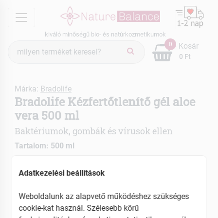
menu
kiváló minőségű bio- és natúrkozmetikumok
Termék
0
Kosár
keresés
0 Ft
Márka:
Bradolife
Bradolife Kézfertőtlenítő gél aloe
vera 500 ml
Baktériumok, gombák és vírusok ellen
Tartalom: 500 ml
EAN: 5997001770764
Adatkezelési beállítások
Weboldalunk az alapvető működéshez szükséges
cookie-kat használ. Szélesebb körű