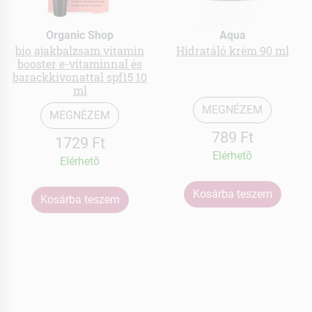
Organic Shop
Aqua
bio ajakbalzsam vitamin
Hidratáló krém 90 ml
booster e-vitaminnal és
barackkivonattal spf15 10
ml
MEGNÉZEM
MEGNÉZEM
789 Ft
1729 Ft
Elérhetõ
Elérhetõ
Kosárba teszem
Kosárba teszem