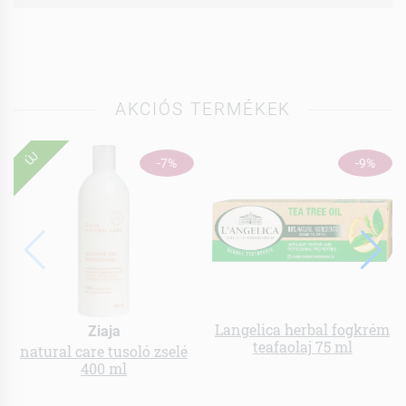
AKCIÓS TERMÉKEK
ÚJ
-7%
-9%
Langelica herbal fogkrém
Ziaja
teafaolaj 75 ml
natural care tusoló zselé
400 ml