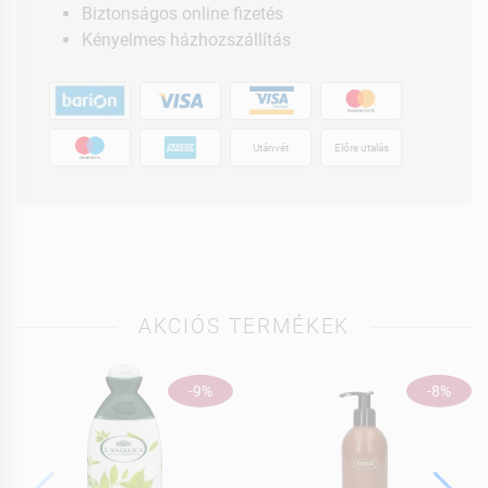
Biztonságos online fizetés
Kényelmes házhozszállítás
Utánvét
Előre utalás
AKCIÓS TERMÉKEK
-9%
-8%