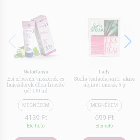
Naturtanya
Lady
Esi erbaven visszerek és
Stella teafaolaj anti- akné
hajszálerek ellen frissítő
alginat maszk 6 g
gél 100 ml
MEGNÉZEM
MEGNÉZEM
4139 Ft
699 Ft
Elérhetõ
Elérhetõ