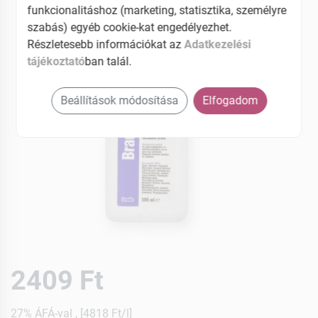
funkcionalitáshoz (marketing, statisztika, személyre
szabás) egyéb cookie-kat engedélyezhet.
Részletesebb információkat az
Adatkezelési
tájékoztató
ban talál.
Beállítások módosítása
Elfogadom
2409 Ft
27% ÁFÁ-val , [4818 Ft/l]