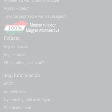
Problémád van a rendeléseddel?
Visszaküldés?
További segítségre van szükséged?
Fiókom
Bejelentkezés
Regisztráció
Elfelejtetted jelszavad?
Jogi információk
ÁSZF
Adatvételem
Nyereményjáték szabályai
Süti beállítások