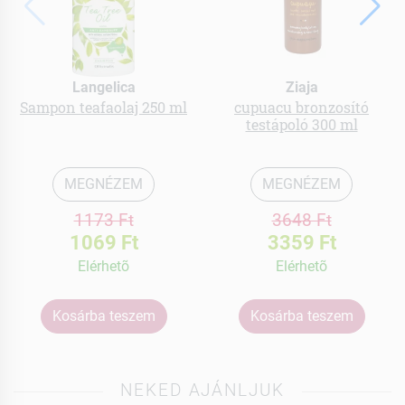
Langelica
Ziaja
Sampon teafaolaj 250 ml
cupuacu bronzosító
testápoló 300 ml
MEGNÉZEM
MEGNÉZEM
1173 Ft
3648 Ft
1069 Ft
3359 Ft
Elérhetõ
Elérhetõ
Kosárba teszem
Kosárba teszem
NEKED AJÁNLJUK