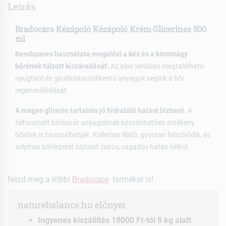
Leírás
Bradocare Kézápoló Kézápoló Krém Glicerines 500
ml
Rendszeres használata megelőzi a kéz és a körömágy
bőrének túlzott kiszáradását.
Az aloe verában megtalálható
nyugtató és gyulladáscsökkentő anyagok segítik a bőr
regenerálódását.
A magas glicerin tartalom jó hidratáló hatást biztosít.
A
felhasznált bőrbarát anyagoknak köszönhetően érzékeny
bőrűek is használhatják. Kellemes illatú, gyorsan felszívódik, és
selymes bőrérzetet biztosít zsíros, ragadós hatás nélkül.
Nézd meg a többi
Bradocare
terméket is!
naturebalance.hu előnyei
Ingyenes kiszállítás 18000 Ft-tól 8 kg alatt