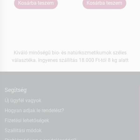
Kosárba teszem
Kosárba teszem
Kiváló minőségű bio- és natúrkozmetikumok széles
választéka. Ingyenes szállítás 18.000 Ft-tól 8 kg alatt
Segítség
Új ügyfél vagyok
Hogyan adjak le rendelést?
Fizetési lehetőségek
Szállítási módok