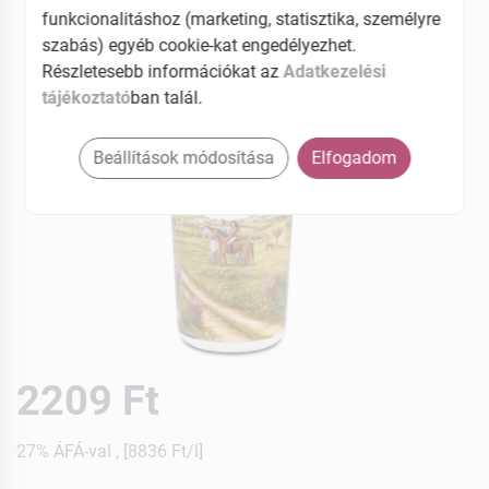
funkcionalitáshoz (marketing, statisztika, személyre
szabás) egyéb cookie-kat engedélyezhet.
Részletesebb információkat az
Adatkezelési
tájékoztató
ban talál.
Beállítások módosítása
Elfogadom
2209 Ft
27% ÁFÁ-val , [8836 Ft/l]