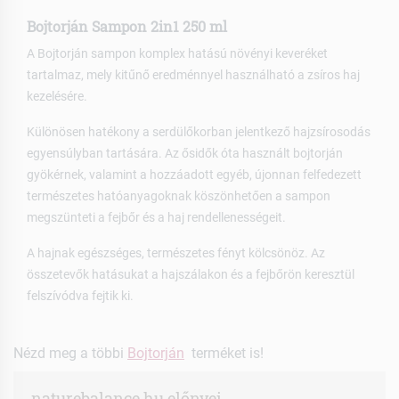
Bojtorján Sampon 2in1 250 ml
A Bojtorján sampon komplex hatású növényi keveréket
tartalmaz, mely kitűnő eredménnyel használható a zsíros haj
kezelésére.
Különösen hatékony a serdülőkorban jelentkező hajzsírosodás
egyensúlyban tartására. Az ősidők óta használt bojtorján
gyökérnek, valamint a hozzáadott egyéb, újonnan felfedezett
természetes hatóanyagoknak köszönhetően a sampon
megszünteti a fejbőr és a haj rendellenességeit.
A hajnak egészséges, természetes fényt kölcsönöz. Az
összetevők hatásukat a hajszálakon és a fejbőrön keresztül
felszívódva fejtik ki.
Nézd meg a többi
Bojtorján
terméket is!
naturebalance.hu előnyei