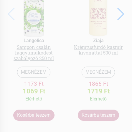
Langelica
Ziaja
Sampon csalán
Krémtusfürdő kasmír
faggyúműködést
kivonattal 500 ml
szabályozó 250 ml
MEGNÉZEM
MEGNÉZEM
1173 Ft
1866 Ft
1069 Ft
1719 Ft
Elérhetõ
Elérhetõ
Kosárba teszem
Kosárba teszem