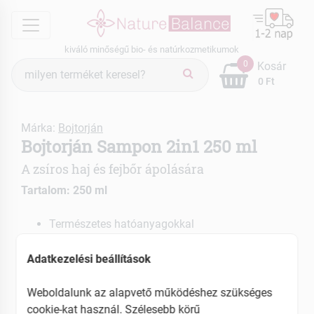
menu
kiváló minőségű bio- és natúrkozmetikumok
Termék
0
Kosár
keresés
0 Ft
Márka:
Bojtorján
Bojtorján Sampon 2in1 250 ml
A zsíros haj és fejbőr ápolására
Tartalom: 250 ml
Természetes hatóanyagokkal
Bojtorján gyökér kivonattal
Adatkezelési beállítások
EAN: 5997005301841
Weboldalunk az alapvető működéshez szükséges
cookie-kat használ. Szélesebb körű