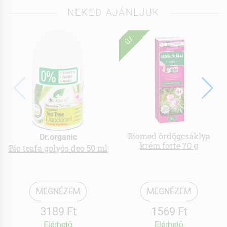
NEKED AJÁNLJUK
ÚJ
Biomed ördögcsáklya
Dr.organic
krém forte 70 g
Bio teafa golyós deo 50 ml
MEGNÉZEM
MEGNÉZEM
3189 Ft
1569 Ft
Elérhetõ
Elérhetõ