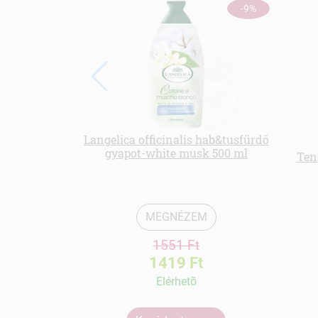
-9%
Langelica officinalis hab&tusfürdő
gyapot-white musk 500 ml
Ten
MEGNÉZEM
1551 Ft
1419 Ft
Elérhetõ