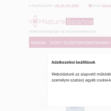
Ügyfélszolgálat:
+36-20-593-0902
Email:
info@n
kiváló minőségű bio- és natúrkozmetikumok
MÁRKÁK
GYÓGY- ÉS NATÚRKOZMETIKUMOK
Adatkezelési beállítások
Weboldalunk az alapvető működésh
személyre szabás) egyéb cookie-k