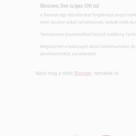
Bionsen Deo n/gas 100 ml
A Bionsen egy dezodorokat forgalmazó angol márk
nyert ásványi sókat tartalmaznak, melyek védik és r
Természetes összetevőkből készült hatékony, tartó
Megszünteti a testszagot okozó baktériumokat, és k
alumíniumsókat, parabéneket.
Nézd meg a többi
Bionsen
terméket is!