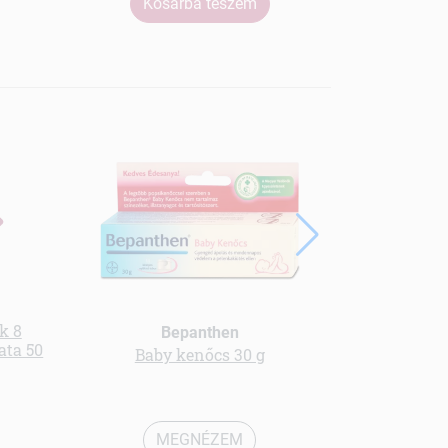
Kosárba teszem
Ko
k 8
Bepanthen
ata 50
Baby kenőcs 30 g
Hajfesték
MEGNÉZEM