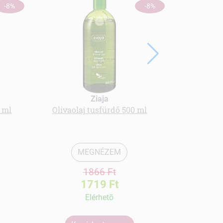
ÚJ
-8%
-8%
Ziaja
 ml
Olívaolaj tusfürdő 500 ml
Med fiziode
atópiás, de
MEGNÉZEM
1866 Ft
1719 Ft
Elérhetõ