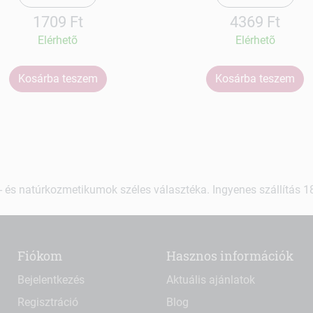
1709 Ft
4369 Ft
Elérhetõ
Elérhetõ
Kosárba teszem
Kosárba teszem
 és natúrkozmetikumok széles választéka. Ingyenes szállítás 18.
Fiókom
Hasznos információk
Bejelentkezés
Aktuális ajánlatok
Regisztráció
Blog