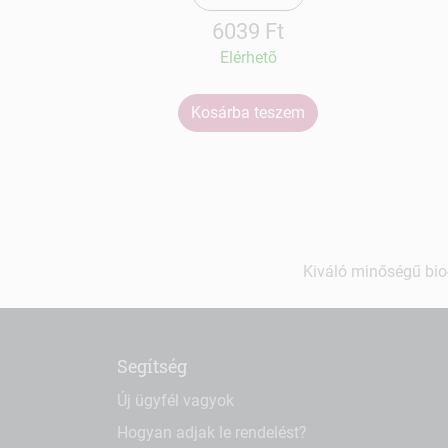
6039 Ft
Elérhetõ
Kosárba teszem
Kiváló minőségű bio-
Segítség
Új ügyfél vagyok
Hogyan adjak le rendelést?