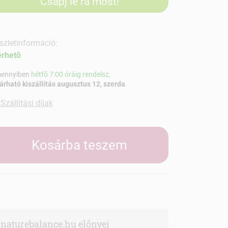
Csapj le rá most!
szletinformáció:
érhetõ
ennyiben
hétfő 7:00 óráig rendelsz,
árható kiszállítás augusztus 12, szerda
.
Szállítási díjak
Kosárba teszem
naturebalance.hu előnyei