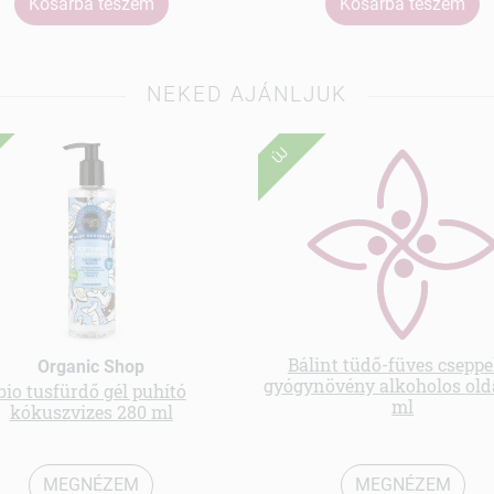
Kosárba teszem
Kosárba teszem
NEKED AJÁNLJUK
ÚJ
Bálint tüdő-füves cseppe
Organic Shop
gyógynövény alkoholos old
bio tusfürdő gél puhító
ml
kókuszvizes 280 ml
MEGNÉZEM
MEGNÉZEM