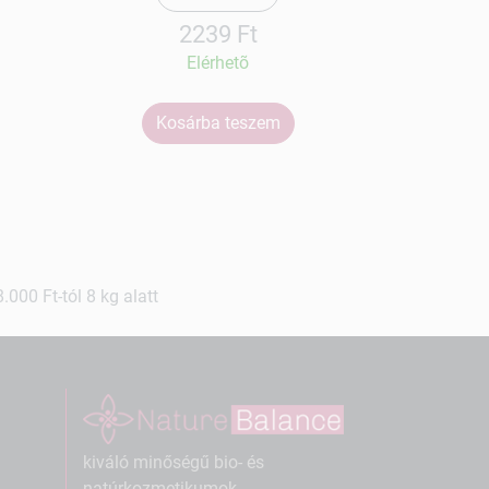
2239 Ft
Elérhetõ
Kosárba teszem
Ko
000 Ft-tól 8 kg alatt
kiváló minőségű bio- és
natúrkozmetikumok