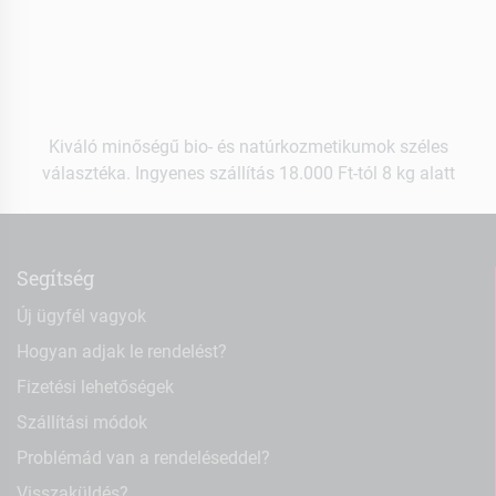
Kiváló minőségű bio- és natúrkozmetikumok széles
választéka. Ingyenes szállítás 18.000 Ft-tól 8 kg alatt
Segítség
Új ügyfél vagyok
Hogyan adjak le rendelést?
Fizetési lehetőségek
Szállítási módok
Problémád van a rendeléseddel?
Visszaküldés?