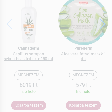
Cannaderm
Purederm
Capillus sampon
Aloe vera fátyolmaszk 1
seborrheás fejbőrre 150 ml
db
MEGNÉZEM
MEGNÉZEM
6019 Ft
579 Ft
Elérhetõ
Elérhetõ
Kosárba teszem
Kosárba teszem