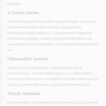
biztosítja.
A Cisztein Hatása
A cisztein segíti a haj és a fejbőr regenerálódását, az új haj és
bőrszövet képződést, ezért segíthet szépségünk és
fiatalságunk megőrzésében is. A hagyományos hajápolási
termékekkel szemben a cisztein aránya termékünkben 10x
magasabb! Ennek köszönhetően a terméknek különleges illata
van.
Felhasználási Javaslat
Hajmosás után spriccelje be a hajszálakat és kézzel
masszírozza be. A továbbiakban járjon el a szokott módon.
Használja rendszeresen. A készítmény bármikor alkalmazható,
ajánlott azonban kétnaponta, legalább 6 héten keresztül.
Termék Jellemzők
BIO minőségben, hipoallergén parfümözéssel, SLS, SLES nélkül