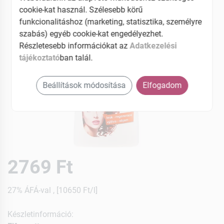
cookie-kat használ. Szélesebb körű
funkcionalitáshoz (marketing, statisztika, személyre
szabás) egyéb cookie-kat engedélyezhet.
Részletesebb információkat az
Adatkezelési
tájékoztató
ban talál.
Beállítások módosítása
Elfogadom
2769 Ft
27% ÁFÁ-val , [10650 Ft/l]
Készletinformáció: