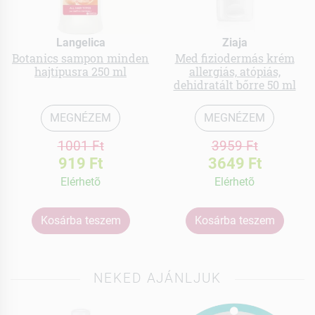
Langelica
Ziaja
Botanics sampon minden
Med fiziodermás krém
hajtípusra 250 ml
allergiás, atópiás,
dehidratált bőrre 50 ml
MEGNÉZEM
MEGNÉZEM
1001 Ft
3959 Ft
919 Ft
3649 Ft
Elérhetõ
Elérhetõ
Kosárba teszem
Kosárba teszem
NEKED AJÁNLJUK