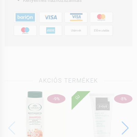
Kényelmes házhozszállítás
Utánvét
Előre utalás
AKCIÓS TERMÉKEK
ÚJ
-9%
-8%