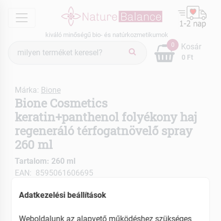
menu
kiváló minőségű bio- és natúrkozmetikumok
Termék
0
Kosár
keresés
0 Ft
Márka:
Bione
Bione Cosmetics
keratin+panthenol folyékony haj
regeneráló térfogatnövelő spray
260 ml
Tartalom: 260 ml
EAN: 8595061606695
Adatkezelési beállítások
Weboldalunk az alapvető működéshez szükséges