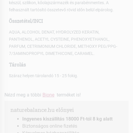
készül, szilikon, kőolajszármazék és parabénmentes. A
felhasznált tartósító összetevő rövid időn belül elpárolog.
Összetétel/INCI
AQUA, ALCOHOL DENAT, HYDROLYZED KERATIN,
PANTHENOL, ACETYL CYSTEINE, PHENOXYETHANOL,
PARFUM, CETRIMONIUM CHLORIDE, METHOXY PEG/PPG-
7/3AMINOPROPYL DIMETHICONE, CARAMEL.
Tárolás
Száraz helyen tárolandó 15 - 25 fokig.
Nézd meg a többi
Bione
terméket is!
naturebalance.hu előnyei
Ingyenes kiszállítás 18000 Ft-tól 8 kg alatt
Biztonságos online fizetés