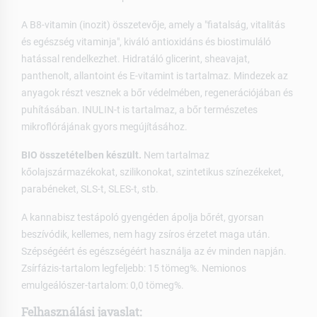
A B8-vitamin (inozit) összetevője, amely a "fiatalság, vitalitás
és egészség vitaminja", kiváló antioxidáns és biostimuláló
hatással rendelkezhet. Hidratáló glicerint, sheavajat,
panthenolt, allantoint és E-vitamint is tartalmaz. Mindezek az
anyagok részt vesznek a bőr védelmében, regenerációjában és
puhításában. INULIN-t is tartalmaz, a bőr természetes
mikroflórájának gyors megújításához.
BIO összetételben készült.
Nem tartalmaz
kőolajszármazékokat, szilikonokat, szintetikus színezékeket,
parabéneket, SLS-t, SLES-t, stb.
A kannabisz testápoló gyengéden ápolja bőrét, gyorsan
beszívódik, kellemes, nem hagy zsíros érzetet maga után.
Szépségéért és egészségéért használja az év minden napján.
Zsírfázis-tartalom legfeljebb: 15 tömeg%. Nemionos
emulgeálószer-tartalom: 0,0 tömeg%.
Felhasználási javaslat: