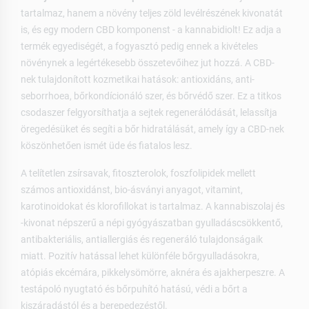
tartalmaz, hanem a növény teljes zöld levélrészének kivonatát
is, és egy modern CBD komponenst - a kannabidiolt! Ez adja a
termék egyediségét, a fogyasztó pedig ennek a kivételes
növénynek a legértékesebb összetevőihez jut hozzá. A CBD-
nek tulajdonított kozmetikai hatások: antioxidáns, anti-
seborrhoea, bőrkondícionáló szer, és bőrvédő szer. Ez a titkos
csodaszer felgyorsíthatja a sejtek regenerálódását, lelassítja
öregedésüket és segíti a bőr hidratálását, amely így a CBD-nek
köszönhetően ismét üde és fiatalos lesz.
A telítetlen zsírsavak, fitoszterolok, foszfolipidek mellett
számos antioxidánst, bio-ásványi anyagot, vitamint,
karotinoidokat és klorofillokat is tartalmaz. A kannabiszolaj és
-kivonat népszerű a népi gyógyászatban gyulladáscsökkentő,
antibakteriális, antiallergiás és regeneráló tulajdonságaik
miatt. Pozitív hatással lehet különféle bőrgyulladásokra,
atópiás ekcémára, pikkelysömörre, aknéra és ajakherpeszre. A
testápoló nyugtató és bőrpuhító hatású, védi a bőrt a
kiszáradástól és a berepedezéstől.