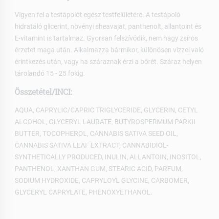
Vigyen fel a testápolót egész testfelületére. A testápoló
hidratáló glicerint, növényi sheavajat, panthenolt, allantoint és
E-vitamint is tartalmaz. Gyorsan felszívódik, nem hagy zsíros
érzetet maga után. Alkalmazza bármikor, különösen vízzel való
érintkezés után, vagy ha száraznak érzi a bőrét. Száraz helyen
tárolandó 15 - 25 fokig.
Összetétel/INCI:
AQUA, CAPRYLIC/CAPRIC TRIGLYCERIDE, GLYCERIN, CETYL
ALCOHOL, GLYCERYL LAURATE, BUTYROSPERMUM PARKII
BUTTER, TOCOPHEROL, CANNABIS SATIVA SEED OIL,
CANNABIS SATIVA LEAF EXTRACT, CANNABIDIOL-
SYNTHETICALLY PRODUCED, INULIN, ALLANTOIN, INOSITOL,
PANTHENOL, XANTHAN GUM, STEARIC ACID, PARFUM,
SODIUM HYDROXIDE, CAPRYLOYL GLYCINE, CARBOMER,
GLYCERYL CAPRYLATE, PHENOXYETHANOL.