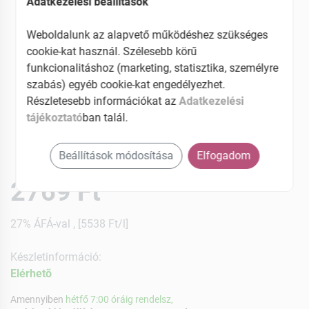
Adatkezelési beállítások
Weboldalunk az alapvető működéshez szükséges
cookie-kat használ. Szélesebb körű
funkcionalitáshoz (marketing, statisztika, személyre
szabás) egyéb cookie-kat engedélyezhet.
Részletesebb információkat az
Adatkezelési
tájékoztató
ban talál.
Beállítások módosítása
Elfogadom
2769 Ft
27% ÁFÁ-val , [5538 Ft/l]
Készletinformáció:
Elérhetõ
Amennyiben
hétfő 7:00 óráig rendelsz,