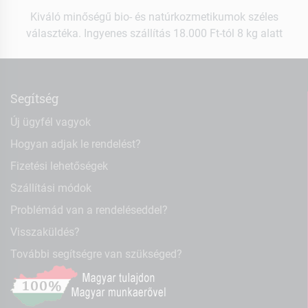
Kiváló minőségű bio- és natúrkozmetikumok széles
választéka. Ingyenes szállítás 18.000 Ft-tól 8 kg alatt
Segítség
Új ügyfél vagyok
Hogyan adjak le rendelést?
Fizetési lehetőségek
Szállítási módok
Problémád van a rendeléseddel?
Visszaküldés?
További segítségre van szükséged?