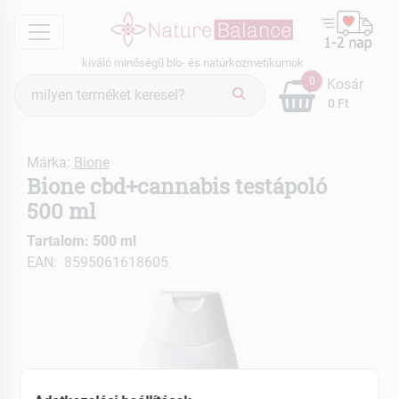
menu
kiváló minőségű bio- és natúrkozmetikumok
Termék
0
Kosár
keresés
0 Ft
Márka:
Bione
Bione cbd+cannabis testápoló
500 ml
Tartalom: 500 ml
EAN: 8595061618605