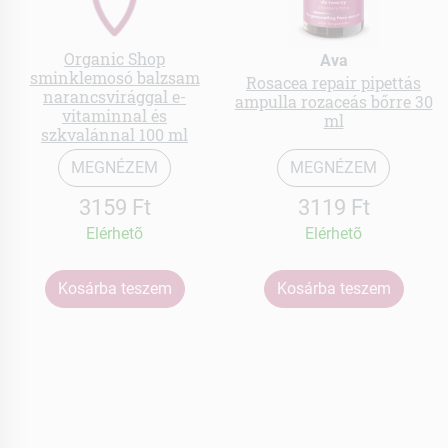
Organic Shop
Ava
sminklemosó balzsam
Rosacea repair pipettás
narancsvirággal e-
ampulla rozaceás bőrre 30
vitaminnal és
ml
szkvalánnal 100 ml
MEGNÉZEM
MEGNÉZEM
3159 Ft
3119 Ft
Elérhetõ
Elérhetõ
Kosárba teszem
Kosárba teszem