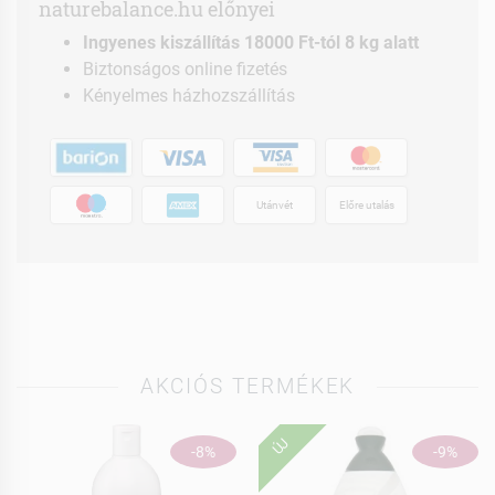
naturebalance.hu előnyei
Ingyenes kiszállítás 18000 Ft-tól 8 kg alatt
Biztonságos online fizetés
Kényelmes házhozszállítás
Utánvét
Előre utalás
AKCIÓS TERMÉKEK
ÚJ
-8%
-9%