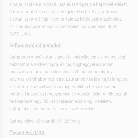
a hajat, csökkenti a hajhullást és támogatja a haj növekedését.
A hozzáadott tejsav a bőrfehérjék pH-értékét az optimális
élettani szintre állítja. Nem tartalmaz kőolajszármazékokat,
szilikonokat, szintetikus színezékeket, parabéneket, SLS-t,
SLES-t, stb.
Felhasználási javaslat:
Samponos mosás után vigyen fel mérsékelten kis mennyiségű
balzsamot a nedves hajra, és majd ujjbeggyel alaposan
masszírozza be a hajba körülbelül 20 másodpercig, így
selymes krémhabot hoz létre. Ezután öblítse le a haját langyos
vízzel, törölközővel szárítsa meg és állítsa be a szokásos
módon. Használja rendszeresen és hosszú ideig. A felhasznált
tartósítószer egy idő után teljesen elpárolog. Védelem,
hajtáplálás, regeneráció – természetes erővel.
Száraz helyen tárolandó 15 - 25 fokig.
Összetétel/INCI: