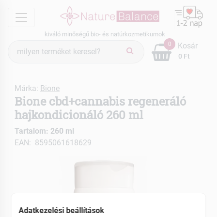
menu
kiváló minőségű bio- és natúrkozmetikumok
Termék
0
Kosár
keresés
0 Ft
Márka:
Bione
Bione cbd+cannabis regeneráló
hajkondicionáló 260 ml
Tartalom: 260 ml
EAN: 8595061618629
Adatkezelési beállítások