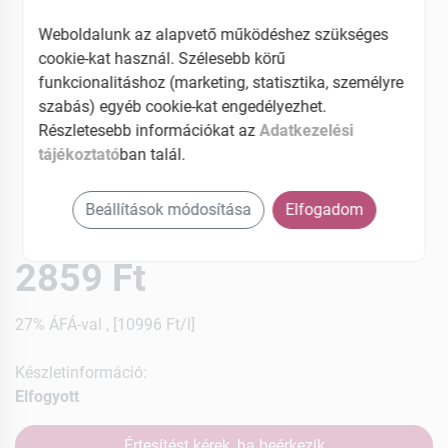
Weboldalunk az alapvető működéshez szükséges
cookie-kat használ. Szélesebb körű
funkcionalitáshoz (marketing, statisztika, személyre
szabás) egyéb cookie-kat engedélyezhet.
Részletesebb információkat az
Adatkezelési
tájékoztató
ban talál.
Beállítások módosítása
Elfogadom
2859 Ft
27% ÁFÁ-val , [10996 Ft/l]
Készletinformáció:
Elfogyott
Értesítést kérek, ha beérkezik