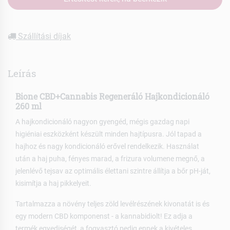
Szállítási díjak
Leírás
Bione CBD+Cannabis Regeneráló Hajkondicionáló
260 ml
A hajkondicionáló nagyon gyengéd, mégis gazdag napi
higiéniai eszközként készült minden hajtípusra. Jól tapad a
hajhoz és nagy kondicionáló erővel rendelkezik. Használat
után a haj puha, fényes marad, a frizura volumene megnő, a
jelenlévő tejsav az optimális élettani szintre állítja a bőr pH-ját,
kisimítja a haj pikkelyeit.
Tartalmazza a növény teljes zöld levélrészének kivonatát is és
egy modern CBD komponenst - a kannabidiolt! Ez adja a
termék egyediségét, a fogyasztó pedig ennek a kivételes