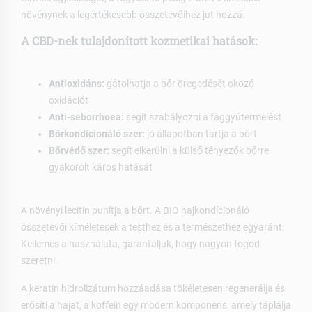
növénynek a legértékesebb összetevőihez jut hozzá.
A CBD-nek tulajdonított kozmetikai hatások:
Antioxidáns:
gátolhatja a bőr öregedését okozó
oxidációt
Anti-seborrhoea:
segít szabályozni a faggyútermelést
Bőrkondícionáló szer:
jó állapotban tartja a bőrt
Bőrvédő szer:
segít elkerülni a külső tényezők bőrre
gyakorolt káros hatását
A növényi lecitin puhítja a bőrt. A BIO hajkondícionáló
összetevői kíméletesek a testhez és a természethez egyaránt.
Kellemes a használata, garantáljuk, hogy nagyon fogod
szeretni.
A keratin hidrolizátum hozzáadása tökéletesen regenerálja és
erősíti a hajat, a koffein egy modern komponens, amely táplálja