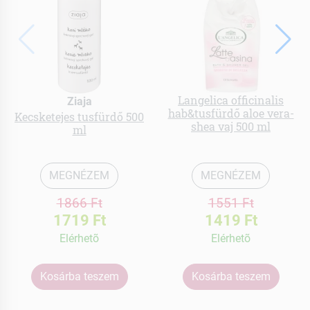
Langelica officinalis
Ziaja
hab&tusfürdő aloe vera-
Kecsketejes tusfürdő 500
shea vaj 500 ml
ml
MEGNÉZEM
MEGNÉZEM
1866 Ft
1551 Ft
1719 Ft
1419 Ft
Elérhetõ
Elérhetõ
Kosárba teszem
Kosárba teszem