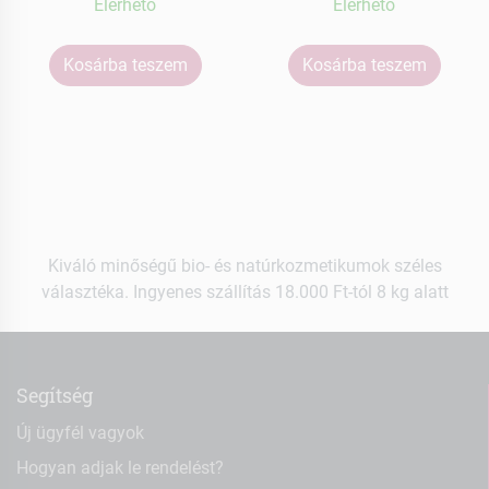
Elérhetõ
Elérhetõ
Kosárba teszem
Kosárba teszem
Kiváló minőségű bio- és natúrkozmetikumok széles
választéka. Ingyenes szállítás 18.000 Ft-tól 8 kg alatt
Segítség
Új ügyfél vagyok
Hogyan adjak le rendelést?