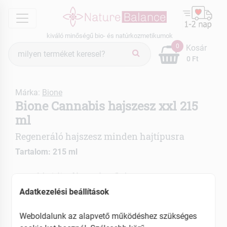
menu
kiváló minőségű bio- és natúrkozmetikumok
Termék
0
Kosár
keresés
0 Ft
Márka:
Bione
Bione Cannabis hajszesz xxl 215
ml
Regeneráló hajszesz minden hajtípusra
Tartalom: 215 ml
A haj újra fényes és erős lesz
Regeneráció minden hajtípus számára
Adatkezelési beállítások
EAN: 8595061606909
Weboldalunk az alapvető működéshez szükséges