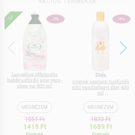
AKCIÓS TERMÉKEK
ÚJ
-9%
-8%
Langelica officinalis
Ziaja
hab&tusfürdő aloe vera-
Gyerek sampon tusfürdő
shea vaj 500 ml
süti vaníliafagyi illat 400
ml
MEGNÉZEM
MEGNÉZEM
1551 Ft
1833 Ft
1419 Ft
1689 Ft
Elérhetõ
Elérhetõ