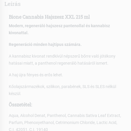
Leírás
Bione Cannabis Hajszesz XXL 215 ml
Modern, regeneráló hajszesz pantenollal és kannabisz
kivonattal.
Regeneráció minden hajtípus számára.
A kannabisz kivonat rendkívül népszerű bőrre való jótékony
hatásai miatt, a panthenol regeneráló hatásáról ismert.
A haj újra fényes és erős lehet.
Kőolajszármazékok, szilikon, parabének, SLS és SLES nélkül
készül.
Összetétel:
Aqua, Alcohol Denat, Panthenol, Cannabis Sativa Leaf Extract,
Parfum, Phenoxyethanol, Cetrimonium Chloride, Lactic Acid,
C.I. 42051, C.I. 19140