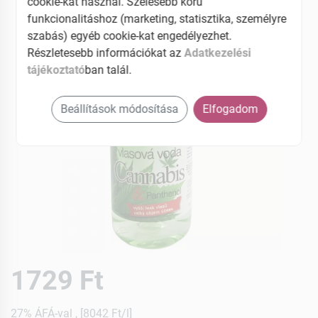
cookie-kat használ. Szélesebb körű
funkcionalitáshoz (marketing, statisztika, személyre
szabás) egyéb cookie-kat engedélyezhet.
Részletesebb információkat az
Adatkezelési
tájékoztató
ban talál.
Beállítások módosítása
Elfogadom
1729 Ft
27% ÁFÁ-val , [8042 Ft/l]