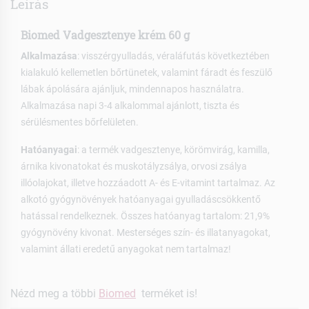
Leírás
Biomed Vadgesztenye krém 60 g
Alkalmazása
: visszérgyulladás, véraláfutás következtében
kialakuló kellemetlen bőrtünetek, valamint fáradt és feszülő
lábak ápolására ajánljuk, mindennapos használatra.
Alkalmazása napi 3-4 alkalommal ajánlott, tiszta és
sérülésmentes bőrfelületen.
Hatóanyagai
: a termék vadgesztenye, körömvirág, kamilla,
árnika kivonatokat és muskotályzsálya, orvosi zsálya
illóolajokat, illetve hozzáadott A- és E-vitamint tartalmaz. Az
alkotó gyógynövények hatóanyagai gyulladáscsökkentő
hatással rendelkeznek. Összes hatóanyag tartalom: 21,9%
gyógynövény kivonat. Mesterséges szín- és illatanyagokat,
valamint állati eredetű anyagokat nem tartalmaz!
Nézd meg a többi
Biomed
terméket is!