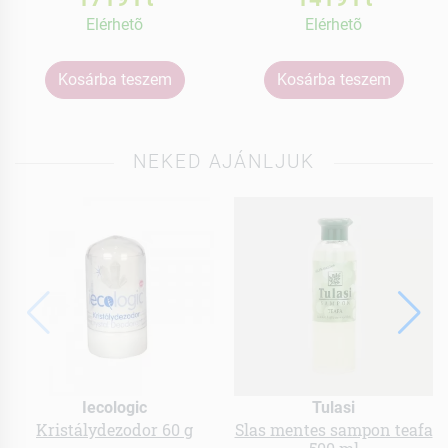
Elérhetõ
Elérhetõ
Kosárba teszem
Kosárba teszem
NEKED AJÁNLJUK
Iecologic
Tulasi
Kristálydezodor 60 g
Slas mentes sampon teafa