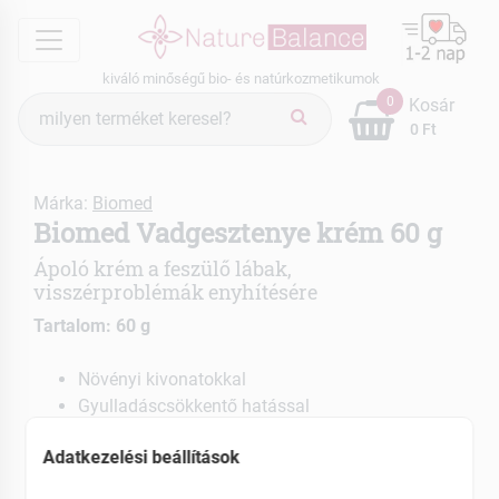
menu
kiváló minőségű bio- és natúrkozmetikumok
Termék
0
Kosár
keresés
0 Ft
Márka:
Biomed
Biomed Vadgesztenye krém 60 g
Ápoló krém a feszülő lábak,
visszérproblémák enyhítésére
Tartalom: 60 g
Növényi kivonatokkal
Gyulladáscsökkentő hatással
EAN: 5999525620211
Adatkezelési beállítások