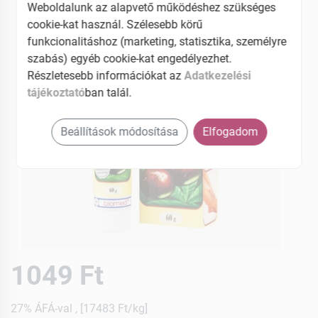
Weboldalunk az alapvető működéshez szükséges
cookie-kat használ. Szélesebb körű
funkcionalitáshoz (marketing, statisztika, személyre
szabás) egyéb cookie-kat engedélyezhet.
Részletesebb információkat az
Adatkezelési
tájékoztató
ban talál.
Beállítások módosítása
Elfogadom
1049 Ft
27% ÁFÁ-val , [17483 Ft/kg]