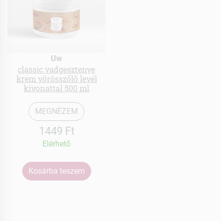
Uw
classic vadgesztenye
krém vörösszőlő levél
kivonattal 500 ml
MEGNÉZEM
1449 Ft
Elérhetõ
Kosárba teszem