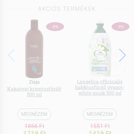
AKCIÓS TERMÉKEK
-8%
-9%
Langelica officinalis
Ziaja
hab&tusfürdő gyapot-
Kakaóvaj krémtusfürdő
white musk 500 ml
500 ml
MEGNÉZEM
MEGNÉZEM
1866 Ft
1551 Ft
1719 Ft
1419 Ft