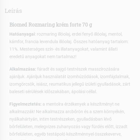
Leírás
Biomed Rozmaring krém forte 70 g
Hatóanyagai
: rozmaring illóolaj, erdei fenyő illóolaj, mentol,
kámfor, francia levendula illóolaj. Összes hatóanyag tartalom:
11%. Mesterséges szín- és illatanyagokat, valamint állati
eredetű anyagokat nem tartalmaz!
Alkalmazása:
fáradt és sajgó testrészek masszírozására
ajánljuk. Ajánljuk használatát izomhúzódások, izomfájdalmak,
izomgörcsök, isiász, reumatikus jellegű izületi gyulladások, zárt
baleseti sérülések időszakában, ápolási céllal.
Figyelmeztetés:
a mentolra érzékenyek a készítményt ne
alkalmazzák! Ne alkalmazza arcbőrön és a szem környékén,
nyálkahártyán, intim testrészeken, gyulladásban lévő
bőrfelületen, melegvizes zuhanyozás vagy fürdés előtt, izzadt
bőrfelületen, egyéb testápoló készítménnyel összekeverve,