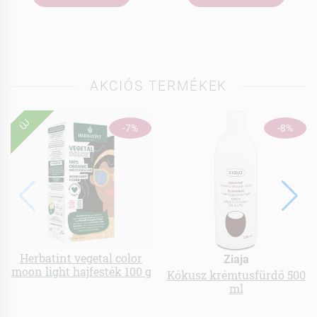
AKCIÓS TERMÉKEK
ÚJ
-7%
-8%
Herbatint vegetal color
Ziaja
moon light hajfesték 100 g
Kókusz krémtusfürdő 500
ml