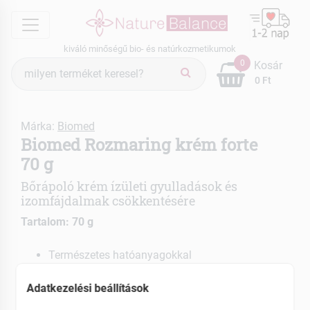
menu
kiváló minőségű bio- és natúrkozmetikumok
Termék
0
Kosár
keresés
0 Ft
Márka:
Biomed
Biomed Rozmaring krém forte
70 g
Bőrápoló krém ízületi gyulladások és
izomfájdalmak csökkentésére
Tartalom: 70 g
Természetes hatóanyagokkal
Mesterséges szín és illatanyag nélkül
Adatkezelési beállítások
EAN: 5999525620938