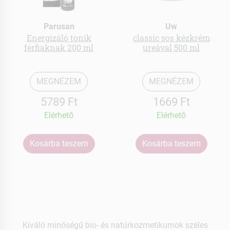
Parusan
Uw
Energizáló tonik
classic sos kézkrém
férfiaknak 200 ml
ureával 500 ml
MEGNÉZEM
MEGNÉZEM
5789 Ft
1669 Ft
Elérhetõ
Elérhetõ
Kosárba teszem
Kosárba teszem
Kiváló minőségű bio- és natúrkozmetikumok széles