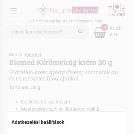
menu
kiváló minőségű bio- és natúrkozmetikumok
Termék
0
Kosár
keresés
0 Ft
Márka:
Biomed
Biomed Körömvirág krém 30 g
Hidratáló krém gyógynövény kivonatokkal
és természetes illóolajokkal
Tartalom: 30 g
Érzékeny bőr ápolására
Mesterséges szín és illatanyag nélkül
EAN: 5999525620266
Adatkezelési beállítások