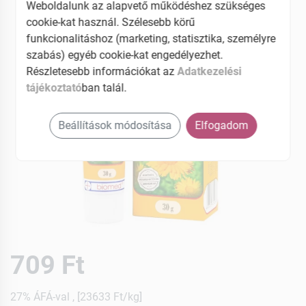
Weboldalunk az alapvető működéshez szükséges
cookie-kat használ. Szélesebb körű
funkcionalitáshoz (marketing, statisztika, személyre
szabás) egyéb cookie-kat engedélyezhet.
Részletesebb információkat az
Adatkezelési
tájékoztató
ban talál.
Beállítások módosítása
Elfogadom
709 Ft
27% ÁFÁ-val , [23633 Ft/kg]