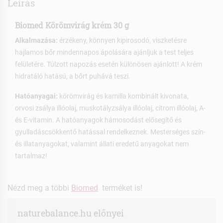
Leírás
Biomed Körömvirág krém 30 g
Alkalmazása:
érzékeny, könnyen kipirosodó, viszketésre
hajlamos bőr mindennapos ápolására ajánljuk a test teljes
felületére. Túlzott napozás esetén különösen ajánlott! A krém
hidratáló hatású, a bőrt puhává teszi.
Hatóanyagai:
körömvirág és kamilla kombinált kivonata,
orvosi zsálya illóolaj, muskotályzsálya illóolaj, citrom illóolaj, A-
és E-vitamin. A hatóanyagok hámosodást elősegítő és
gyulladáscsökkentő hatással rendelkeznek. Mesterséges szín-
és illatanyagokat, valamint állati eredetű anyagokat nem
tartalmaz!
Nézd meg a többi
Biomed
terméket is!
naturebalance.hu előnyei