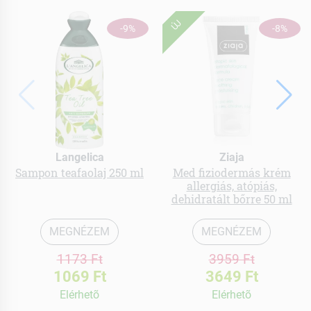
ÚJ
-9%
-8%
Langelica
Ziaja
Sampon teafaolaj 250 ml
Med fiziodermás krém
allergiás, atópiás,
dehidratált bőrre 50 ml
MEGNÉZEM
MEGNÉZEM
1173 Ft
3959 Ft
1069 Ft
3649 Ft
Elérhetõ
Elérhetõ