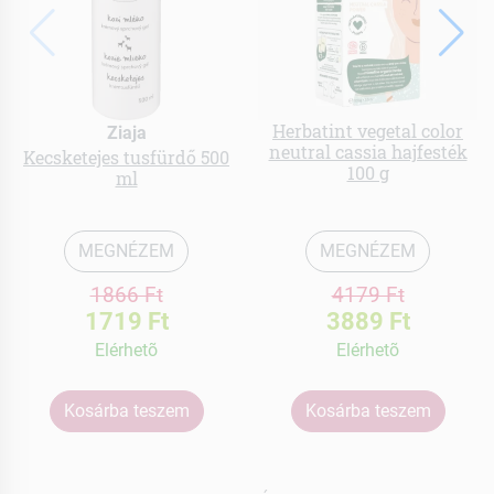
Herbatint vegetal color
Ziaja
neutral cassia hajfesték
Kecsketejes tusfürdő 500
100 g
ml
MEGNÉZEM
MEGNÉZEM
1866 Ft
4179 Ft
1719 Ft
3889 Ft
Elérhetõ
Elérhetõ
Kosárba teszem
Kosárba teszem