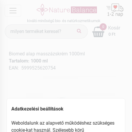
menu
kiváló minőségű bio- és natúrkozmetikumok
Termék
0
Kosár
keresés
0 Ft
Biomed alap masszázskrém 1000ml
Tartalom: 1000 ml
EAN: 5999525620754
Adatkezelési beállítások
Weboldalunk az alapvető működéshez szükséges
cookie-kat használ. Szélesebb körű