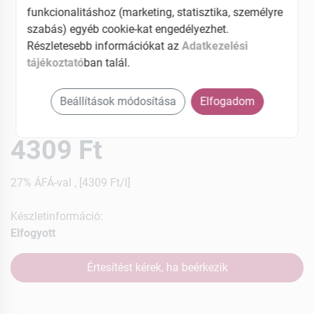
funkcionalitáshoz (marketing, statisztika, személyre
szabás) egyéb cookie-kat engedélyezhet.
Részletesebb információkat az
Adatkezelési
tájékoztató
ban talál.
Beállítások módosítása
Elfogadom
4309 Ft
27% ÁFÁ-val , [4309 Ft/l]
Készletinformáció:
Elfogyott
Értesítést kérek, ha beérkezik