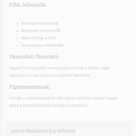
Főbb Jellemzők:
Könnyen felszívódik
Bőrbarát összetevők
Nem irritálja a bőrt
Gazdaságos kiszerelés
Használati Útmutató:
Vigyen fel megfelelő mennyiségű krémet a bőrre, majd
masszírozza be alaposan a kívánt területen.
Figyelmeztetések:
Kerülje a szemkörnyéket! Bármilyen irritáció esetén hagyja
abba a használatát és forduljon orvoshoz.
naturebalance.hu előnyei