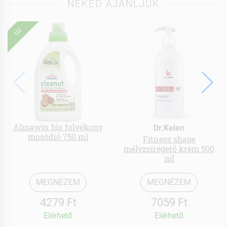
NEKED AJÁNLJUK
ÚJ
Almawin bio folyékony
Dr.Kelen
mosódió 750 ml
Fitness shape
mélyzsírégető krém 500
ml
MEGNÉZEM
MEGNÉZEM
4279 Ft
7059 Ft
Elérhetõ
Elérhetõ