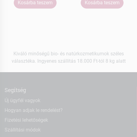
Kosárba teszem
Kosárba teszem
Kiváló minőségű bio- és natúrkozmetikumok széles
választéka. Ingyenes szállítás 18.000 Ft-tól 8 kg alatt
Segítség
Új ügyfél vagyok
Hogyan adjak le rendelést?
Fizetési lehetőségek
Szállítási módok