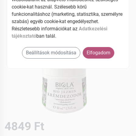
cookie-kat használ. Szélesebb körű
funkcionalitáshoz (marketing, statisztika, személyre
szabás) egyéb cookie-kat engedélyezhet.
Részletesebb információkat az
Adatkezelési
tájékoztató
ban talál.
Beállítások módosítása
Elfogadom
4849 Ft