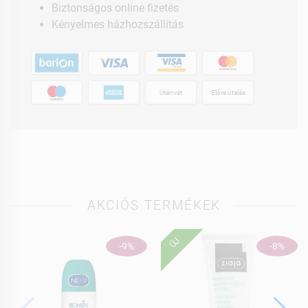
Biztonságos online fizetés
Kényelmes házhozszállítás
Utánvét
Előre utalás
AKCIÓS TERMÉKEK
ÚJ
-9%
-8%