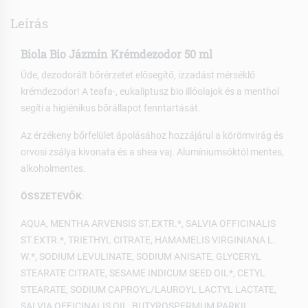
Leírás
Biola Bio Jázmin Krémdezodor 50 ml
Üde, dezodorált bőrérzetet elősegítő, izzadást mérséklő
krémdezodor! A teafa-, eukaliptusz bio illóolajok és a menthol
segíti a higiénikus bőrállapot fenntartását.
Az érzékeny bőrfelület ápolásához hozzájárul a körömvirág és
orvosi zsálya kivonata és a shea vaj. Alumíniumsóktól mentes,
alkoholmentes.
ÖSSZETEVŐK
:
AQUA, MENTHA ARVENSIS ST.EXTR.*, SALVIA OFFICINALIS
ST.EXTR.*, TRIETHYL CITRATE, HAMAMELIS VIRGINIANA L.
W.*, SODIUM LEVULINATE, SODIUM ANISATE, GLYCERYL
STEARATE CITRATE, SESAME INDICUM SEED OIL*, CETYL
STEARATE, SODIUM CAPROYL/LAUROYL LACTYL LACTATE,
SALVIA OFFICINALIS OIL, BUTYROSPERMUM PARKII