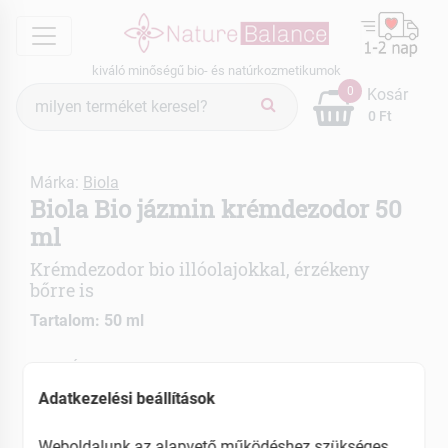
menu
kiváló minőségű bio- és natúrkozmetikumok
Termék
0
Kosár
keresés
0 Ft
Márka:
Biola
Biola Bio jázmin krémdezodor 50
ml
Krémdezodor bio illóolajokkal, érzékeny
bőrre is
Tartalom: 50 ml
Érzékeny bőrfelület ápolásához
Izzadást mérséklő krémdezodor
Adatkezelési beállítások
EAN: 5999561269658
Weboldalunk az alapvető működéshez szükséges