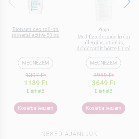
Bionsen deo roll-on
Ziaja
mineral active 50 ml
Med fiziodermás krém
allergiás, atópiás,
dehidratált bőrre 50 ml
MEGNÉZEM
MEGNÉZEM
1307 Ft
3959 Ft
1189 Ft
3649 Ft
Elérhetõ
Elérhetõ
Kosárba teszem
Kosárba teszem
NEKED AJÁNLJUK