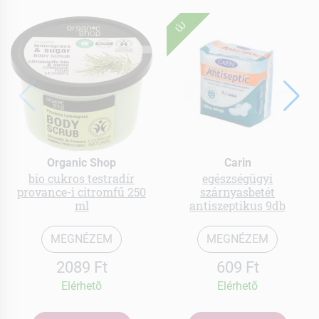
ÚJ
Organic Shop
Carin
bio cukros testradír
egészségügyi
provance-i citromfű 250
szárnyasbetét
ml
antiszeptikus 9db
MEGNÉZEM
MEGNÉZEM
2089 Ft
609 Ft
Elérhetõ
Elérhetõ