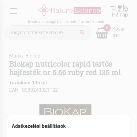
menu
kiváló minőségű bio- és natúrkozmetikumok
Termék
0
Kosár
keresés
0 Ft
Márka:
Biokap
Biokap nutricolor rapid tartós
hajfesték nr 6.66 ruby red 135 ml
Tartalom: 135 ml
EAN: 8030243021182
Adatkezelési beállítások