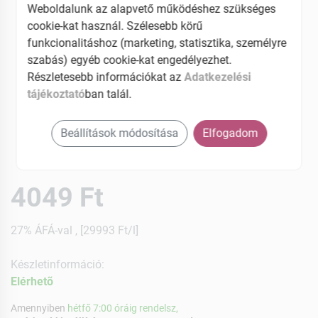
Weboldalunk az alapvető működéshez szükséges
cookie-kat használ. Szélesebb körű
funkcionalitáshoz (marketing, statisztika, személyre
szabás) egyéb cookie-kat engedélyezhet.
Részletesebb információkat az
Adatkezelési
tájékoztató
ban talál.
Beállítások módosítása
Elfogadom
4049 Ft
27% ÁFÁ-val , [29993 Ft/l]
Készletinformáció:
Elérhetõ
Amennyiben
hétfő 7:00 óráig rendelsz,