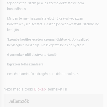
fejbőr esetén. Szem-pilla- és szemöldökfestésre nem
használható.
Minden termék használata előtt 48 órával végezzen
bőrérzékenységi tesztet. Használjon védőkesztyűt. Szembe ne
kerüljön.
Szembe kerülés esetén azonnal öblítse ki.
Jól szellőző
helyiségben használja. Ne lélegezze be és ne nyelje le.
Gyermekek elől elzárva tartandó.
Egyszeri felhasználásra.
Fenilén-diamint és hidrogén-peroxidot tartalmaz.
Nézd meg a többi
Biokap
terméket is!
Jellemzők