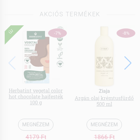
AKCIÓS TERMÉKEK
ÚJ
-7%
-8%
Herbatint vegetal color
Ziaja
hot chocolate hajfesték
Argán olaj krémtusfürdő
100 g
500 ml
MEGNÉZEM
MEGNÉZEM
4179 Ft
1866 Ft