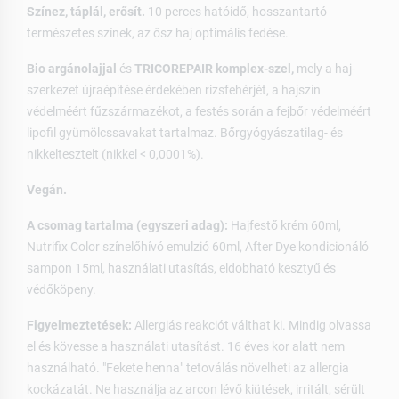
Színez, táplál, erősít.
10 perces hatóidő, hosszantartó
természetes színek, az ősz haj optimális fedése.
Bio argánolajjal
és
TRICOREPAIR komplex-szel,
mely a haj-
szerkezet újraépítése érdekében rizsfehérjét, a hajszín
védelméért fűzszármazékot, a festés során a fejbőr védelméért
lipofil gyümölcssavakat tartalmaz. Bőrgyógyászatilag- és
nikkeltesztelt (nikkel < 0,0001%).
Vegán.
A csomag tartalma (egyszeri adag):
Hajfestő krém 60ml,
Nutrifix Color színelőhívó emulzió 60ml, After Dye kondicionáló
sampon 15ml, használati utasítás, eldobható kesztyű és
védőköpeny.
Figyelmeztetések:
Allergiás reakciót válthat ki. Mindig olvassa
el és kövesse a használati utasítást. 16 éves kor alatt nem
használható. "Fekete henna" tetoválás növelheti az allergia
kockázatát. Ne használja az arcon lévő kiütések, irritált, sérült