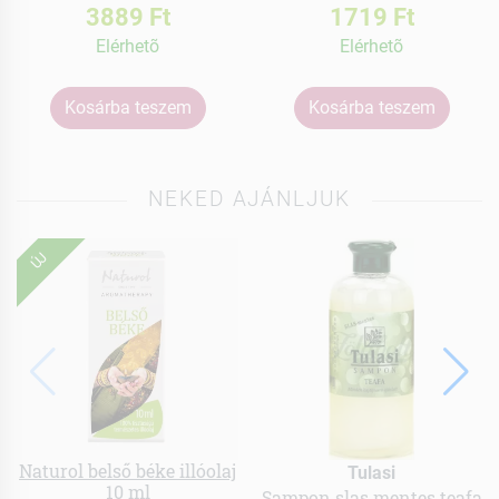
3889 Ft
1719 Ft
Elérhetõ
Elérhetõ
Kosárba teszem
Kosárba teszem
NEKED AJÁNLJUK
ÚJ
Naturol belső béke illóolaj
Tulasi
10 ml
Sampon slas mentes teafa