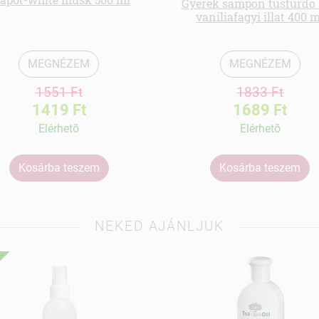
Gyerek sampon tusfürdő 
vaníliafagyi illat 400 
MEGNÉZEM
MEGNÉZEM
1551 Ft
1833 Ft
1419 Ft
1689 Ft
Elérhetõ
Elérhetõ
Kosárba teszem
Kosárba teszem
NEKED AJÁNLJUK