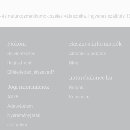
 és natúrkozmetikumok széles választéka. Ingyenes szállítás 18.
Fiókom
Hasznos információk
Bejelentkezés
Aktuális ajánlatok
Regisztráció
Blog
Elfelejtetted jelszavad?
naturebalance.hu
Jogi információk
Rólunk
ÁSZF
Kapcsolat
Adatvételem
Nyereményjáték
szabályai