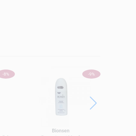
-8%
-9%
Bionsen