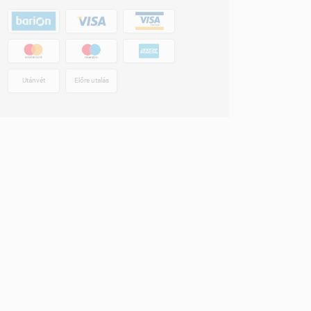
Utánvét
Előre utalás