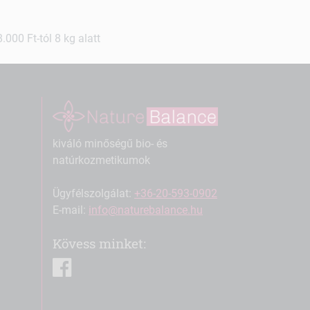
000 Ft-tól 8 kg alatt
kiváló minőségű bio- és
natúrkozmetikumok
Ügyfélszolgálat:
+36-20-593-0902
E-mail:
info@naturebalance.hu
Kövess minket:
facebook