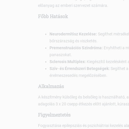
előanyag az emberi szervezet számára.
Főbb Hatások
Neurodermitisz Kezelése:
Segíthet mérsékel
bőrszárazság és viszketés.
Premenstruációs Szindróma:
Enyhítheti a me
panaszokat.
Sclerosis Multiplex:
Kiegészítő kezelésként 
Szív- és Érrendszeri Betegségek:
Segíthet a
érelmeszesedés megelőzésében.
Alkalmazás
A készítmény külsőleg és belsőleg is használható,
adagolás 3 x 20 csepp étkezés előtt ajánlott, kúra
Figyelmeztetés
Fogyasztása epilepsziás és pszichiátriai kezelés ala