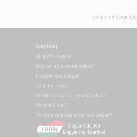
Kiváló minőségű bio-
Segítség
Új ügyfél vagyok
Hogyan adjak le rendelést?
Fizetési lehetőségek
Szállítási módok
Problémád van a rendeléseddel?
Visszaküldés?
További segítségre van szükséged?