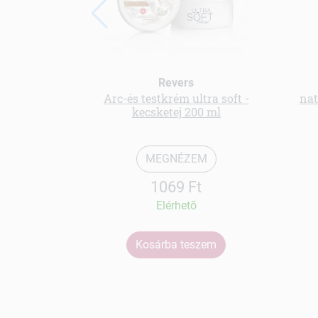
Revers
Arc-és testkrém ultra soft -
nat
kecsketej 200 ml
MEGNÉZEM
1069 Ft
Elérhetõ
Kosárba teszem