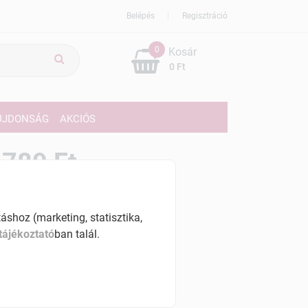
Belépés
Regisztráció
0
Kosár
0 Ft
ÚJDONSÁG
AKCIÓS
789 Ft
% ÁFÁ-val , [159633 Ft/l]
shoz (marketing, statisztika,
szletinformáció:
tájékoztató
ban talál.
érhetõ
ennyiben
hétfő 7:00 óráig rendelsz,
árható kiszállítás augusztus 12, szerda
.