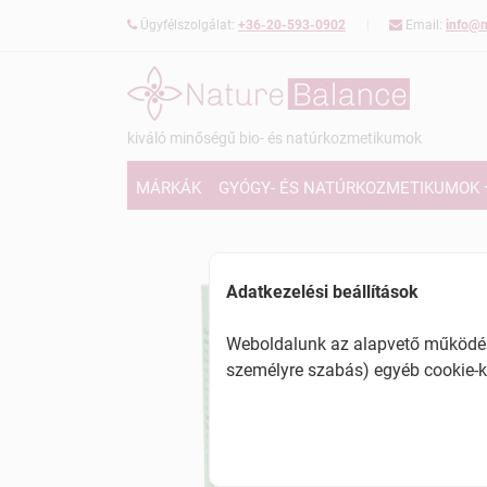
Ügyfélszolgálat:
+36-20-593-0902
Email:
info@n
kiváló minőségű bio- és natúrkozmetikumok
MÁRKÁK
GYÓGY- ÉS NATÚRKOZMETIKUMOK
Adatkezelési beállítások
Weboldalunk az alapvető működésh
személyre szabás) egyéb cookie-k