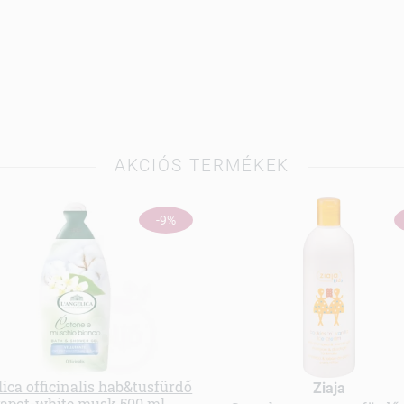
AKCIÓS TERMÉKEK
-9%
ica officinalis hab&tusfürdő
Ziaja
apot-white musk 500 ml