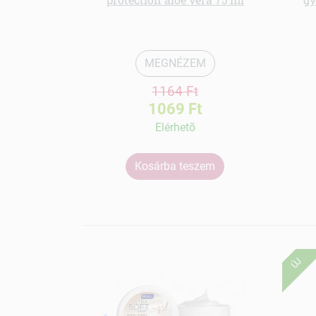
MEGNÉZEM
1164 Ft
1069 Ft
Elérhetõ
Kosárba teszem
ÚJ