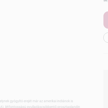
ynek gyógyító erejét már az amerikai indiánok is
A), létfontosságú gyulladáscsökkentő prosztaglandin