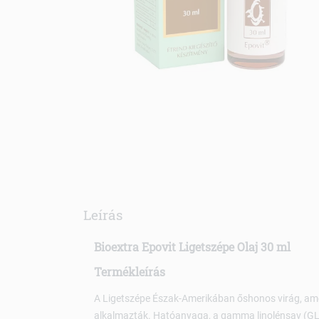
Leírás
Bioextra Epovit Ligetszépe Olaj 30 ml
Termékleírás
A Ligetszépe Észak-Amerikában őshonos virág, amel
alkalmazták. Hatóanyaga, a gamma linolénsav (GL