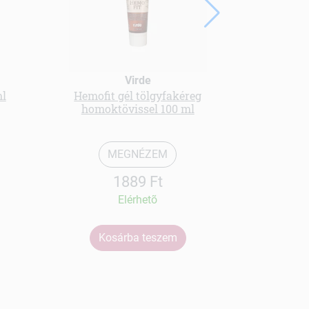
Aromax 
Virde
hajpakolás 
ml
Hemofit gél tölgyfakéreg
homoktövissel 100 ml
MEGNÉZEM
1889 Ft
Elérhetõ
Kosárba teszem
Ko