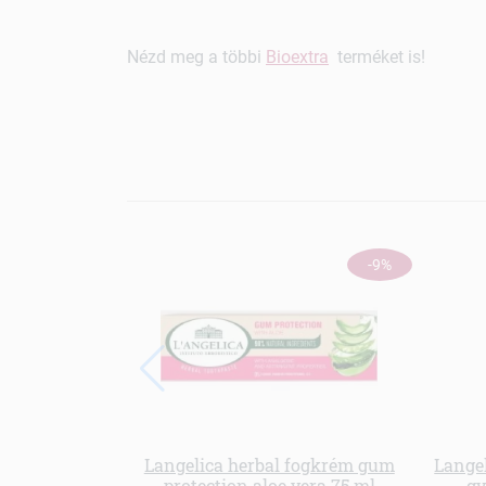
Nézd meg a többi
Bioextra
terméket is!
-9%
Langelica herbal fogkrém gum
Langel
protection aloe vera 75 ml
gy