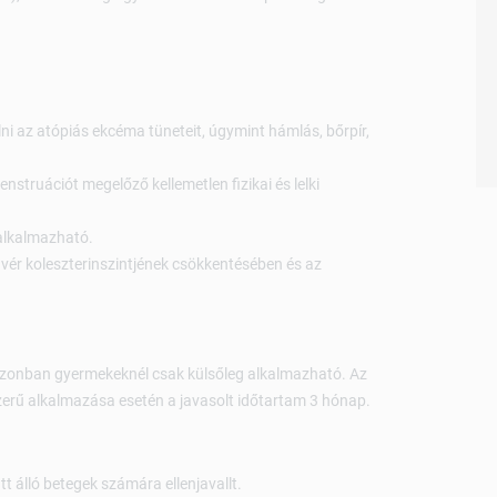
ni az atópiás ekcéma tüneteit, úgymint hámlás, bőrpír,
nstruációt megelőző kellemetlen fizikai és lelki
alkalmazható.
 vér koleszterinszintjének csökkentésében és az
 azonban gyermekeknél csak külsőleg alkalmazható. Az
szerű alkalmazása esetén a javasolt időtartam 3 hónap.
tt álló betegek számára ellenjavallt.