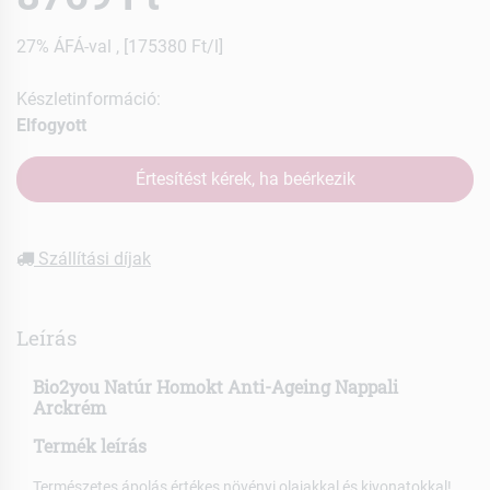
27% ÁFÁ-val , [175380 Ft/l]
Készletinformáció:
Elfogyott
Értesítést kérek, ha beérkezik
Szállítási díjak
Leírás
Bio2you Natúr Homokt Anti-Ageing Nappali
Arckrém
Termék leírás
Természetes ápolás értékes növényi olajakkal és kivonatokkal!