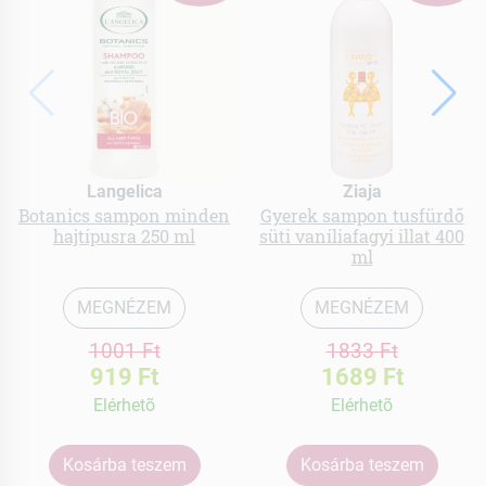
Langelica
Ziaja
Botanics sampon minden
Gyerek sampon tusfürdő
hajtípusra 250 ml
süti vaníliafagyi illat 400
ml
MEGNÉZEM
MEGNÉZEM
1001 Ft
1833 Ft
919 Ft
1689 Ft
Elérhetõ
Elérhetõ
Kosárba teszem
Kosárba teszem