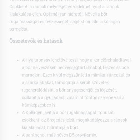
Csökkenti a ráncok mélységét és védelmet nyújt a ráncok
kialakulása ellen. Optimálisan hidratál. Növeli a bőr
rugalmasságát és feszességét, segít stimulálni a kollagén
termelést.
Összetevők és hatások
A Hyaluronsav lehetővé teszi, hogy a kor előrehaladtával
a bőr ne veszítsen nedvességtartalmából, feszes és üde
maradjon. Ezen kívül megszünteti a mimikai ráncokat és
a szarkalábakat, támogatja a sérült szövetek
regenerálódását, a bőr anyagcseréjét és légzését,
csillapítja a gyulladást, valamint fontos szerepe van a
hámképzésben is.
A Kollagén javítja a bőr rugalmasságát, tónusát,
csökkenti az öregedés jeleit, megakadályozza a ráncok
kialakulását, hidratálja a bőrt.
A panthenol, más néven B5 provitamin,