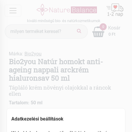
menu
kiváló minőségű bio- és natúrkozmetikumok
Termék
0
Kosár
keresés
0 Ft
Márka:
Bio2you
Bio2you Natúr homokt anti-
ageing nappali arckrém
hialuronsav 50 ml
Tápláló krém növényi olajokkal a ráncok
ellen
Tartalom: 50 ml
Panthenollal, avokádó, csipkebogyó kivonattal
Adatkezelési beállítások
Nem tartalmaz alkoholt, színezőanyagot