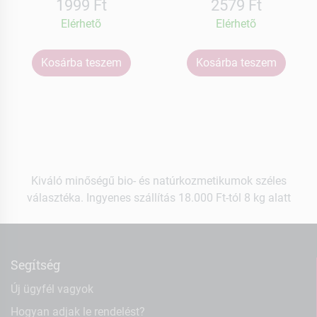
1999 Ft
2579 Ft
Elérhetõ
Elérhetõ
Kosárba teszem
Kosárba teszem
Kiváló minőségű bio- és natúrkozmetikumok széles
választéka. Ingyenes szállítás 18.000 Ft-tól 8 kg alatt
Segítség
Új ügyfél vagyok
Hogyan adjak le rendelést?