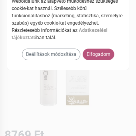
Weboldalunk az alapvető működéshez szükséges
EAN: 4751013960107
cookie-kat használ. Szélesebb körű
funkcionalitáshoz (marketing, statisztika, személyre
szabás) egyéb cookie-kat engedélyezhet.
Részletesebb információkat az
Adatkezelési
tájékoztató
ban talál.
Beállítások módosítása
Elfogadom
8769 Ft