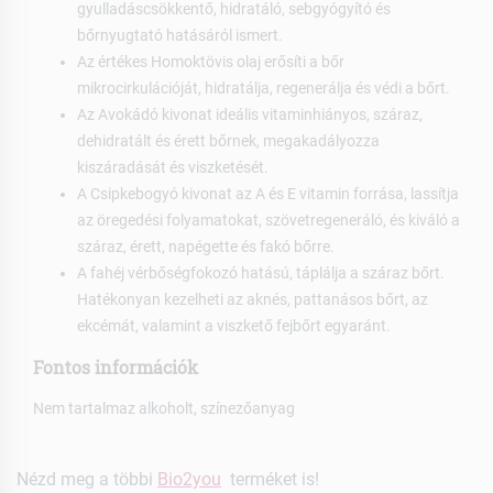
gyulladáscsökkentő, hidratáló, sebgyógyító és
bőrnyugtató hatásáról ismert.
Az értékes Homoktövis olaj erősíti a bőr
mikrocirkulációját, hidratálja, regenerálja és védi a bőrt.
Az Avokádó kivonat ideális vitaminhiányos, száraz,
dehidratált és érett bőrnek, megakadályozza
kiszáradását és viszketését.
A Csipkebogyó kivonat az A és E vitamin forrása, lassítja
az öregedési folyamatokat, szövetregeneráló, és kiváló a
száraz, érett, napégette és fakó bőrre.
A fahéj vérbőségfokozó hatású, táplálja a száraz bőrt.
Hatékonyan kezelheti az aknés, pattanásos bőrt, az
ekcémát, valamint a viszkető fejbőrt egyaránt.
Fontos információk
Nem tartalmaz alkoholt, színezőanyag
Nézd meg a többi
Bio2you
terméket is!